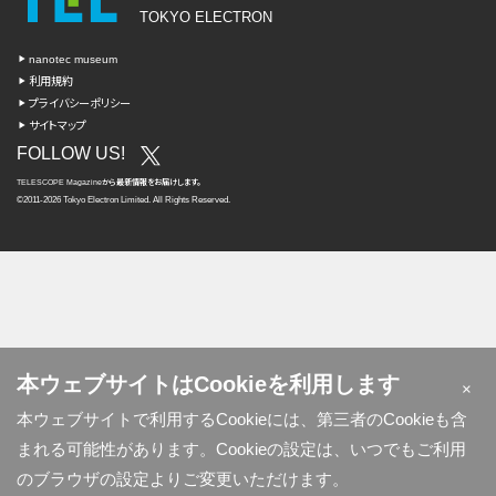
TOKYO ELECTRON
nanotec museum
利用規約
プライバシーポリシー
サイトマップ
FOLLOW US!
TELESCOPE Magazine
から
最新情報を
お届けします。
©2011-2026 Tokyo Electron Limited. All Rights Reserved.
本ウェブサイトはCookieを利用します
×
本ウェブサイトで利用するCookieには、第三者のCookieも含
まれる可能性があります。Cookieの設定は、いつでもご利用
のブラウザの設定よりご変更いただけます。