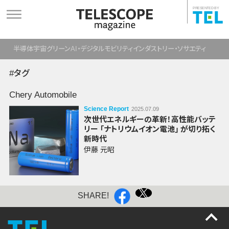
PRESENTED BY
半導体
宇宙
グリーン
AI・デジタル
モビリティ
インダストリー・ソサエティ
#タグ
Chery Automobile
Science Report
2025.07.09
次世代エネルギーの革新！高性能バッテ
リー
「ナトリウムイオン電池」
が切り拓く
新時代
伊藤 元昭
SHARE!