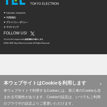
TOKYO ELECTRON
nanotec museum
利用規約
プライバシーポリシー
サイトマップ
FOLLOW US!
TELESCOPE Magazine
から
最新情報を
お届けします。
©2011-2026 Tokyo Electron Limited. All Rights Reserved.
本ウェブサイトはCookieを利用します
×
本ウェブサイトで利用するCookieには、第三者のCookieも含
まれる可能性があります。Cookieの設定は、いつでもご利用
のブラウザの設定よりご変更いただけます。