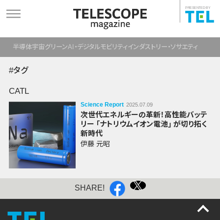
PRESENTED BY
半導体
宇宙
グリーン
AI・デジタル
モビリティ
インダストリー・ソサエティ
#タグ
CATL
Science Report
2025.07.09
次世代エネルギーの革新！高性能バッテ
リー
「ナトリウムイオン電池」
が切り拓く
新時代
伊藤 元昭
SHARE!