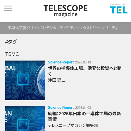
PRESENTED BY
半導体
宇宙
グリーン
AI・デジタル
モビリティ
インダストリー・ソサエティ
#タグ
TSMC
Science Report
2026.05.13
世界の半導体工場
、
活発な投資へと動
く
津田 建二
Science Report
2026.04.08
続編：2026年日本の半導体工場の最新
事情
テレスコープマガジン編集部