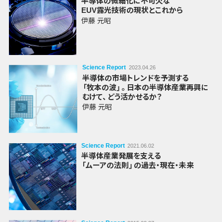
半導体の
微細化に
不可欠な
EUV露光技術の
現状とこれから
伊藤 元昭
Science Report
2023.04.26
半導体の
市場
トレンドを
予測する
「牧本の波」
。
日本の
半導体
産業
再興に
むけて
、
どう
活かせるか？
伊藤 元昭
Science Report
2021.06.02
半導体産業
発展を
支える
「ムーアの法則」
の過去・
現在・
未来