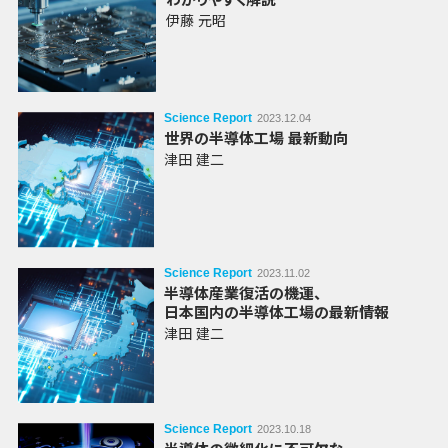
伊藤 元昭
Science Report
2023.12.04
世界の半導体工場
最新動向
津田 建二
Science Report
2023.11.02
半導体
産業
復活の
機運
、
日本国内の半導体
工場の
最新情報
津田 建二
Science Report
2023.10.18