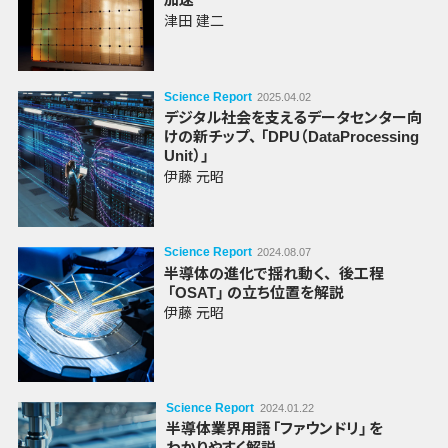
津田 建二
Science Report
2025.04.02
デジタル社会を支えるデータセンター向
けの
新チップ
、
「DPU（Data
Processing
Unit）」
伊藤 元昭
Science Report
2024.08.07
半導体の進化で揺れ動く
、
後工程
「OSAT」
の立ち位置を解説
伊藤 元昭
Science Report
2024.01.22
半導体業界
用語
「ファウンドリ」
を
わかりやすく解説