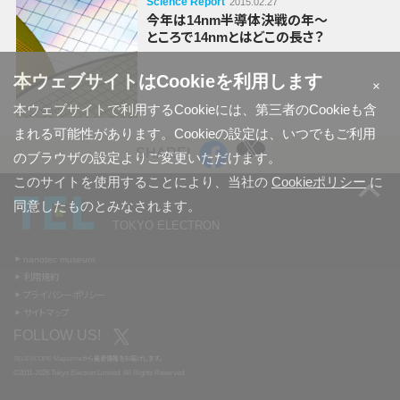
Science Report
2015.02.27
今年は
14nm
半導体
決戦の年〜
ところで
14nmとは
どこの長さ？
本ウェブサイトはCookieを利用します
×
本ウェブサイトで利用するCookieには、第三者のCookieも含
まれる可能性があります。Cookieの設定は、いつでもご利用
SHARE!
のブラウザの設定よりご変更いただけます。
このサイトを使用することにより、当社の
Cookieポリシー
に
同意したものとみなされます。
TOKYO ELECTRON
nanotec museum
利用規約
プライバシーポリシー
サイトマップ
FOLLOW US!
TELESCOPE Magazine
から
最新情報を
お届けします。
©2011-2026 Tokyo Electron Limited. All Rights Reserved.