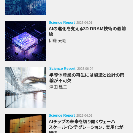
Science Report
2026.04.01
AIの進化を支える3D DRAM技術の最前
線
伊藤 元昭
Science Report
2025.06.04
半導体産業の再生には製造と設計の両
輪が不可欠
津田 建二
Science Report
2025.04.09
AIチップの未来を切り開く
ウェーハ
スケール
インテグレーション
、
実用化が
加速