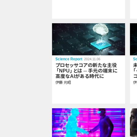
Science Report
Sc
2024.11.06
プロセッサコアの新たな主役
「NPU」
とは
─ 手元の端末
に
「
高度なAIがある時代に
伊藤 元昭
伊