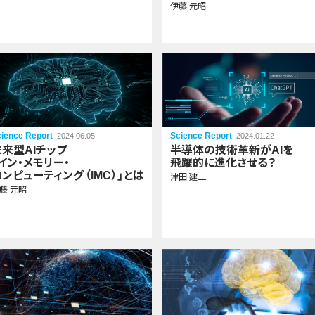
伊藤 元昭
ience Report
Science Report
2024.06.05
2024.01.22
未来型
AIチップ
半導体の
技術革新が
AIを
イン・メモリー・
飛躍的に
進化させる？
コンピューティング
（IMC）
」
とは
津田 建二
藤 元昭