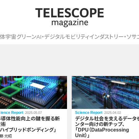
体
宇宙
グリーン
AI・デジタル
モビリティ
インダストリー・ソサ
ience Report
Science Report
2025.05.07
2025.04.02
半導体性能向上の鍵を握る新
デジタル社会を支えるデータ
技術
ンター向けの
新チップ
、
「ハイブリッドボンディング」
「DPU（Data
Processing
Unit）」
藤 元昭