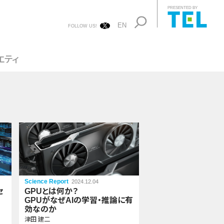
PRESENTED BY
EN
FOLLOW US!
エティ
Science Report
2024.12.04
セ
GPUとは何か？
GPUがなぜAIの学習・推論に有
効なのか
津田 建二