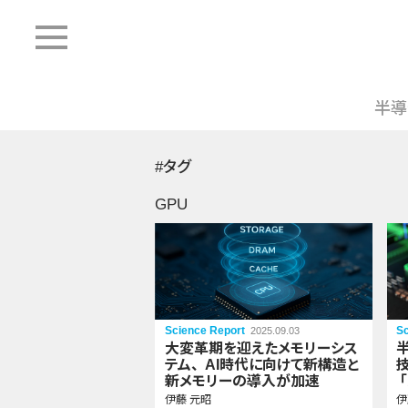
半導
#タグ
GPU
Science Report
Sc
2025.09.03
大変革期を迎えたメモリーシス
テム
、
AI時代に向けて新構造と
新メモリーの導入が加速
伊藤 元昭
伊