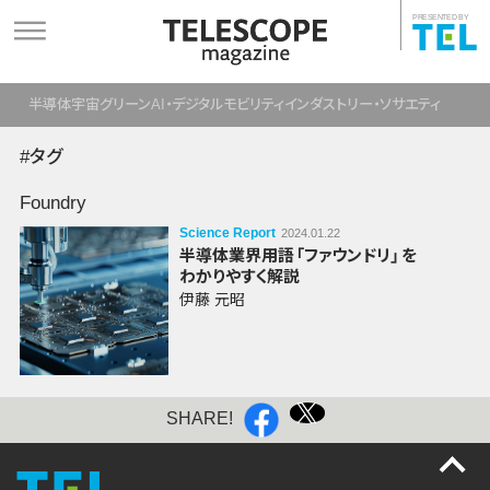
PRESENTED BY
半導体
宇宙
グリーン
AI・デジタル
モビリティ
インダストリー・ソサエティ
#タグ
Foundry
Science Report
2024.01.22
半導体業界
用語
「ファウンドリ」
を
わかりやすく解説
伊藤 元昭
SHARE!