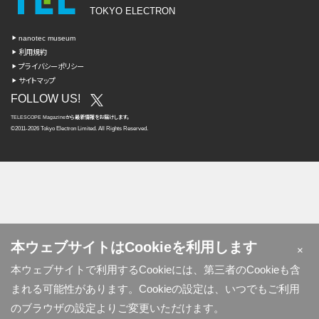
TOKYO ELECTRON
nanotec museum
利用規約
プライバシーポリシー
サイトマップ
FOLLOW US!
TELESCOPE Magazine
から
最新情報を
お届けします。
©2011-2026 Tokyo Electron Limited. All Rights Reserved.
本ウェブサイトはCookieを利用します
×
本ウェブサイトで利用するCookieには、第三者のCookieも含
まれる可能性があります。Cookieの設定は、いつでもご利用
のブラウザの設定よりご変更いただけます。