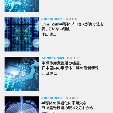
Science Report
2023.11.09
3nm
、
2nm
半導体
プロセスが
実寸法を
表していない
理由
津田 建二
Science Report
2023.11.02
半導体
産業
復活の
機運
、
日本国内の半導体
工場の
最新情報
津田 建二
Science Report
2023.10.18
半導体の
微細化に
不可欠な
EUV露光技術の
現状とこれから