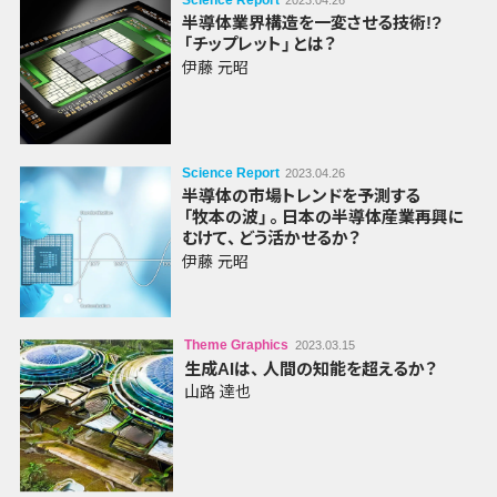
Science Report
2023.04.26
半導体
業界
構造を
一変
させる
技術!?
「チップレット」
とは？
伊藤 元昭
Science Report
2023.04.26
半導体の
市場
トレンドを
予測する
「牧本の波」
。
日本の
半導体
産業
再興に
むけて
、
どう
活かせるか？
伊藤 元昭
Theme Graphics
2023.03.15
生成AIは
、
人間の
知能を
超えるか？
山路 達也