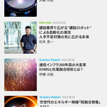
伊藤 元昭
Interview
2023.09.06
建設業界で
広がる
“建設ロボット”
による
自動化の潮流
人手不足対策の先に
広がる
未来
松本 真一
Science Report
2023.08.08
通信
インフラ
200年目の
大変革
IOWNと光電融合技術
とは？
伊藤 元昭
Science Report
2023.08.08
次世代の
エネルギー
候補
「核融合発電」
とは？