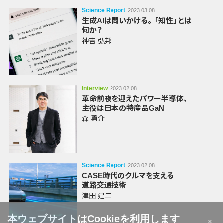
Science Report
2023.03.08
生成AIは
問いかける
。
「知性」
とは
何か？
神吉 弘邦
Interview
2023.02.08
革命前夜を
迎えた
パワー半導体
、
主役は
日本の特産品
GaN
森 勇介
Science Report
2023.02.08
CASE時代の
クルマを
支える
道路交通技術
津田 建二
本ウェブサイトはCookieを利用します
×