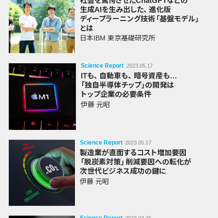
社会を
驚愕させた
ChatGPT
などの
生成AIを
生み出した
、
進化版
ディープラーニング
技術
「基盤モデル」
とは
日本IBM 東京基礎研究所
Science Report
2023.05.17
ITも
、
自動車も
、
暗号資産も…
「独自
半導体
チップ」の
開発は
トップ企業の
必要条件
伊藤 元昭
Science Report
2023.05.17
製造業が
直面する
コスト
増加要因
「脱炭素対策」
削減要因への
転化が
次世代ビジネス
成功の
鍵に
伊藤 元昭