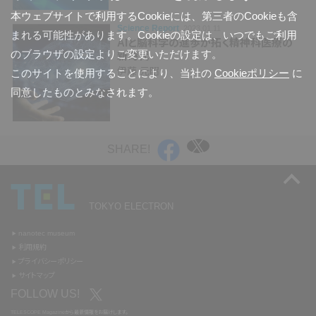
本ウェブサイトで利用するCookieには、第三者のCookieも含
Science Report
2023.01.11
まれる可能性があります。Cookieの設定は、いつでもご利用
AIと
脳科学の
進歩が
拓く
精神科医療の
のブラウザの設定よりご変更いただけます。
新時代
伊藤 元昭
このサイトを使用することにより、当社の
Cookieポリシー
に
同意したものとみなされます。
SHARE!
TOKYO ELECTRON
nanotec museum
利用規約
プライバシーポリシー
サイトマップ
FOLLOW US!
TELESCOPE Magazine
から
最新情報を
お届けします。