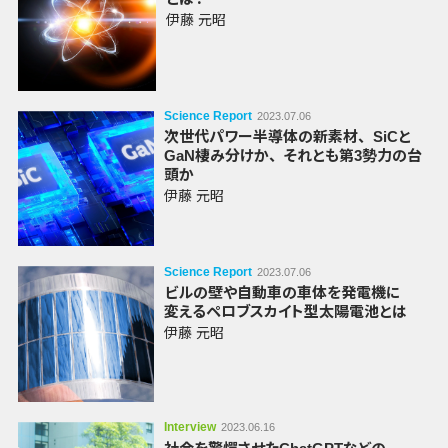
伊藤 元昭
Science Report
2023.07.06
次世代パワー半導体の新素材
、
SiCと
GaN棲み分けか
、
それとも第3勢力の台
頭か
伊藤 元昭
Science Report
2023.07.06
ビルの壁や
自動車の
車体を
発電機に
変える
ペロブスカイト型
太陽電池とは
伊藤 元昭
Interview
2023.06.16