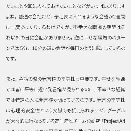
たいことや耳に入れておきたいことなどがいっぱいあります
よね
。
普通の会社だと
、
予定表に入れるような会議が2週間
に一度あったりするわけですが
、
不幸せな職場の典型はそ
れ以外の日に会話がありません
。
逆に幸せな職場のパター
ンでは 5分
、
10分の短い会話が毎日のように起こっているの
です
。
また
、
会話の際の発言権の平等性も重要です
。
幸せな組織
では皆に平等に近い発言権が見られるのに
、
不幸せな組織
では特定の人に発言権が偏っているのです
。
発言の平等性
は心理的安全性という文脈でも捉えられますが
、
グーグル
が大々的に行なっている高生産性チームの研究
『Project Ari