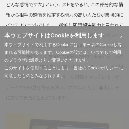
どんな感情ですか」
というテストをやると
、
この部分的な情
報から相手の感情を推定する能力の高い人たちが集団的に
インテリジェントでした
。
一般的に問題解決能力と言われて
本ウェブサイトはCookieを利用します
いるものと全然違うところ
、
つまり平等に発言したりアイデ
×
本ウェブサイトで利用するCookieには、第三者のCookieも含
アを出したりする関係性が作れて
、
相手の気持ちがわかると
まれる可能性があります。Cookieの設定は、いつでもご利用
いうことが集団として生産的な組織の特徴であると言えるの
のブラウザの設定よりご変更いただけます。
かもしれません
。
前野先生が言われたように
、
いろいろな視
このサイトを使用することにより、当社の
Cookieポリシー
に
同意したものとみなされます。
点を同時並行的に捉えてこうした研究をやっていますが
、
データから知見を得る方法はこの20年で大きく進化し
、
そこ
に貢献できたかと思っています
。