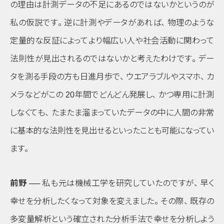
の理由は計測データの不足にあるのではないかというのが
私の仮説です
。
逆に計測やデータがあれば
、
物理のような
定量的な反証によってより幅広い人や社会活動に関わって
法則性が見出されるのではないかと考えたわけです
。
デー
タを測る手段の方も日進月歩で
、
ウエアラブルやスマホ
、
カ
メラなどがこの 20年間でどんどん発展し
、
かつ専用に計測
しなくても
、
たまたま溜まっていたデータの中に人間の非常
に基本的な法則性を見出せるといったことも可能になってい
ます
。
前野 ──
私も元は機械工学を研究していたのですが
、
早く
幸せを分析したくなって対象を変えました
。
その際
、
既存の
多変量解析という確立された分析手法で幸せを分析しよう