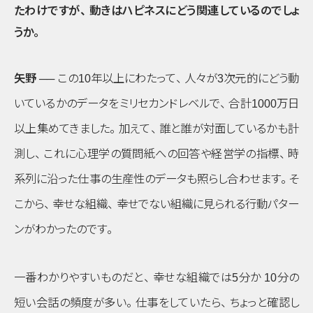
たわけですが
、
動きはハピネスにどう関連しているのでしょ
うか
。
矢野 ──
この10年以上にわたって
、
人々が3次元的にどう動
いているかのデータをミリセカンドレベルで
、
合計1000万日
以上集めてきました
。
加えて
、
誰と誰が対面しているかも計
測し
、
これに心理学の質問紙への回答や経営学の指標
、
時
系列に沿った仕事の生産性のデータも照らし合わせます
。
そ
こから
、
幸せな組織
、
幸せでない組織に見られる行動パター
ンがわかったのです
。
一番わかりやすいものだと
、
幸せな組織では5分か 10分の
短い会話の頻度が多い
。
仕事をしていたら
、
ちょっと確認し