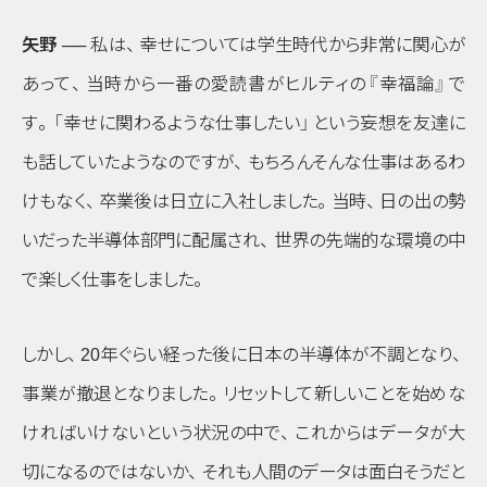
矢野 ──
私は
、
幸せについては学生時代から非常に関心が
あって
、
当時から一番の愛読書がヒルティの
『幸福論』
で
す
。
「幸せに関わるような仕事したい」
という妄想を友達に
も話していたようなのですが
、
もちろんそんな仕事はあるわ
けもなく
、
卒業後は日立に入社しました
。
当時
、
日の出の勢
いだった半導体部門に配属され
、
世界の先端的な環境の中
で楽しく仕事をしました
。
しかし
、
20年ぐらい経った後に日本の半導体が不調となり
、
事業が撤退となりました
。
リセットして新しいことを始めな
ければいけないという状況の中で
、
これからはデータが大
切になるのではないか
、
それも人間のデータは面白そうだと