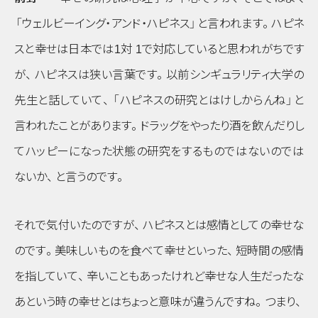
「ウェルビーイング・アンド・ハピネス」
と言われます
。
ハピネ
スと幸せは日本では1対 1で対応していると思われがちです
が
、
ハピネスは狭い言葉です
。
以前シンギュラリティ大学の
先生と話していて
、
「ハピネスの研究とはけしからんね」
と
言われたことがあります
。
ドラッグをやったり酒を飲んだりし
てハッピーになった状態の研究をするものではないのでは
ないか
、
と言うのです
。
それで気付いたのですが
、
ハピネスとは感情としての幸せな
のです
。
美味しいものを食べて幸せといった
、
短時間の感情
を指していて
、
辛いこともあったけれど幸せな人生だったな
あという時の幸せとはちょっと意味が違うんですね
。
つまり
、