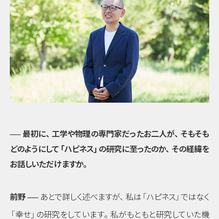
── 最初に
、
工学や物理の専門家だったお二人が
、
そもそも
どのようにして
「ハピネス」
の研究に至ったのか
、
その経緯を
お話しいただけますか
。
前野 ──
あとで詳しく述べますが
、
私は
「ハピネス」
ではなく
「幸せ」
の研究をしています
。
私がもともと研究していた機