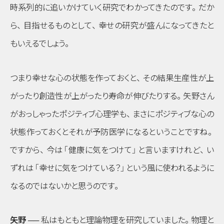
時系列的に追いかけていく研究でわかってきたのです
。
だか
ら
、
目指せるものとして
、
幸せの研究が盛んになってきたと
もいえるでしょう
。
つまり幸せな心の状態を作っておくと
、
その結果生産性が上
がったり創造性が上がったり寿命が伸びたりする
。
矢野さん
がおっしゃったポジティブ心理学も
、
まさにポジティブな心の
状態作っておくとそれが予防医学になるということですね
。
ですから
、
今は
「健康に気をつけて」
と言いますけれど
、
い
ずれは
「幸せに気をつけている？」
という風に使われるように
なるのではないかと思うのです
。
矢野 ──
私はもともと理論物理を研究していました
。
物理と