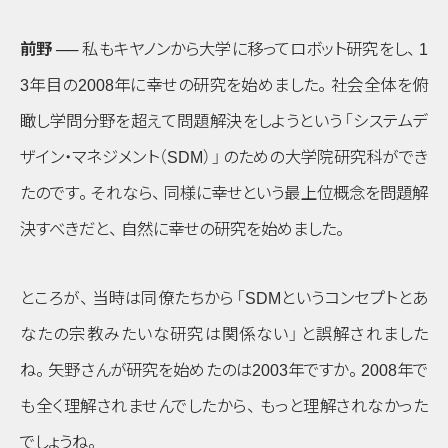
前野 ──
私もキヤノンから大学に移ってロボット研究をし
、
1
3年目の2008年に幸せの研究を始めました
。
社会全体を俯
瞰し学問分野を超えて問題解決をしようという
「システムデ
ザイン・マネジメント（SDM）」
のための大学院研究科ができ
たのです
。
それなら
、
同様に幸せという最上位概念を問題解
決すべきだと
、
自然に幸せの研究を始めました
。
ところが
、
当時は同僚たちから
「SDMというコンセプトとあ
なたの宗教みたいな研究は関係ない」
と誤解されました
ね
。
矢野さんが研究を始めたのは2003年ですか
。
2008年で
も全く理解されませんでしたから
、
もっと理解されなかった
でしょうね
。