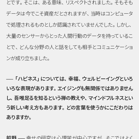
とです
。
そこは
、
ある意味
、
リスペクトされました
。
そもそも
データは今でこそ資産だとされますが
、
当時はコンピュータ
で処理されるものとしか認識されていませんでした
。
しかし
、
大量のセンサーからとった人間行動のデータを持っているこ
とで
、
どんな分野の人と話をしても相手とコミュニケーショ
ンが成り立ちました
。
──
「ハピネス」
については
、
幸福
、
ウェルビーイングといろ
いろな表現があります
。
エイジングも無関係ではありません
し
、
吾唯足るを知るという禅の教えや
、
マインドフルネスとい
う新しい考え方もあります
。
どの言葉を使うかにこだわりは
ありますか
。
前野 ──
幸せの研究は心理学が中心ですが
、
そこではよく