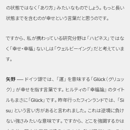
の状態ではなく
「あり方」
みたいなものでしょう
。
もっと長い
状態までを含むのが幸せという言葉だと思うのです
。
ですから
、
私が携わっている研究分野は
「ハピネス」
ではな
く
「幸せ・幸福」
ないしは
「ウェルビーイング」
だと考えていま
す
。
矢野 ──
ドイツ語では
、
「運」
を意味する
「Glück（グリュッ
ク）」
が幸せを指す言葉です
。
ヒルティの
『幸福論』
のタイト
ルもまさに
「Glück」
です
。
昨年行ったフィンランドでは
、
「Si
su」
という言い方があると言われました
。
これは逆境に負け
ない強さみたいな意味です
。
ですから
、
どこを強調するかは