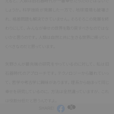
えると
、
人類は旧石器時代が一番幸せだったのではないで
しょうか
。
科学技術が発展した一方で
、
地球環境も破壊さ
れ
、
格差問題も解決できていません
。
そろそろこの発展を終
わりにして
、
みんなが幸せの世界を取り戻すべきなのではな
いかと思うのです
。
人類は自然と共に生きる世界に帰ってい
くべきなのだと思っています
。
矢野さんが最先端の研究をやっているのに対して
、
私は旧
石器時代のアプローチです
。
テクノロジーから離れていっ
て
、
哲学や考古学に興味があります
。
理系から始まって同じ
幸せを研究しているのに
、
方法は全然違っていますが
、
これ
は役割分担だと思うんですよ
。
SHARE!