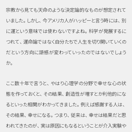
宗教から見ても天命のような決定論的なものが想定されて
いました
。
しかし
、
今アメリカ人がハッピーと言う時には
、
別
に運という意味では使わないですよね
。
科学が発展するに
つれて
、
運命論ではなく自分たちで人生を切り開いていくの
だという方向に語感が変わっていったのではないでしょう
か
。
ここ数十年で言うと
、
やはり心理学の分野で幸せな心の状
態を作っておくと
、
その結果
、
創造性が増すとか利他的にな
るといった相関がわかってきました
。
例えば感謝する人は
、
その結果
、
幸せになる
。
つまり
、
従来は
、
幸せは結果だと思
われてきたのが
、
実は原因にもなるということが介入実験や