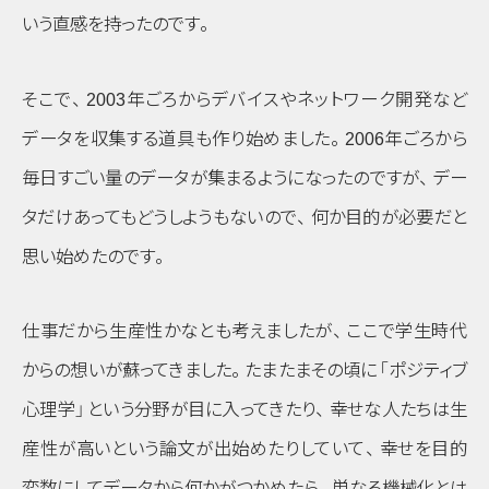
いう直感を持ったのです
。
そこで
、
2003年ごろからデバイスやネットワーク開発など
データを収集する道具も作り始めました
。
2006年ごろから
毎日すごい量のデータが集まるようになったのですが
、
デー
タだけあってもどうしようもないので
、
何か目的が必要だと
思い始めたのです
。
仕事だから生産性かなとも考えましたが
、
ここで学生時代
からの想いが蘇ってきました
。
たまたまその頃に
「ポジティブ
心理学」
という分野が目に入ってきたり
、
幸せな人たちは生
産性が高いという論文が出始めたりしていて
、
幸せを目的
変数にしてデータから何かがつかめたら
、
単なる機械化とは