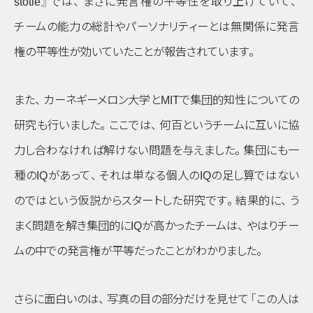
stotle』
では
、
まさに発言権の平等性を取り上げていて
、
チームの能力の総計やパーソナリティーとは無関係に発言
権の平等性が効いていたことが報告されています
。
また
、
カーネギーメロン大学とMITで集団的知性についての
研究も行いました
。
ここでは
、
何百というチームに互いに協
力し合わなければ解けない問題を与えました
。
集団にも一
種のIQがあって
、
それは単なる個人のIQの足し算ではない
のではという仮説からスタートした研究です
。
結果的に
、
う
まく問題を解き集団的にIQが高かったチームは
、
やはりチー
ムの中での発言権が平等だったことがわかりました
。
さらに面白いのは
、
写真の目の部分だけを見せて
「この人は