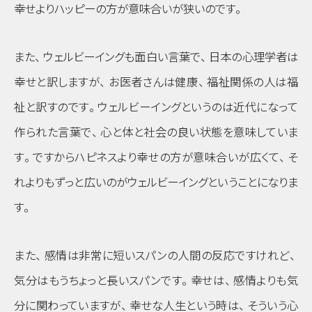
幸せよりハッピーの方が意味合いが狭いのです
。
また
、
ウェルビーイングも面白い言葉で
、
日本の心理学者は
幸せと訳しますが
、
お医者さんは健康
、
福祉関係の人は福
祉と訳すのです
。
ウェルビーイングというのは近代になって
作られた言葉で
、
心と体と社会の良い状態を意味していま
す
。
ですからハピネスより幸せの方が意味合いが広くて
、
そ
れよりもずっと広いのがウェルビーイングということになりま
す
。
また
、
感情は非常に短いスパンの人間の反応ですけれど
、
気分はもうちょっと長いスパンです
。
幸せは
、
感情よりも気
分に関わっていますが
、
幸せな人生という時は
、
そういう心