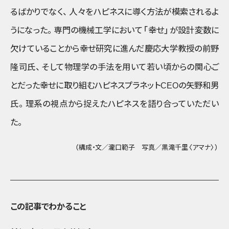
るばかりでなく
、
人々をハピネスに導く方法が模索されるよ
うになった
。
専門の機械工学において
「幸せ」
が設計変数に
欠けていることから幸せ研究に進んだ慶応大学教授の前野
隆司氏
、
そして物理学の手法を用いて若い頃からの関心ご
とだった幸せに取り組むハピネスプラネットCEOの矢野和男
氏
。
理系の視点から捉えたハピネスを語り合っていただい
た
。
（構成・文／瀧口範子 写真／黒滝千里〈アマナ〉）
この記事でわかること