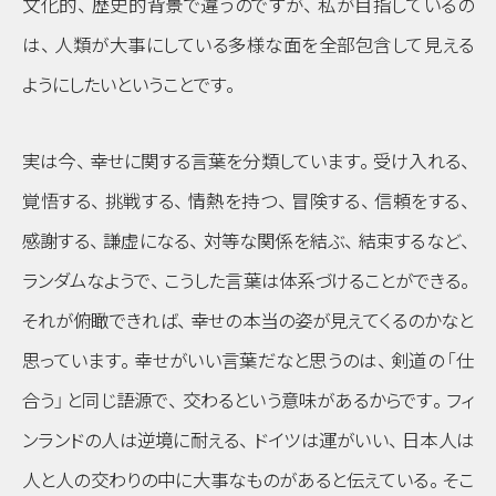
文化的
、
歴史的背景で違うのですが
、
私が目指しているの
は
、
人類が大事にしている多様な面を全部包含して見える
ようにしたいということです
。
実は今
、
幸せに関する言葉を分類しています
。
受け入れる
、
覚悟する
、
挑戦する
、
情熱を持つ
、
冒険する
、
信頼をする
、
感謝する
、
謙虚になる
、
対等な関係を結ぶ
、
結束するなど
、
ランダムなようで
、
こうした言葉は体系づけることができる
。
それが俯瞰できれば
、
幸せの本当の姿が見えてくるのかなと
思っています
。
幸せがいい言葉だなと思うのは
、
剣道の
「仕
合う」
と同じ語源で
、
交わるという意味があるからです
。
フィ
ンランドの人は逆境に耐える
、
ドイツは運がいい
、
日本人は
人と人の交わりの中に大事なものがあると伝えている
。
そこ