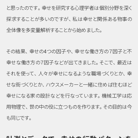
と思ったのです
。
幸せを研究する心理学者は個別分野を深く
探求することが多いのですが
、
私は幸せと関係ある物事の
全体像を多変量解析することから始めました
。
その結果
、
幸せの4つの因子や
、
幸せな働き方の７因子と不
幸せな働き方の７因子などが出てきました
。
そこで
、
最近は
それを使って
、
人々が幸せになるような職場づくりとか
、
幸
せな街づくりとか
、
ハウスメーカーと一緒に住めば住むほど
幸せになる家の設計などを行なっています
。
機械工学は応
用物理で
、
世の中の役に立つものを作ります
。
その目的は今
も同じです
。