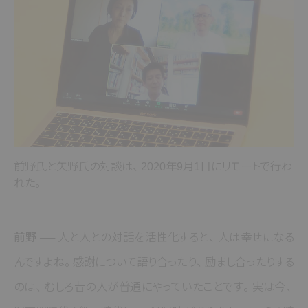
前野氏と矢野氏の対談は
、
2020年9月1日にリモートで行わ
れた
。
前野 ──
人と人との対話を活性化すると
、
人は幸せになる
んですよね
。
感謝について語り合ったり
、
励まし合ったりする
のは
、
むしろ昔の人が普通にやっていたことです
。
実は今
、