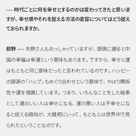
── 時代ごとに何を幸せとするのかは変わってきたと思いま
すが
、
幸せ感やそれを捉える方法の変容についてはどう捉え
ておられますか
。
前野 ──
矢野さんもおっしゃっていますが
、
語源に遡ると中
国の幸福は幸運という意味もあります
。
ですから
、
幸せと運
はもともと同じ意味だったと言われているのです
。
ハッピー
の語源の
「ハップ」
もめぐり合わせという意味で
、
やはり関係
性や運を強調しています
。
つまり
、
いろんなことをした結果
として運のいい人は幸せになる
、
運の悪い人は不幸せにな
ると捉える傾向が
、
大雑把にいって
、
もともとは世界中で見
られたということなのです
。