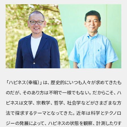
「ハピネス（幸福）」
は
、
歴史的にいつも人々が求めてきたも
のだが
、
そのあり方は不明で一様でもない
。
だからこそ
、
ハ
ピネスは文学
、
宗教学
、
哲学
、
社会学などがさまざまな方
法で探求するテーマとなってきた
。
近年は科学とテクノロ
ジーの発展によって
、
ハピネスの状態を観察
、
計測したりす