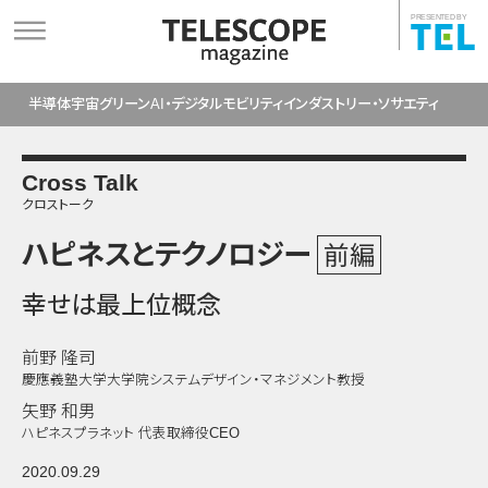
PRESENTED BY
半導体
宇宙
グリーン
AI・デジタル
モビリティ
インダストリー・ソサエティ
Cross Talk
クロストーク
ハピネスとテクノロジー
前編
幸せは最上位概念
前野 隆司
慶應義塾大学大学院システムデザイン・マネジメント教授
矢野 和男
ハピネスプラネット 代表取締役CEO
2020.09.29