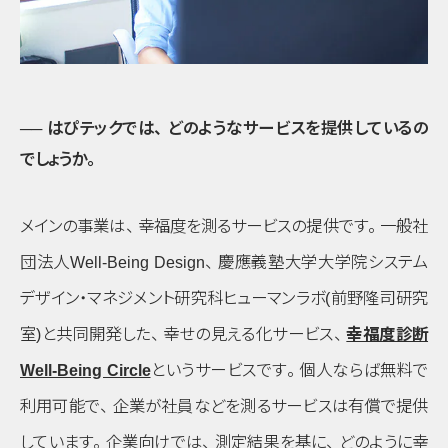
── はぴテックでは
、
どのようなサービスを提供しているの
でしょうか
。
メインの事業は
、
幸福度を測るサービスの提供です
。
一般社
団法人Well-Being Design
、
慶應義塾大学大学院システム
デザイン・マネジメント研究科ヒューマンラボ(前野隆司研究
室)と共同開発した
、
幸せの見える化サービス
、
幸福度診断
Well-Being Circle
というサービスです
。
個人ならば無料で
利用可能で
、
企業が社員などを測るサービスは有償で提供
しています
。
企業向けでは
、
測定結果を基に
、
どのように幸