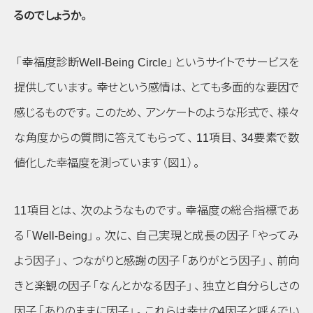
るのでしょうか
。
「幸福度診断Well-Being Circle」
というサイトでサービスを
提供しています
。
幸せという感情は
、
とても多面的な要因で
感じるものです
。
このため
、
アンケートのような形式で
、
様々
な角度からの質問に答えてもらって
、
11項目
、
34要素で数
値化した幸福度を測っています
（図１）
。
11項目とは
、
次のようなものです
。
幸福度の総合指標であ
る
「Well-Being」
。
次に
、
自己実現と成長の因子
「やってみ
よう因子」
、
つながりと感謝の因子
「ありがとう因子」
、
前向
きと楽観の因子
「なんとかなる因子」
、
独立と自分らしさの
因子
「ありのままに因子」
。
これらは幸せの4因子と呼んでい