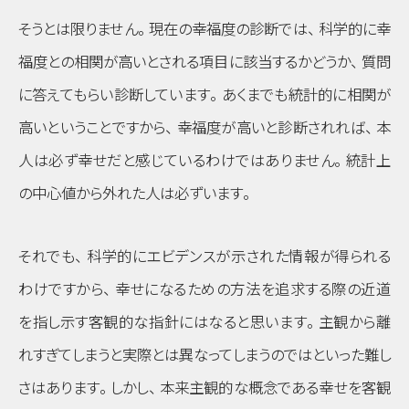
そうとは限りません
。
現在の幸福度の診断では
、
科学的に幸
福度との相関が高いとされる項目に該当するかどうか
、
質問
に答えてもらい診断しています
。
あくまでも統計的に相関が
高いということですから
、
幸福度が高いと診断されれば
、
本
人は必ず幸せだと感じているわけではありません
。
統計上
の中心値から外れた人は必ずいます
。
それでも
、
科学的にエビデンスが示された情報が得られる
わけですから
、
幸せになるための方法を追求する際の近道
を指し示す客観的な指針にはなると思います
。
主観から離
れすぎてしまうと実際とは異なってしまうのではといった難し
さはあります
。
しかし
、
本来主観的な概念である幸せを客観