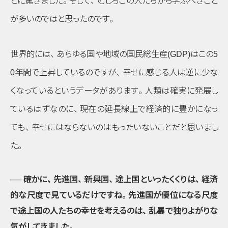
とに驚きました
。
そして
、
むしろこの人たちから学ぶべきこと
が多いのではと思ったのです
。
世界的には
、
あらゆる国や地域の国民総生産(GDP)はこの5
0年間で上昇しているのですが
、
幸せに感じる人は逆に少な
くなっているというデータがあります
。
人類は確実に発展し
ているはずなのに
、
現在の延長線上で経済的に豊かになっ
ても
、
幸せにはならないのはもったいないことだと思いまし
た
。
── 確かに
、
先進国
、
新興国
、
途上国といったくくりは
、
経済
的な尺度で見ているだけですね
。
先進国が優位になる尺度
で途上国の人たちの幸せを考えるのは
、
乱暴で独りよがりな
気がしてきました
。