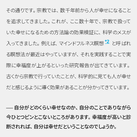
その通りです
。
宗教では
、
数千年前から人が幸せになること
を追求してきました
。
これが
、
ここ数十年で
、
宗教で扱って
いた幸せになるための方法論の効果検証に
、
科学のメスが
*2
入ってきました
。
例えば
、
マインドフルネス瞑想
と呼ばれ
る瞑想法が最近はやっていますが
、
それを実践することで実
際に幸福度が上がるといった研究報告が出てきています
。
古くから宗教で行っていたことが
、
科学的に見ても人が幸せ
だと感じるように導く効果があることが分かってきています
。
── 自分がどのくらい幸せなのか
、
自分のことでありながら
今ひとつピンとこないところがあります
。
幸福度が高いと診
断されれば
、
自分は幸せだということなのでしょうか
。