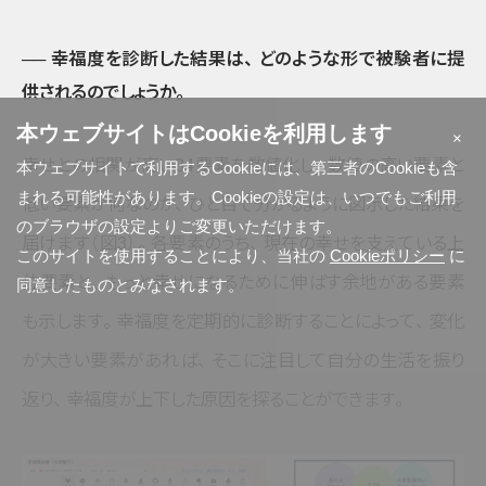
── 幸福度を診断した結果は
、
どのような形で被験者に提
供されるのでしょうか
。
本ウェブサイトはCookieを利用します
×
幸せとの相関が高い34要素を数値化し
、
数値の高い要素と
本ウェブサイトで利用するCookieには、第三者のCookieも含
まれる可能性があります。Cookieの設定は、いつでもご利用
低い要素が何なのか
、
ひと目で分かるように図示した結果を
のブラウザの設定よりご変更いただけます。
届けます
（図3）
。
各要素のうち
、
現在の幸せを支えている上
このサイトを使用することにより、当社の
Cookieポリシー
に
位要素と
、
もっと幸せになるために伸ばす余地がある要素
同意したものとみなされます。
も示します
。
幸福度を定期的に診断することによって
、
変化
が大きい要素があれば
、
そこに注目して自分の生活を振り
返り
、
幸福度が上下した原因を探ることができます
。