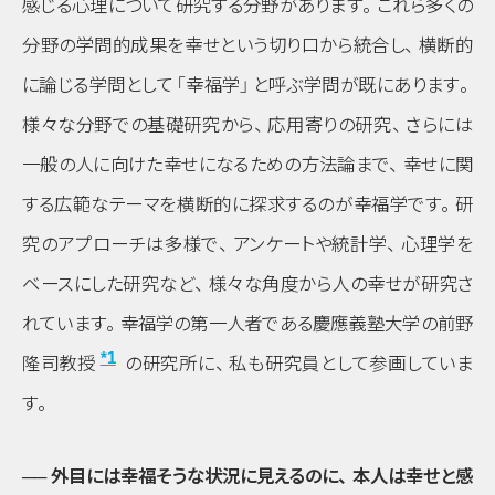
感じる心理について研究する分野があります
。
これら多くの
分野の学問的成果を幸せという切り口から統合し
、
横断的
に論じる学問として
「幸福学」
と呼ぶ学問が既にあります
。
様々な分野での基礎研究から
、
応用寄りの研究
、
さらには
一般の人に向けた幸せになるための方法論まで
、
幸せに関
する広範なテーマを横断的に探求するのが幸福学です
。
研
究のアプローチは多様で
、
アンケートや統計学
、
心理学を
ベースにした研究など
、
様々な角度から人の幸せが研究さ
れています
。
幸福学の第一人者である慶應義塾大学の前野
*1
隆司教授
の研究所に
、
私も研究員として参画していま
す
。
── 外目には幸福そうな状況に見えるのに
、
本人は幸せと感