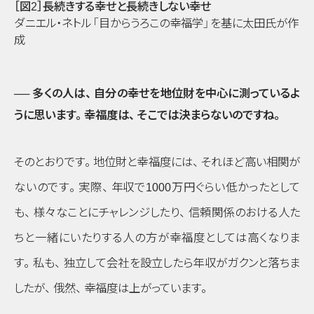
［図2］長続きする幸せと長続きしない幸せ
ダニエル・ネトル
「目からうろこの幸福学」
を基に太田氏が作
成
── 多くの人は
、
自分の幸せを地位財を中心に測っているよ
うに思います
。
幸福度は
、
そこでは決まらないのですね
。
そのとおりです
。
地位財と幸福度には
、
それほど高い相関が
ないのです
。
実際
、
年収で1000万円ぐらい低かったとして
も
、
様々なことにチャレンジしたり
、
信頼関係のおける人た
ちと一緒にいたりする人の方が幸福度としては高くなりま
す
。
私も
、
独立して会社を設立したら年収がガクンと落ちま
したが
、
俄然
、
幸福度は上がっています
。