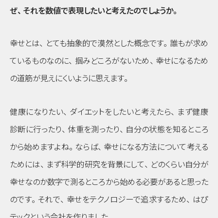
ぜ
、
それを数値で表現したいと考えたのでしょうか
。
幸せとは
、
とても抽象的で漠然とした概念です
。
誰もが求め
ているものなのに
、
掴みどころがないため
、
幸せになるため
の道筋が見えにくいように思えます
。
健康になりたい
、
ダイエットをしたいと考えたら
、
まず健康
診断に行ったり
、
体重を測ったり
、
自分の状態を知るところ
から始めますよね
。
ならば
、
幸せになる方法について考える
ためには
、
まず科学的研究を背景にして
、
どのくらい自分が
幸せなのか数字で測るところから始める必要があると思った
のです
。
それで
、
幸せをテクノロジーで追求するため
、
はぴ
テックという会社を作りました
。