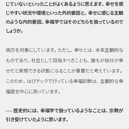
じていないといったことがよくあるように思えます
。
幸せを感
じやすい状況や環境といった外的要因と
、
幸せに感じる主観
のような内的要因
、
幸福学ではそのどちらを扱っているので
しょうか
。
両方を対象にしています
。
ただし
、
幸せとは
、
本来主観的な
ものであり
、
社会として目指すべきことも
、
誰もが自分が幸
せだと実感できる状態になることが重要だと考えています
。
このため
、
はぴテックで行っている幸福診断は
、
主観的な幸
福度を中心に測っています
。
── 歴史的には
、
幸福学で扱っているようなことは
、
宗教が
引き受けていたように思います
。