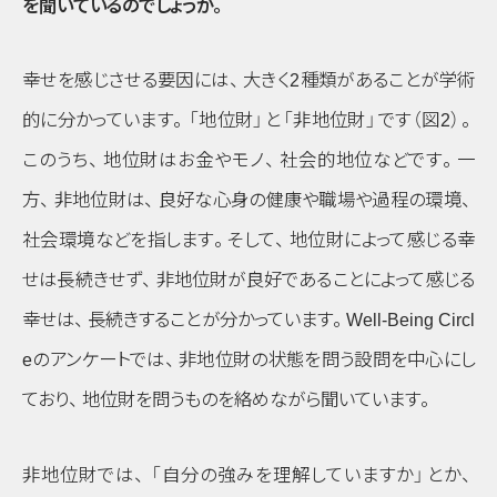
を聞いているのでしょうか
。
幸せを感じさせる要因には
、
大きく2種類があることが学術
的に分かっています
。
「地位財」
と
「非地位財」
です
（図2）
。
このうち
、
地位財はお金やモノ
、
社会的地位などです
。
一
方
、
非地位財は
、
良好な心身の健康や職場や過程の環境
、
社会環境などを指します
。
そして
、
地位財によって感じる幸
せは長続きせず
、
非地位財が良好であることによって感じる
幸せは
、
長続きすることが分かっています
。
Well-Being Circl
eのアンケートでは
、
非地位財の状態を問う設問を中心にし
ており
、
地位財を問うものを絡めながら聞いています
。
非地位財では
、
「自分の強みを理解していますか」
とか
、