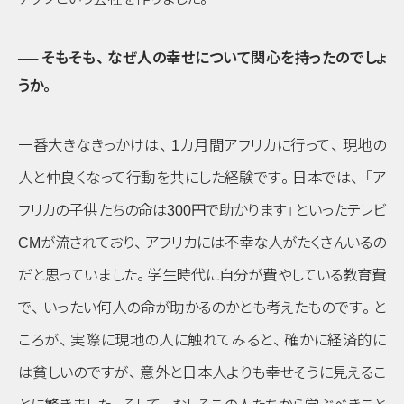
── そもそも
、
なぜ人の幸せについて関心を持ったのでしょ
うか
。
一番大きなきっかけは
、
1カ月間アフリカに行って
、
現地の
人と仲良くなって行動を共にした経験です
。
日本では
、
「ア
フリカの子供たちの命は300円で助かります」
といったテレビ
CMが流されており
、
アフリカには不幸な人がたくさんいるの
だと思っていました
。
学生時代に自分が費やしている教育費
で
、
いったい何人の命が助かるのかとも考えたものです
。
と
ころが
、
実際に現地の人に触れてみると
、
確かに経済的に
は貧しいのですが
、
意外と日本人よりも幸せそうに見えるこ