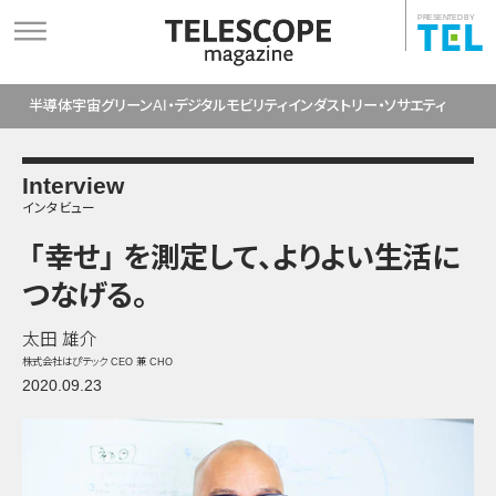
PRESENTED BY
半導体
宇宙
グリーン
AI・デジタル
モビリティ
インダストリー・ソサエティ
Interview
インタビュー
「幸せ」
を測定して
、
よりよい生活に
つなげる
。
太田 雄介
株式会社はぴテック CEO 兼 CHO
2020.09.23