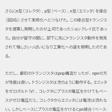
さらに
n
型
（コレクタ）
、
p
型
（ベース）
、
n
型
（エミッタ）
を接合
（図3右）
させて実用化へとつなげた
。
この接合型トランジス
タを提案し発明したのが上司であったショックレイ氏であっ
た
。
自分が留守の間に
、
部下に先にトランジスタ動作を発見
されて悔しさいっぱいになり工業化への道を発明したのであ
る
。
ただし
、
最初のトランジスタはpnp構造だったが
、
npnの方
が性能は良い
。
トランジスタは次のように動作する
。
エミッタ
をゼロボルト
（V）
、
コレクタにプラスの電圧をかけてもベー
スがゼロ電圧だと
、
コレクタからエミッタには電流は流れな
い
。
しかしベースにプラスの電圧をかけるとpn接合
（ベース-