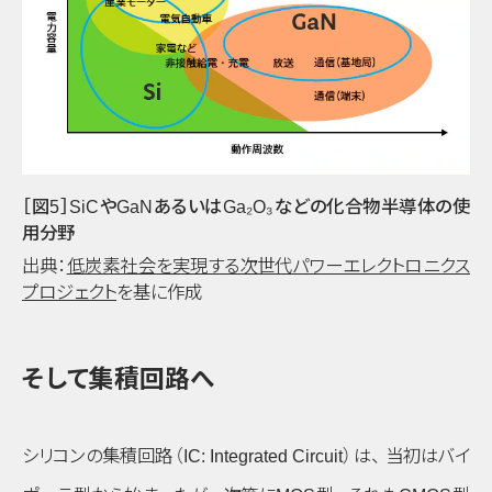
［図5］SiCやGaNあるいはGa₂O₃などの化合物半導体の使
用分野
出典：
低炭素社会を実現する次世代パワーエレクトロニクス
プロジェクト
を基に作成
そして集積回路へ
シリコンの集積回路
（IC: Integrated Circuit）
は
、
当初はバイ