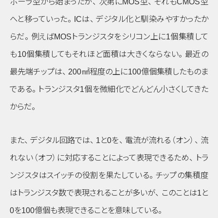
ポーラ型から始まったが
、
次第にMOS型
、
それもCMOS型
へと移っていった
。
ICは
、
デジタル化と馴染みやすかったか
らだ
。
例えばMOSトランジスタをシリコン上に1個集積して
も10個集積してもそれほど面積は大きくならない
。
最近の
最先端チップは
、
200㎟程度の上に100億個集積したものま
である
。
トランジスタ1個を微細化でどんどん小さくしてきた
からだ
。
また
、
デジタル回路では
、
1と0を
、
電流が流れる
（オン）
、
流
れない
（オフ）
に対応することによって表現できるため
、
トラ
ンジスタはスイッチの役割を果たしている
。
チップの集積度
はトランジスタ数で表現されることが多いが
、
このことは1と
0を100億個も表現できることを意味している
。