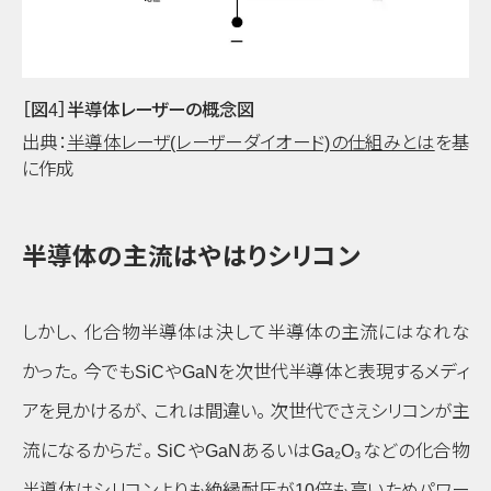
［図4］半導体レーザーの概念図
出典：
半導体レーザ(レーザーダイオード)の仕組みとは
を基
に作成
半導体の主流はやはりシリコン
しかし
、
化合物半導体は決して半導体の主流にはなれな
かった
。
今でもSiCやGaNを次世代半導体と表現するメディ
アを見かけるが
、
これは間違い
。
次世代でさえシリコンが主
流になるからだ
。
SiCやGaNあるいはGa₂O₃などの化合物
半導体はシリコンよりも絶縁耐圧が10倍も高いためパワー