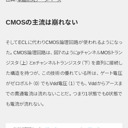
CMOSの主流は崩れない
そしてECLに代わりCMOS論理回路が使われるようになっ
た
。
CMOS論理回路は
、
図7のように
p
チャンネルMOSトラン
ジスタ
（上）
と
n
チャンネルトランジスタ
（下）
を直列に接続し
た構造を持つが
、
この技術の優れている所は
、
ゲート電圧
がゼロボルト
（0）
でもVdd電圧
（1）
でも
、
Vddからアースま
での貫通電流は流れないことだ
。
つまり1状態でも0状態で
も電流が流れない
。