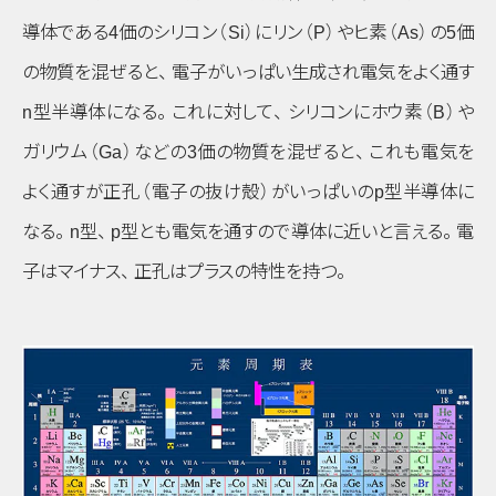
導体である4価のシリコン
（Si）
にリン
（P）
やヒ素
（As）
の5価
の物質を混ぜると
、
電子がいっぱい生成され電気をよく通す
n
型半導体になる
。
これに対して
、
シリコンにホウ素
（B）
や
ガリウム
（Ga）
などの3価の物質を混ぜると
、
これも電気を
よく通すが正孔
（電子の抜け殻）
がいっぱいの
p
型半導体に
なる
。
n
型
、
p
型とも電気を通すので導体に近いと言える
。
電
子はマイナス
、
正孔はプラスの特性を持つ
。