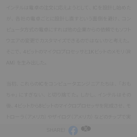
インテルは電卓の注文に応えようとして
、
ICを設計し始めた
が
、
各社の電卓ごとに設計し直すという面倒を避け
、
コン
ピュータ方式の電卓にすれば他の企業からの依頼でもソフト
ウエアの変更でカスタマイズできるのではないかと考えた
。
そこで
、
4ビットのマイクロプロセッサと1Kビットのメモリ
（R
AM）
を生み出した
。
当初
、
これらのICをコンピュータエンジニアたちは
、
「おも
ちゃ」
にすぎない
、
と切り捨てた
。
しかし
、
インテルはその
後
、
4ビットから8ビットのマイクロプロセッサを完成させ
、
モ
トローラ
（アメリカ）
やザイログ
（アメリカ）
などのチップで実
際にパソコン
（当時はホビーコンピュータと呼ばれた）
まで
SHARE!