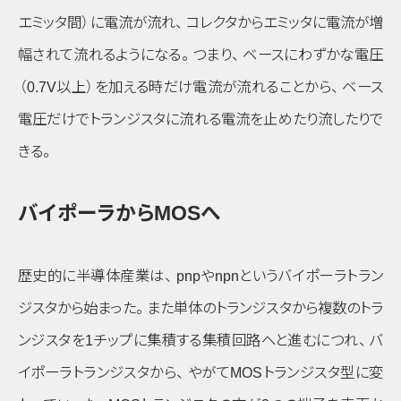
エミッタ間）
に電流が流れ
、
コレクタからエミッタに電流が増
幅されて流れるようになる
。
つまり
、
ベースにわずかな電圧
（0.7V以上）
を加える時だけ電流が流れることから
、
ベース
電圧だけでトランジスタに流れる電流を止めたり流したりで
きる
。
バイポーラからMOSへ
歴史的に半導体産業は
、
pnpやnpnというバイポーラトラン
ジスタから始まった
。
また単体のトランジスタから複数のトラ
ンジスタを1チップに集積する集積回路へと進むにつれ
、
バ
イポーラトランジスタから
、
やがてMOSトランジスタ型に変