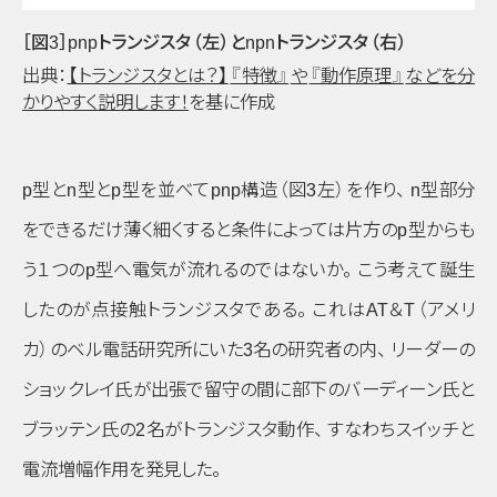
［図3］pnpトランジスタ
（左）
とnpnトランジスタ
（右）
出典：
【トランジスタとは？】
『特徴』
や
『動作原理』
などを分
かりやすく説明します！
を基に作成
p
型と
n
型と
p
型を並べてpnp構造
（図3左）
を作り
、
n
型部分
をできるだけ薄く細くすると条件によっては片方の
p
型からも
う１つの
p
型へ電気が流れるのではないか
。
こう考えて誕生
したのが点接触トランジスタである
。
これはAT＆T
（アメリ
カ）
のベル電話研究所にいた3名の研究者の内
、
リーダーの
ショックレイ氏が出張で留守の間に部下のバーディーン氏と
ブラッテン氏の2名がトランジスタ動作
、
すなわちスイッチと
電流増幅作用を発見した
。