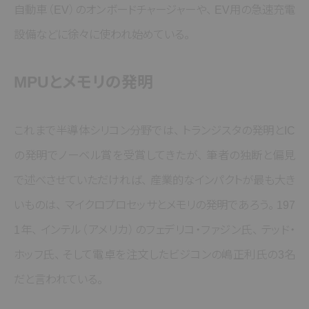
自動車
（EV）
のオンボードチャージャーや
、
EV用の急速充電
設備などに徐々に使われ始めている
。
MPUとメモリの発明
これまで半導体シリコン分野では
、
トランジスタの発明とIC
の発明でノーベル賞を受賞してきたが
、
筆者の独断と偏見
で述べさせていただければ
、
産業的なインパクトが最も大き
いものは
、
マイクロプロセッサとメモリの発明であろう
。
197
1年
、
インテル
（アメリカ）
のフェデリコ・ファジン氏
、
テッド・
ホッフ氏
、
そして電卓を注文したビジコンの嶋正利氏の3名
だと言われている
。