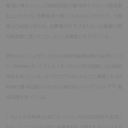
電流は増えていく
。
CMOS回路が動作時でクロック周波数
を上げるたびに消費電流が増えてくるのはこのためだ
。
大規
模なCMOS LSIでは
、
消費電力を下げるために必要最小限
の周波数に落とすことによって消費電力を下げている
。
現在はほとんど全てのLSIはCMOS論理回路を採用してお
り
、
DRAMメモリでさえもメモリセル以外の回路にはCMOS
技術を使っている
。
マイクロプロセッサなどに集積されるS
*2
RAMの基本回路はもちろんCMOSのフリップフロップ
基
本回路を使っている
。
このような大規模なLSIではシリコンのCMOS技術が主流と
なり
、
シリコン以外の他の半導体材料が使われることはまず