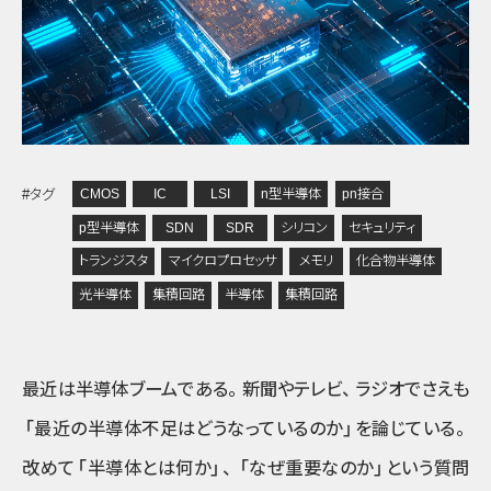
CMOS
IC
LSI
n型半導体
pn接合
#タグ
p型半導体
SDN
SDR
シリコン
セキュリティ
トランジスタ
マイクロプロセッサ
メモリ
化合物半導体
光半導体
集積回路
半導体
集積回路
最近は半導体ブームである
。
新聞やテレビ
、
ラジオでさえも
「最近の半導体不足はどうなっているのか」
を論じている
。
改めて
「半導体とは何か」
、
「なぜ重要なのか」
という質問