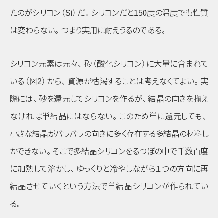
たのがシリコン
（Si）
だ
。
シリコンだと150度の温度でも性質
は変わらない
。
つまり実用に耐えうるのである
。
シリコン元素は元々
、
砂
（酸化シリコン）
に大量に含まれて
いる
（図2）
から
、
資源が枯渇することは考えなくてよい
。
実
際には
、
砂を還元してシリコンを作るが
、
結晶の向きを揃え
なければ単結晶にはならない
。
このため単に還元しても
、
小さな結晶がバラバラの向きに多く存在する多結晶の材料し
かできない
。
そこで多結晶シリコンをるつぼの中で千数百度
に加熱して溶かし
、
ゆっくりと冷やしながら１つの方向に再
結晶させていくという方法で単結晶シリコンが作られてい
る
。