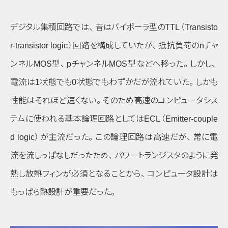
デジタル集積回路では
、
昔はバイポーラ型のTTL
（Transisto
r-transistor logic）
回路を構成していたが
、
抵抗負荷の
n
チャ
ンネルMOS型
、
p
チャンネルMOS型などへ移った
。
しかし
、
電流は1状態でも0状態でもわずかだが流れていた
。
しかも
性能はそれほど速くない
。
そのため高速のコンピュータシス
テムに使われる基本論理回路としてはECL
（Emitter-couple
d logic）
が主流だった
。
この論理回路は高速だが
、
常に電
流を流しっぱなしだったため
、
パワートランジスタのように発
熱し放熱フィンが必須となることから
、
コンピュータ設計は
もっぱら熱設計が重要だった
。