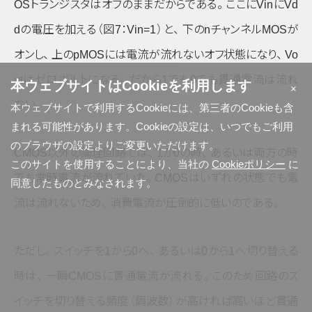
OSトランジスタはオフのままだからである
。
ここにVinにVd
dの電圧を加える
（図7：Vin=1）
と
、
下の
n
チャンネルMOSが
オンし
、
上のpMOSには電流が流れないオフ状態になり
、
Vo
utはゼロボルトになる
。
だから1でも0でも貫通電流は流れ
本ウェブサイトはCookieを利用します
×
ない
。
本ウェブサイトで利用するCookieには、第三者のCookieも含
まれる可能性があります。Cookieの設定は、いつでもご利用
のブラウザの設定よりご変更いただけます。
CMOS以外の論理回路では
、
1か0の時
、
あるいは両方の時
このサイトを使用することにより、当社の
Cookieポリシー
に
でも常時電流が流れていた
。
CMOSはいずれの状態でも電
同意したものとみなされます。
流は流れないため
、
消費電流が圧倒的に低いのである
。
ただし
、
スイッチを1から0へ
、
あるいは0から1へ切り替える
時は
、
一瞬CMOSに貫通電流が流れる
。
このため回路のス
イッチを切り替える頻度
（周波数）
が高ければ高いほど貫通