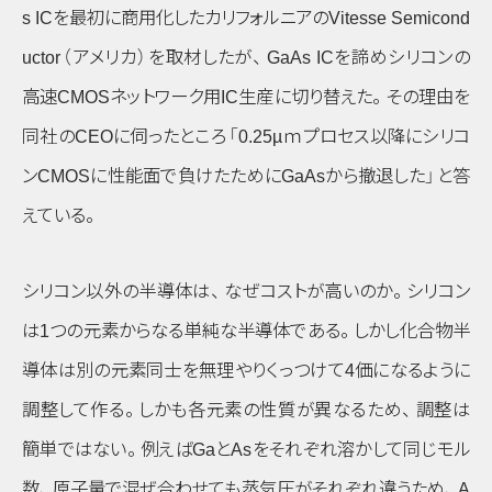
s ICを最初に商用化したカリフォルニアのVitesse Semicond
uctor
（アメリカ）
を取材したが
、
GaAs ICを諦めシリコンの
高速CMOSネットワーク用IC生産に切り替えた
。
その理由を
同社のCEOに伺ったところ
「0.25µｍプロセス以降にシリコ
ンCMOSに性能面で負けたためにGaAsから撤退した」
と答
えている
。
シリコン以外の半導体は
、
なぜコストが高いのか
。
シリコン
は1つの元素からなる単純な半導体である
。
しかし化合物半
導体は別の元素同士を無理やりくっつけて4価になるように
調整して作る
。
しかも各元素の性質が異なるため
、
調整は
簡単ではない
。
例えばGaとAsをそれぞれ溶かして同じモル
数
、
原子量で混ぜ合わせても蒸気圧がそれぞれ違うため
、
A