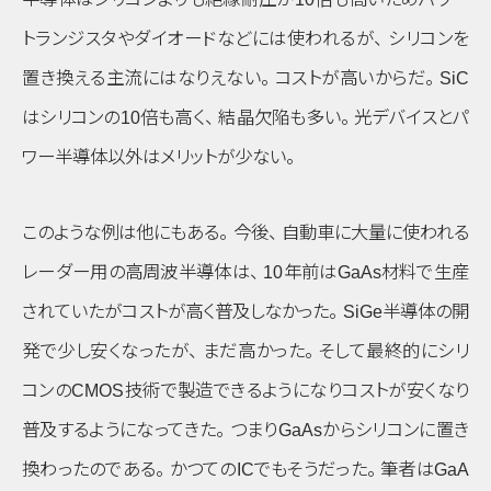
トランジスタやダイオードなどには使われるが
、
シリコンを
置き換える主流にはなりえない
。
コストが高いからだ
。
SiC
はシリコンの10倍も高く
、
結晶欠陥も多い
。
光デバイスとパ
ワー半導体以外はメリットが少ない
。
このような例は他にもある
。
今後
、
自動車に大量に使われる
レーダー用の高周波半導体は
、
10年前はGaAs材料で生産
されていたがコストが高く普及しなかった
。
SiGe半導体の開
発で少し安くなったが
、
まだ高かった
。
そして最終的にシリ
コンのCMOS技術で製造できるようになりコストが安くなり
普及するようになってきた
。
つまりGaAsからシリコンに置き
換わったのである
。
かつてのICでもそうだった
。
筆者はGaA