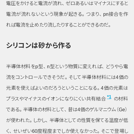
電圧をかけると電流が流れ
、
ゼロあるいはマイナスにすると
電流が流れないという現象が起きる
。
つまり
、
pn接合を作
れば電流を止めたり流したりすることができるのだ
。
シリコンは砂から作る
半導体材料を
p
型
、
n
型という物質に変えれば
、
どうやら電
流をコントロールできそうだ
。
そして半導体材料には4価の
元素を使えばよいのだろうということになる
。
4価の元素は
*1
プラスやマイナスのイオンになりにくい共有結合
の材料
である
。
半導体の材料として
、
昔は4価のゲルマニウム
（Ge）
が使われた
。
しかし
、
半導体としての性質を保てる温度が低
く
、
せいぜい60度程度までしか使えなかった
。
そこで登場し