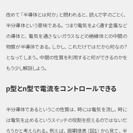
改めて
「半導体とは何か」
と問われると
、
読んで字のごとく
、
半分導体という意味である
。
つまり電気をよく通す金属など
の導体と
、
電気を通さないガラスなどの絶縁体との中間の
物質が半導体である
。
しかし
、
これだけではだから何なの？
となってしまう
。
中間の性質を利用すると何ができるのかを
もう少し解説しよう
。
p
型と
n
型で電流をコントロールできる
半分導体であるというこの性質は
、
時には電気を流し
、
時に
は電気を止めるというスイッチの役割を担えるのではないだ
ろうかと考えられる
。
例えば
、
周期律表
（図1）
から見て
、
半