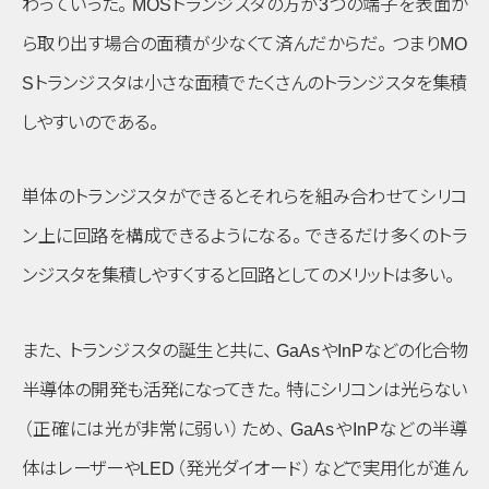
わっていった
。
MOSトランジスタの方が3つの端子を表面か
ら取り出す場合の面積が少なくて済んだからだ
。
つまりMO
Sトランジスタは小さな面積でたくさんのトランジスタを集積
しやすいのである
。
単体のトランジスタができるとそれらを組み合わせてシリコ
ン上に回路を構成できるようになる
。
できるだけ多くのトラ
ンジスタを集積しやすくすると回路としてのメリットは多い
。
また
、
トランジスタの誕生と共に
、
GaAsやInPなどの化合物
半導体の開発も活発になってきた
。
特にシリコンは光らない
（正確には光が非常に弱い）
ため
、
GaAsやInPなどの半導
体はレーザーやLED
（発光ダイオード）
などで実用化が進ん