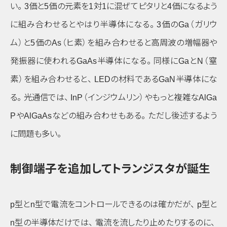
い
。
3価と5価の元素を1対1に混ぜてピタリと4価になるよう
に組み合わせるとやはり半導体になる
。
3価のGa
（ガリウ
ム）
と5価のAs
（ヒ素）
を組み合わせると高周波の増幅器や
発振器に使われるGaAs半導体になる
。
同様にGaとN
（窒
素）
を組み合わせると
、
LEDの材料であるGaN半導体にな
る
。
光通信では
、
InP
（インジウムリン）
やもっと複雑なAlGa
PやAlGaAsなどの組み合わせもある
。
ただし後述するよう
に問題も多い
。
制御端子を追加してトランジスタが誕生
p
型と
n
型で電流をコントロールできるのは確かだが
、
p
型と
n
型の半導体だけでは
、
電流を流したり止めたりするのに
、