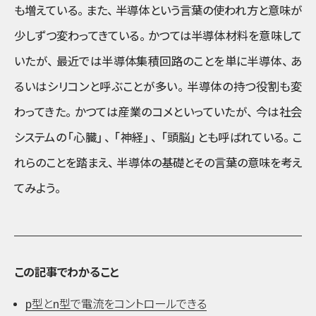
も増えている
。
また
、
半導体という言葉の使われ方と意味が
少しずつ変わってきている
。
かつては半導体材料を意味して
いたが
、
最近では半導体集積回路のことを単に半導体
、
あ
るいはシリコンと呼ぶことが多い
。
半導体の持つ役割も変
わってきた
。
かつては産業のコメといっていたが
、
今は社会
システムの
「心臓」
、
「神経」
、
「頭脳」
とも呼ばれている
。
こ
れらのことを踏まえ
、
半導体の基礎とその言葉の意味を考え
てみよう
。
この記事でわかること
p
型と
n
型で電流をコントロールできる