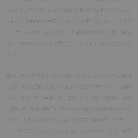
ない
。
というのは
、
コストの問題と製造プロセスでシリコン
に向いた300mmの大口径ウェーハを使えるためだ
。
LEDや
レーザーダイオードなどの光半導体以外の化合物半導体
は
、
300mmウェーハを実現できずコスト的にも太刀打ちでき
ない
。
結局
、
光半導体以外の化合物半導体は
、
シリコンでは実現
しにくい用途に限って使われるようになってきている
。
代表的
な例がSiCパワー半導体だ
。
コストはシリコンの数倍～10倍
も高いが
、
高周波動作が可能なため周辺の受動部品を小さ
くでき
、
しかも損失がシリコンのIGBT
（絶縁ゲート型バイ
ポーラトランジスタ）
よりも少ないというメリットから
、
電気