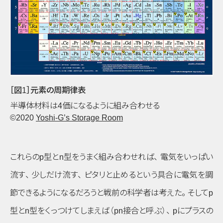
［図1］元素の周期律表
半導体材料は4価になるように組み合わせる
©2020
Yoshi-G’s Storage Room
これらの
p
型と
n
型をうまく組み合わせれば
、
電気をいっぱい
流す
、
少しだけ流す
、
ピタリと止めるという具合に電気を調
節できるようになるだろうと戦前の科学者は考えた
。
そして
p
型と
n
型をくっつけてしまえば
（pn接合と呼ぶ）
、
p
にプラスの