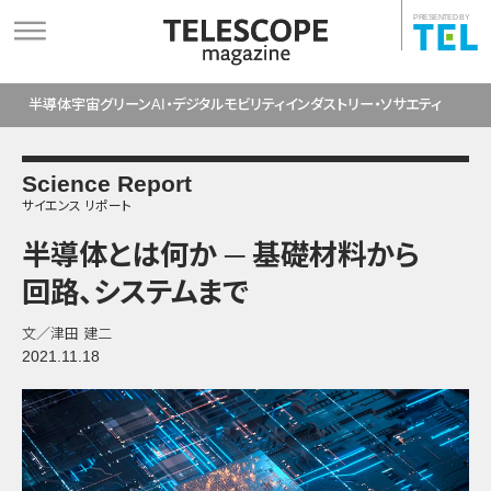
PRESENTED BY
半導体
宇宙
グリーン
AI・デジタル
モビリティ
インダストリー・ソサエティ
Science Report
サイエンス リポート
半導体とは
何か ─ 基礎材料から
回路
、
システムまで
文／津田 建二
2021.11.18