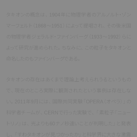
タキオンの概念は
、
1904年に物理学者のアルノルト・ゾン
マーフェルト
（1868～1951）
によって提唱され
、
その後米国
の物理学者ジェラルド・ファインバーグ
（1933～1992）
らに
よって研究が進められた
。
ちなみに
、
この粒子をタキオンと
命名したのもファインバーグである
。
タキオンの存在はあくまで理論上考えられうるというもの
で
、
現在のところ実際に観測されたという事例は存在しな
い
。
2011年9月には
、
国際共同実験
「OPERA（オペラ）」
の
科学者チームが
、
CERNで行った実験で
、
「素粒子『ニュー
トリノ』は
、
光よりも60ナノ秒速いことが判明した」
と発表
し
、
「すわタキオンが見つかったか」
と科学界に大きな激震