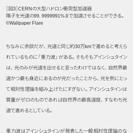
［図3］CERNの大型ハドロン衝突型加速器
陽子を光速の99. 9999991%まで加速させることができる
。
©Wallpaper Flare
ちなみに余談だが
、
光速と同じ約30万kmで進めると考えら
れているものに
「重力波」
がある
。
そもそもアインシュタイン
は
、
光のみが光速を出せると言ったわけではなく
、
自然界最
速かつ最も身近にあるのが光だったことから
、
光を例にとっ
て相対性理論を組み上げたにすぎない
。
アインシュタインは
質量がゼロのものであれば自然界の最高速度
、
すなわち光
速で進めるとしている
。
重力波はアインシュタインが発表した一般相対性理論のな