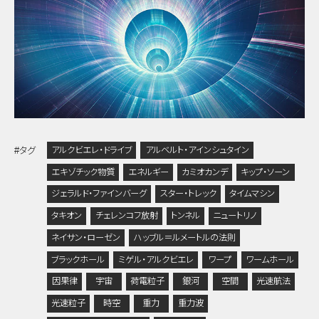
アルクビエレ・ドライブ
アルベルト・アインシュタイン
#タグ
エキゾチック物質
エネルギー
カミオカンデ
キップ・ソーン
ジェラルド・ファインバーグ
スター・トレック
タイムマシン
タキオン
チェレンコフ放射
トンネル
ニュートリノ
ネイサン・ローゼン
ハッブル＝ルメートルの法則
ブラックホール
ミゲル・アルクビエレ
ワープ
ワームホール
因果律
宇宙
荷電粒子
銀河
空間
光速航法
光速粒子
時空
重力
重力波