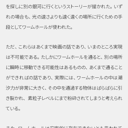
を探しに別の銀河に行くというストーリーが描かれた
。
いず
れの場合も
、
光の速さよりも速く遠くの場所に行くための手
段としてワームホールが使われた
。
ただ
、
これらはあくまで映画の話であり
、
いまのところ実現
は不可能である
。
たしかにワームホールを通ると
、
別の場所
に瞬時に移動できる可能性はあるものの
、
あくまで通ること
ができればの話であり
、
実際には
、
ワームホールの中は潮
汐力が非常に大きく
、
その中を通過する物体はばらばらに引
き裂かれ
、
素粒子レベルにまで粉砕されてしまうと考えられ
ている
。