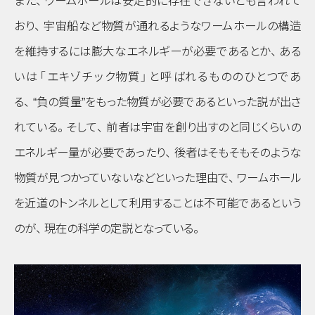
また
、
ワームホールは安定的に存在できないとも言われて
おり
、
宇宙船など物質が通れるようなワームホールの構造
を維持するには膨大なエネルギーが必要であるとか
、
ある
いは
「エキゾチック物質」
と呼ばれるもののひとつであ
る
、
“負の質量”をもった物質が必要であるといった説が出さ
れている
。
そして
、
前者は宇宙を創り出すのと同じくらいの
エネルギー量が必要であったり
、
後者はそもそもそのような
物質が見つかっていないなどといった理由で
、
ワームホール
を近道のトンネルとして利用することは不可能であるという
のが
、
現在の科学の定説となっている
。