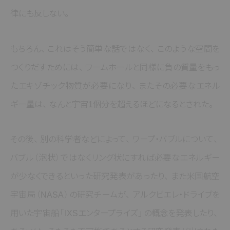
律にも反しない
。
もちろん
、
これはそう簡単な話ではなく
、
このような空間を
つくりだすためには
、
ワームホールと同様に負の質量をもっ
たエキゾチック物質が必要になり
、
またその必要なエネル
ギー量は
、
なんと宇宙1個分を超えるほどになるとされた
。
その後
、
別の科学者などによって
、
ワープ・バブルについて
、
バブル
（泡状）
ではなくリング状にすれば必要なエネルギー
が少なくできるといった研究発表があったり
、
また米国航空
宇宙局
（NASA）
の研究チームが
、
アルクビエレ・ドライブを
用いた宇宙船
「IXSエンタープライズ」
の概念を発表したり
、