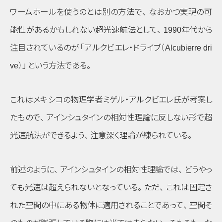
ワームホールを使うのとは別の方法で
、
なおかつ実現の可
能性があるかもしれない超光速航法として
、
1990年代から
注目されているのが
「アルクビエレ・ドライブ（Alcubierre dri
ve）」
という方法である
。
これはメキシコの物理学者ミゲル・アルクビエレ氏が考案し
たもので
、
アインシュタインの相対性理論に反しない形で超
光速航法ができるよう
、
注意深く理論が練られている
。
前述のように
、
アインシュタインの相対性理論では
、
どうやっ
ても光速は超えられないとなっている
。
ただ
、
これは固定さ
れた空間の中にある物体に適用されることであって
、
空間そ