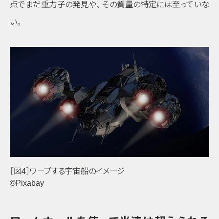
点でまだ重力子の発見や
、
その質量の特定には至っていな
い
。
［図4］ワープする宇宙船のイメージ
©Pixabay