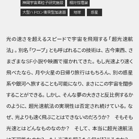
神岡宇宙素粒子研究施設
相対性理論
大型ハドロン衝突型加速器
地球
惑星
光の速さを超えるスピードで宇宙を飛翔する
「超光速航
法」
。
別名
「ワープ」
とも呼ばれるこの技術は
、
古今東西
、
さ
まざまなSF小説や映画で描かれてきた
。
もし光速より速く
飛べたなら
、
月や火星の日帰り旅行はもちろん
、
別の惑星
系や銀河へ旅することも可能になり
、
まさにこの宇宙を闊歩
することができる
。
しかし
、
そんな夢の大きさと反比例するか
のように
、
超光速航法の実現性は否定され続けている
。
な
ぜ
、
光よりも速く飛ぶことはできないのだろうか？ そもそも
光速とはどんなものなのか？ そして
、
本当に超光速航法