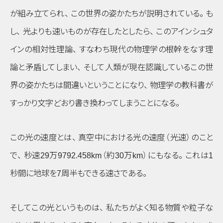
が組み立てられ
、
この世界の姿かたちが説明されている
。
も
し
、
光よりも速いものが存在したとしたら
、
このアインシュタ
インの相対性理論
、
すなわち現代の物理学の根幹をなす理
論と矛盾してしまい
、
そして人類が現在認識しているこの世
界の姿かたちは間違いということになり
、
物理学の教科書が
すっかり文字どおり書き換わってしまうことになる
。
この光の速度とは
、
真空中における光の速度
（光速）
のこと
で
、
秒速29万9792.458km
（約30万km）
にもなる
。
これは1
秒間に地球を7周半もできる速さである
。
そしてこの光というものは
、
私たちがよく知る物質や粒子な