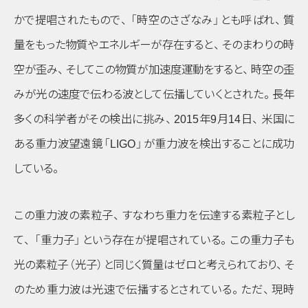
かで提唱されたもので
、
「時空のさざなみ」
とも呼ばれ
、
質
量をもった物質やエネルギーが存在すると
、
そのまわりの時
空が歪み
、
そしてこの物質が加速度運動をすると
、
時空の歪
みが光の速度で伝わる波として伝播していくとされた
。
長年
多くの科学者がその検出に挑み
、
2015年9月14日
、
米国に
ある重力波望遠鏡
「LIGO」
が重力波を検出することに成功
している
。
この重力波の素粒子
、
すなわち重力を伝達する素粒子とし
て
、
「重力子」
という存在が提唱されている
。
この重力子も
光の素粒子
（光子）
と同じく質量はゼロと考えられており
、
そ
のため重力波は光速で伝播するとされている
。
ただ
、
現時