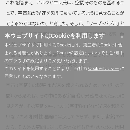
これを踏まえ
、
アルクビエレ氏は
、
空間そのものを歪めるこ
とで
、
宇宙船が光速を超えて動いているように見せることが
できるのではないか
、
と考えた
。
そして
、
「ワープ・バブル」
と
呼ばれるもので宇宙船を包み
、
その前側で空間を収縮
、
後
本ウェブサイトはCookieを利用します
×
ろ側で空間を膨張させることで
、
ワープ・バブルに包まれた
本ウェブサイトで利用するCookieには、第三者のCookieも含
まれる可能性があります。Cookieの設定は、いつでもご利用
宇宙船のある空間の座標を変えるという方法でのワープ航
のブラウザの設定よりご変更いただけます。
法――アルクビエレ・ドライブを考案した
。
このサイトを使用することにより、当社の
Cookieポリシー
に
同意したものとみなされます。
宇宙
（空間）
の膨張は光速を超えられるため
、
外
（別の空
間）
から見れば
、
その中にある宇宙船が光速を超えたように
見えるが
、
その空間の中
、
つまり宇宙船自体は光速を超えて
いないため相対性理論には反しておらず
、
また宇宙船の中
から
、
その外の空間に対して通信などもできないため
、
因果