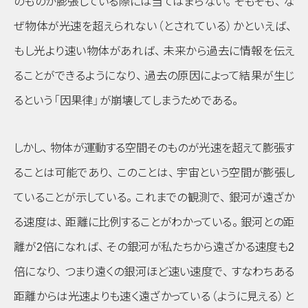
のものが膨張している際には当てはまらない
。
そもそも
、
な
ぜ物体が光速を超えられない
（とされている）
かといえば
、
もし光より速い物体があれば
、
未来から過去に情報を伝え
ることができるようになり
、
過去の原因によって結果が生じ
るという
「因果律」
が崩壊してしまうためである
。
しかし
、
物体が運動する空間そのものが光速を超えて膨張す
ることは可能であり
、
このことは
、
宇宙という空間が膨張し
ていることが示している
。
これまでの観測で
、
銀河が遠ざか
る速度は
、
距離に比例することがわかっている
。
銀河との距
離が2倍になれば
、
その銀河が私たちから遠ざかる速度も2
倍になり
、
つまり遠くの銀河ほど速い速度で
、
すなわちある
距離からは光速よりも速く遠ざかっている
（ように見える）
と