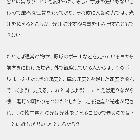
どとは異なり
、
とても変わった
、
そして寸分の狂いもないき
わめて厳格な性質をもっており
、
それ故に人類の力では
、
光
速を超えるどころか
、
光速に達する物質を生み出すこともで
きない
。
たとえば通常の物体
、
野球のボールなどを走っている車から
前向きに投げた場合
、
外で観察している人からは
、
そのボー
ルは
、
投げたときの速度と
、
車の速度とを足した速度で飛ん
でいくように見える
。
これと同じように
、
たとえば走りながら
懐中電灯の明かりをつけたとしたら
、
走る速度と光速が足さ
れ
、
その懐中電灯の光は光速を超えることができるのでは？
とは誰もが思いつくところだろう
。