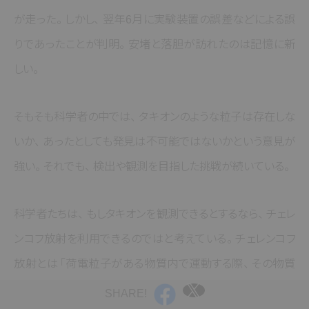
が走った
。
しかし
、
翌年6月に実験装置の誤差などによる誤
りであったことが判明
。
安堵と落胆が訪れたのは記憶に新
しい
。
そもそも科学者の中では
、
タキオンのような粒子は存在しな
いか
、
あったとしても発見は不可能ではないかという意見が
強い
。
それでも
、
検出や観測を目指した挑戦が続いている
。
科学者たちは
、
もしタキオンを観測できるとするなら
、
チェレ
ンコフ放射を利用できるのではと考えている
。
チェレンコフ
放射とは
「荷電粒子がある物質内で運動する際
、
その物質
中の光速よりも速く運動すると光（チェレンコフ光）が出る」
SHARE!