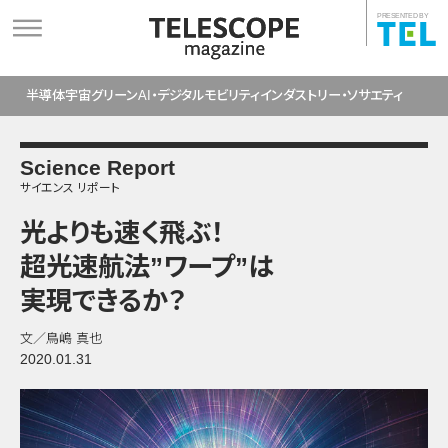
PRESENTED BY
半導体
宇宙
グリーン
AI・デジタル
モビリティ
インダストリー・ソサエティ
Science Report
サイエンス リポート
光よりも速く飛ぶ！
超光速航法
”ワープ”は
実現できるか？
文／鳥嶋 真也
2020.01.31