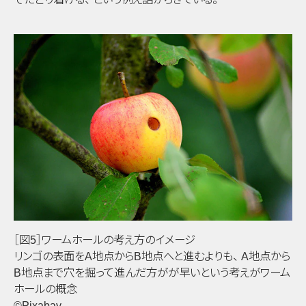
［図5］ワームホールの考え方のイメージ
リンゴの表面をA地点からB地点へと進むよりも
、
A地点から
B地点まで穴を掘って進んだ方がが早いという考えがワーム
ホールの概念
©Pixabay