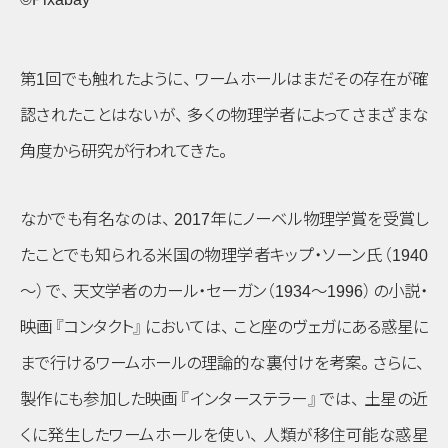
第1回でも触れたように
、
ワームホールはまだその存在が確
認されたことはないが
、
多くの物理学者によってさまざまな
角度から研究が行われてきた
。
なかでも有名なのは
、
2017年にノーベル物理学賞を受賞し
たことでも知られる米国の物理学者キップ・ソーン氏
（1940
～）
で
、
天文学者のカール・セーガン
（1934～1996）
の小説・
映画
『コンタクト』
においては
、
こと座のヴェガにある惑星に
まで行けるワームホールの理論的な裏付けを考案
。
さらに
、
製作にも参加した映画
『インターステラー』
では
、
土星の近
くに発生したワームホールを使い
、
人類が移住可能な惑星