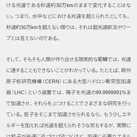
ける光速である秒速約30万kmのままで変化することはな
い
。
つまり
、
水中などにおける光速を超えられたとしても
、
秒速約30万kmを超えない限りは
、
それは超光速航法やワー
プとは言えないのである
。
そして
、
そもそも人類が作り出せる現実的な範疇では
、
光速
に達することもできないことがわかっている
。
たとえば
、
欧州
原子核研究機構
（CERN）
にある大型ハドロン衝突型加速
器
（LHC）
という装置では
、
陽子を光速の99.9999991%ま
で加速させ
、
それらをぶつけることでさまざまな研究を行っ
ている
。
粒子をそこまで加速させられるなら
、
もう少しエネ
ルギーを加えれば光速を超えられそうな気もするが
、
実際に
は粒子が光速に近づけば近づくほど
、
加速に必要なエネル