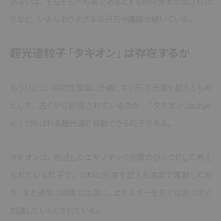
あるいは
、
そもそも不可能であるとする研究発表が出された
りなど
、
いまなおさまざまな研究や議論が続いている
。
超光速粒子
「タキオン」
は存在するか
もうひとつ
、
相対性理論に矛盾しない形で光速を超えるもの
として
、
古くから研究されているのが
、
「タキオン（tachyo
n）」
と呼ばれる超光速で移動できる粒子である
。
タキオンは
、
前述したエキゾチック物質のひとつとして考え
られている粒子で
、
つねに光速を超える速度で運動してお
り
、
また通常の物質とは逆に
、
エネルギーを失えば失うほど
加速していくとされている
。