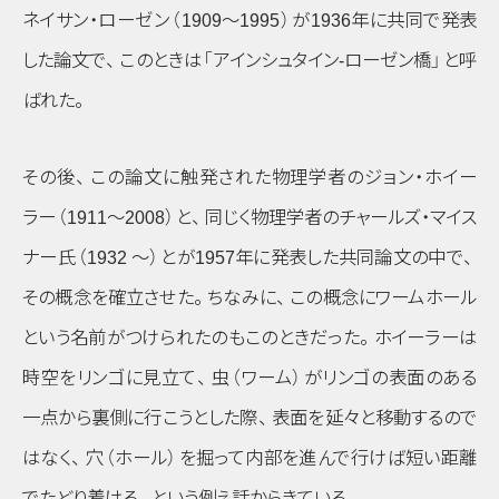
ネイサン・ローゼン
（1909～1995）
が1936年に共同で発表
した論文で
、
このときは
「アインシュタイン-ローゼン橋」
と呼
ばれた
。
その後
、
この論文に触発された物理学者のジョン・ホイー
ラー
（1911～2008）
と
、
同じく物理学者のチャールズ・マイス
ナー氏
（1932 ～）
とが1957年に発表した共同論文の中で
、
その概念を確立させた
。
ちなみに
、
この概念にワームホール
という名前がつけられたのもこのときだった
。
ホイーラーは
時空をリンゴに見立て
、
虫
（ワーム）
がリンゴの表面のある
一点から裏側に行こうとした際
、
表面を延々と移動するので
はなく
、
穴
（ホール）
を掘って内部を進んで行けば短い距離
でたどり着ける
、
という例え話からきている
。