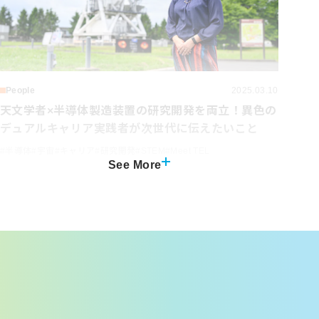
People
2025.03.10
天文学者×半導体製造装置の研究開発を両立！異色の
デュアルキャリア実践者が次世代に伝えたいこと
#
半導体
#
宇宙
#
キャリア
#
研究開発
#
STEM
#
Meet TEL
See More