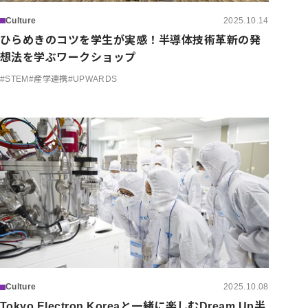
Culture
2025.10.14
ひらめきのコツを学生が実感！半導体技術革新の発
想法を学ぶワークショップ
#
STEM
#
産学連携
#
UPWARDS
Culture
2025.10.08
Tokyo Electron Koreaと一緒に楽しむDream Up半