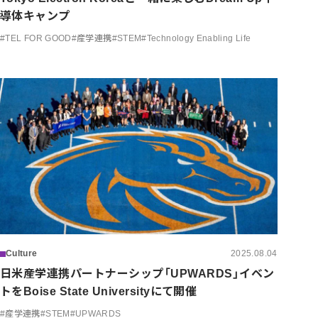
導体キャンプ
#
TEL FOR GOOD
#
産学連携
#
STEM
#
Technology Enabling Life
Culture
2025.08.04
日米産学連携パートナーシップ「UPWARDS」イベン
トをBoise State Universityにて開催
#
産学連携
#
STEM
#
UPWARDS