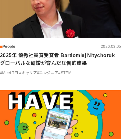
People
2026.03.05
2025年 優秀社員賞受賞者 Bartlomiej Nitychoruk
グローバルな研鑽が育んだ圧倒的成果
#
Meet TEL
#
キャリア
#
エンジニア
#
STEM