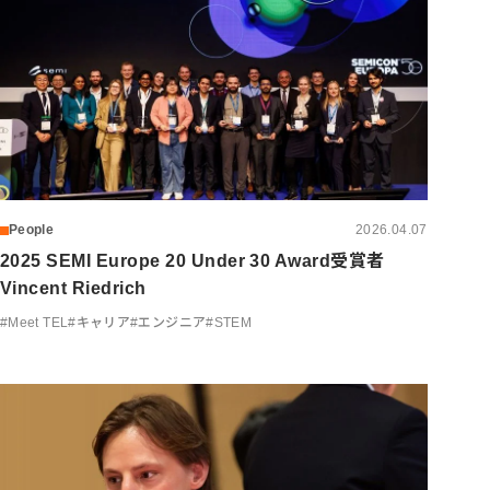
People
2026.04.07
2025 SEMI Europe 20 Under 30 Award受賞者
Vincent Riedrich
#
Meet TEL
#
キャリア
#
エンジニア
#
STEM