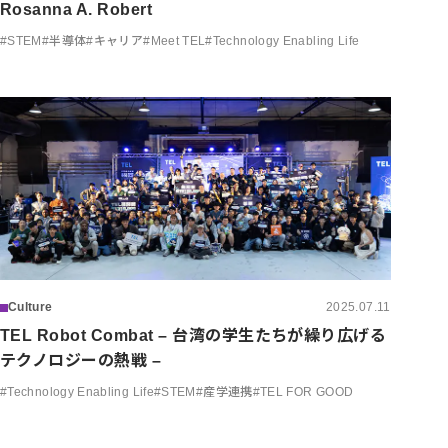
Rosanna A. Robert
#
STEM
#
半導体
#
キャリア
#
Meet TEL
#
Technology Enabling Life
Culture
2025.07.11
TEL Robot Combat – 台湾の学生たちが繰り広げる
テクノロジーの熱戦 –
#
Technology Enabling Life
#
STEM
#
産学連携
#
TEL FOR GOOD