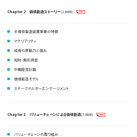
Chapter 2 価値創造ストーリー
(1.6MB)
半導体製造装置事業の特徴
マテリアリティ
成長の原動力と強み
知財・無形資産
中期経営計画
価値創造モデル
ステークホルダーエンゲージメント
Chapter 3 バリューチェーンによる価値創造
(7.9MB)
バリューチェーンの取り組み