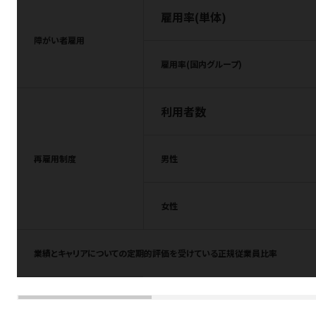
雇用率(単体)
障がい者雇用
雇用率(国内グループ)
利用者数
再雇用制度
男性
女性
業績とキャリアについての定期的評価を受けている正規従業員比率