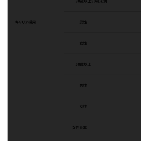
30歳以上50歳未満
キャリア採用
男性
女性
50歳以上
男性
女性
女性比率