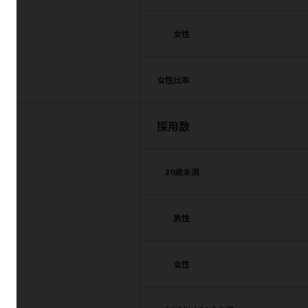
女性
女性比率
採用数
30歳未満
男性
女性