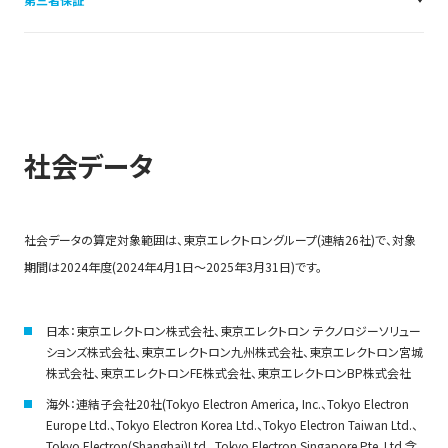
社会データ
社会データの算定対象範囲は、東京エレクトロングループ(連結26社)で、対象
期間は2024年度(2024年4月1日～2025年3月31日)です。
日本：東京エレクトロン株式会社、東京エレクトロン テクノロジーソリュー
ションズ株式会社、東京エレクトロン九州株式会社、東京エレクトロン宮城
株式会社、東京エレクトロンFE株式会社、東京エレクトロンBP株式会社
海外：連結子会社20社(Tokyo Electron America, Inc.、Tokyo Electron
Europe Ltd.、Tokyo Electron Korea Ltd.、Tokyo Electron Taiwan Ltd.、
Tokyo Electron(Shanghai)Ltd.、Tokyo Electron Singapore Pte. Ltd.含