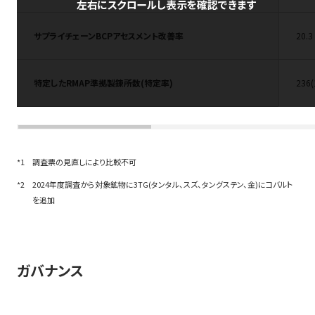
サプライチェーンBCPアセスメント改善率
20.3
特定したRMAP準拠製錬所数(特定率)
236(
調査票の見直しにより比較不可
2024年度調査から対象鉱物に3TG(タンタル、スズ、タングステン、金)にコバルト
を追加
ガバナンス