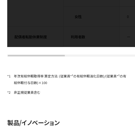
女性
0
配偶者転勤休業制度
利用者数
ー
年次有給休暇取得率 算定方法: (従業員*²の有給休暇消化日数)/(従業員*²の有
給休暇付与日数)×100
非正規従業員含む
製品/イノベーション