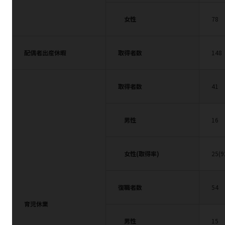
女性
78
配偶者出産休暇
取得者数
148
取得者数
41
男性
16
女性(取得率)
25(9
復職者数
54
育児休業
男性
15