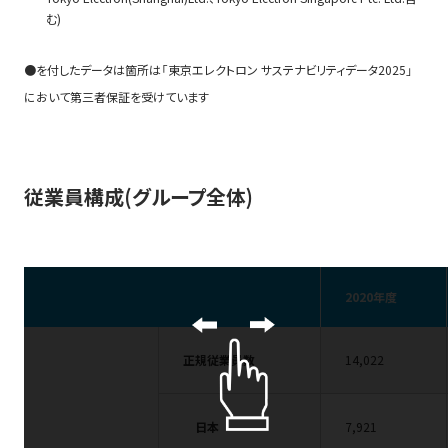
む)
●を付したデータは箇所は「東京エレクトロン サステナビリティデータ2025」
において第三者保証を受けています
従業員構成(グループ全体)
2020年度
正規従業員数
14,022
日本
7,921