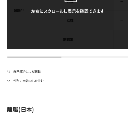
男性
—
離職*¹
女性
—
離職率
—
自己都合による離職
性別の申告なしを含む
離職(日本)