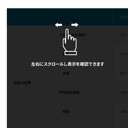
202
入社3年後定着率*
94.1
男性
94.8
女性
89.3
社員の定着
平均勤続年数
17年
男性
17年