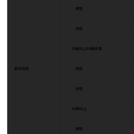
男性
女性
30歳以上50歳未満
新卒採用
男性
女性
50歳以上
男性