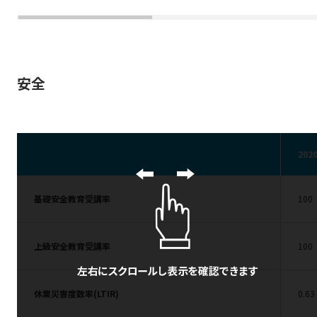
安全
202
基礎安全教育受講率
100
上級安全教育受講率
100
休業災害度数率(LTIR)
0.63