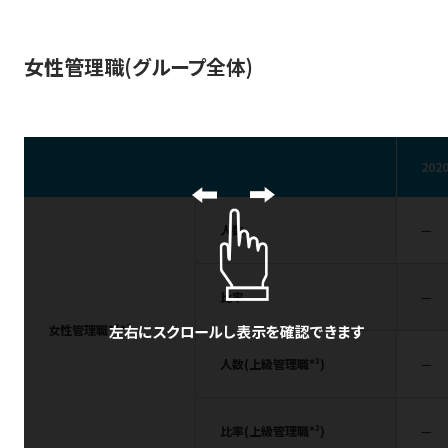
女性管理職(グループ全体)
202
人数
—
比率
—
女性管理職*¹*²
人数(上級管理職*³)
—
比率(上級管理職*³)
—