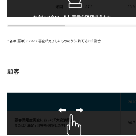
米国
87.3
83.9
各年(暦年)において審査が完了したもののうち、許可された割合
顧客
202
顧客満足度調査において「大変満足」
96.7
または「満足」回答を選択した割合