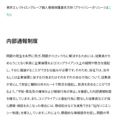
東京エレクトロングループ個人情報保護基本方針（プライバシーポリシー）は
こ
ちら
内部通報制度
問題の発生を未然に防ぎ、問題が小さいうちに解決するためには、従業員がた
めらうことなく率直に企業倫理およびコンプライアンス上の疑問や懸念を提起
し、十分に議論することができる仕組みが必要です。そのため、当社では、法令
もしくは企業倫理に反する行為またはそのおそれのある行為について、従業員
が安心して安全に職制以外のルートで懸念を提起し、救済を求めることができ
るよう、「守秘・匿名性の確保および報復行為の禁止」を徹底した内部通報制度
を確立しています。また、コンプライアンス違反行為に関与した従業員などが自
ら通報・相談をおこなった場合には、懲戒処分などを減免できる「社内リニエン
シー制度」を導入しています。これにより、積極的な情報提供を促し、問題の早