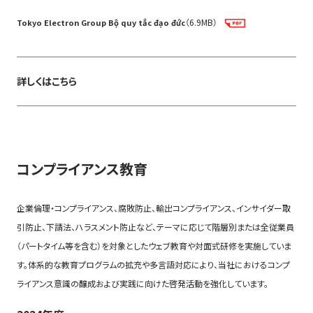
（6.9MB）
Tokyo Electron Group Bộ quy tắc đạo đức
詳しくはこちら
東京エレクトロングループ倫理基準（項目別）
はじめに
(541KB)
コンプライアンス教育
企業倫理・コンプライアンス、腐敗防止、輸出コンプライアンス、インサイダー取
CEOメッセージ
引防止、下請法、ハラスメント防止など、テーマに応じて階層別または全従業員
（パートタイム等を含む）を対象としたウェブ教育や対面式研修を実施していま
目次
す。体系的な教育プログラムの拡充や多言語対応により、当社におけるコンプ
ライアンス意識の醸成および実践に向けた啓発活動を強化しています。
企業倫理とコンプライアンスのあらまし
(877KB)