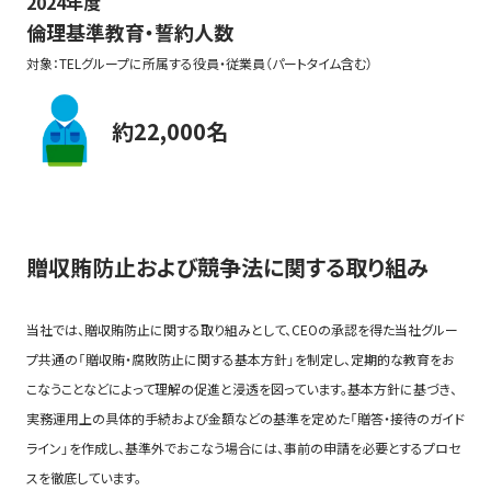
2024年度
倫理基準教育・誓約人数
対象：TELグループに所属する役員・従業員（パートタイム含む）
東京エレクトロングループ倫理基準について
約22,000名
倫理基準の適用範囲
役員・従業員の責任：倫理基準を読み、理解し、実践してください
マネージャーの責任
懸念を提起する／率直に話す
贈収賄防止および競争法に関する取り組み
TEL グループのコンプライアンス部門の役割
会社の対応
当社では、贈収賄防止に関する取り組みとして、CEOの承認を得た当社グルー
守秘義務および報復行為の禁止
プ共通の「贈収賄・腐敗防止に関する基本方針」を制定し、定期的な教育をお
こなうことなどによって理解の促進と浸透を図っています。基本方針に基づき、
実務運用上の具体的手続および金額などの基準を定めた「贈答・接待のガイド
1 事業活動
(1.2MB)
ライン」を作成し、基準外でおこなう場合には、事前の申請を必要とするプロセ
スを徹底しています。