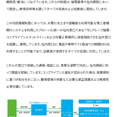
期発見・解決につなげています。これらの制度は、倫理基準や社内規程におい
て規定し、教育研修等を通じてすべての役員および従業員に周知しています。
この内部通報制度においては、お取引先さまや退職者も利用可能な第三者機
関のシステムを利用したグローバル統一の社内窓口である「TELグループ倫理・
コンプライアンスホットライン」および弁護士事務所に直接相談できる社外窓口
を設置し、運用しています。社内窓口は、電話や専用サイト経由で24時間365日
利用することが可能であり、従業員が使用するすべての言語に対応しています。
これらの窓口で受領した通報・相談には、真摯な姿勢で対応し、社内規程に則
って調査を実施しています。コンプライアンス違反が認められた場合、就業規則
に基づき処分をおこない、職場環境の改善など必要な是正措置および再発防
止策を講じています。