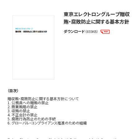
安全と品質
東京エレクトロングループ贈収
お取引先さまの選定・取引
賄・腐敗防止に関する基本方針
輸出入
ダウンロード
（655KB）
公正かつ自由な競争
贈収賄および腐敗行為
利益相反
政治的活動と寄付
マネーロンダリング
（目次）
贈収賄・腐敗防止に関する基本方針について
1. 公務員への贈賄の禁止
2 会社資産と財産
(1.2MB)
2. 商業賄賂の禁止
3. 収賄の禁止
4. 不正会計の禁止
5. 腐敗行為防止のための手続
6. グローバル・コンプライアンス推進のための組織
会計・税務・財務報告