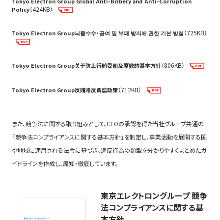
Tokyo Electron Group Global Anti-Bribery and Anti-Corruption
インサイダー取引
（424KB）
Policy
知的財産
（725KB）
Tokyo Electron Group뇌물수수・공여 및 부패 방지에 관한 기본 방침
情報セキュリティ
個人情報
（806KB）
会社資産
Tokyo Electron Group关于防止行贿受贿及腐败的基本方针
（712KB）
Tokyo Electron Group反賄賂反貪腐政策
3 職場環境
(1.3MB)
また、競争法に関する取り組みとして、CEOの承認を得た当社グループ共通の
「競争法コンプライアンスに関する基本方針」を制定し、事業活動を展開する国
や地域に適用される法令に基づき、違反行為の類型を分かりやすくまとめたガ
人権および公正な雇用慣行
イドラインを作成し、周知・徹底しています。
ハラスメントのない職場
東京エレクトロングループ 競争
法コンプライアンスに関する基
4 社会に対する責任
(728KB)
本方針