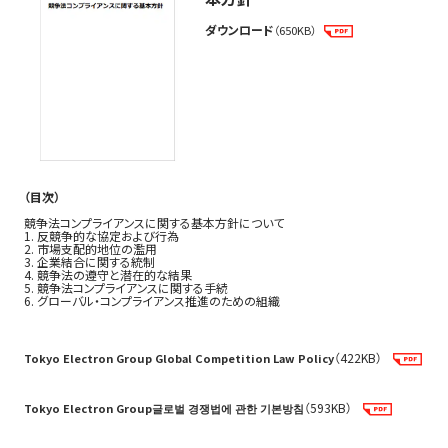
ダウンロード
（650KB）
環境保護
社会貢献
私の行動指針
(365KB)
（目次）
競争法コンプライアンスに関する基本方針について
1. 反競争的な協定および行為
2. 市場支配的地位の濫用
3. 企業結合に関する統制
4. 競争法の遵守と潜在的な結果
5. 競争法コンプライアンスに関する手続
6. グローバル・コンプライアンス推進のための組織
（422KB）
Tokyo Electron Group Global Competition Law Policy
（593KB）
Tokyo Electron Group글로벌 경쟁법에 관한 기본방침