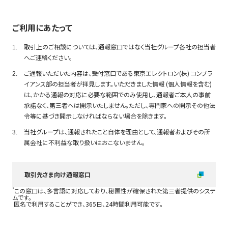
ご利用にあたって
取引上のご相談については、通報窓口ではなく当社グループ各社の担当者
へご連絡ください。
ご通報いただいた内容は、受付窓口である東京エレクトロン(株) コンプラ
イアンス部の担当者が拝見します。いただきました情報 (個人情報を含む)
は、かかる通報の対応に必要な範囲でのみ使用し、通報者ご本人の事前
承諾なく、第三者へは開示いたしません。ただし、専門家への開示その他法
令等に基づき開示しなければならない場合を除きます。
当社グループは、通報されたこと自体を理由として、通報者およびその所
属会社に不利益な取り扱いはおこないません。
取引先さま向け通報窓口
*
この窓口は、多言語に対応しており、秘匿性が確保された第三者提供のシステ
ムです。
匿名で利用することができ、365日、24時間利用可能です。