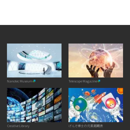
Nanotec Museum
Telescope Magazine
Creative Library
げんそ博士の元素周期表