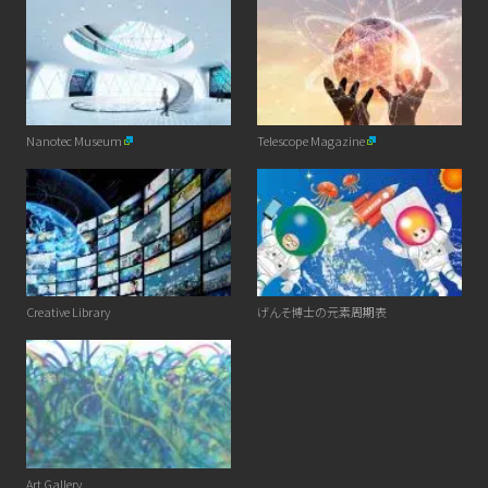
Nanotec Museum
Telescope Magazine
Creative Library
げんそ博士の元素周期表
Art Gallery