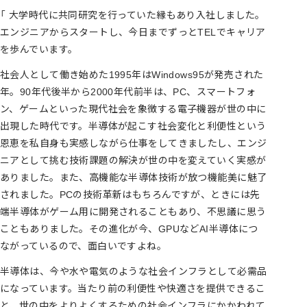
「 大学時代に共同研究を行っていた縁もあり入社しました。
エンジニアからスタートし、今日までずっとTELでキャリア
を歩んでいます。
社会人として働き始めた1995年はWindows95が発売された
年。90年代後半から2000年代前半は、PC、スマートフォ
ン、ゲームといった現代社会を象徴する電子機器が世の中に
出現した時代です。半導体が起こす社会変化と利便性という
恩恵を私自身も実感しながら仕事をしてきましたし、エンジ
ニアとして挑む技術課題の解決が世の中を変えていく実感が
ありました。また、高機能な半導体技術が放つ機能美に魅了
されました。PCの技術革新はもちろんですが、ときには先
端半導体がゲーム用に開発されることもあり、不思議に思う
こともありました。その進化が今、GPUなどAI半導体につ
ながっているので、面白いですよね。
半導体は、今や水や電気のような社会インフラとして必需品
になっています。当たり前の利便性や快適さを提供できるこ
と、世の中をよりよくするための社会インフラにかかわれて