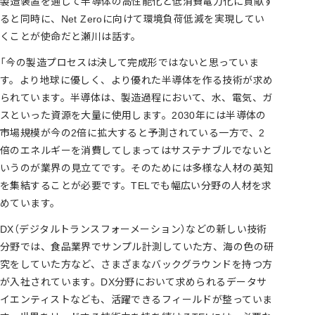
製造装置を通じて半導体の高性能化と低消費電力化に貢献す
ると同時に、Net Zeroに向けて環境負荷低減を実現してい
くことが使命だと瀬川は話す。
「今の製造プロセスは決して完成形ではないと思っていま
す。より地球に優しく、より優れた半導体を作る技術が求め
られています。半導体は、製造過程において、水、電気、ガ
スといった資源を大量に使用します。2030年には半導体の
市場規模が今の2倍に拡大すると予測されている一方で、2
倍のエネルギーを消費してしまってはサステナブルでないと
いうのが業界の見立てです。そのためには多様な人材の英知
を集結することが必要です。TELでも幅広い分野の人材を求
めています。
DX（デジタルトランスフォーメーション）などの新しい技術
分野では、食品業界でサンプル計測していた方、海の色の研
究をしていた方など、さまざまなバックグラウンドを持つ方
が入社されています。DX分野において求められるデータサ
イエンティストなども、活躍できるフィールドが整っていま