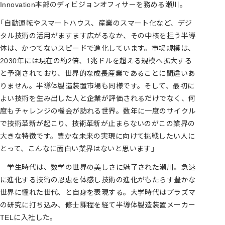
Innovation本部のディビジョンオフィサーを務める瀬川。
「自動運転やスマートハウス、産業のスマート化など、デジ
タル技術の活用がますます広がるなか、その中核を担う半導
体は、かつてないスピードで進化しています。市場規模は、
2030年には現在の約2倍、1兆ドルを超える規模へ拡大する
と予測されており、世界的な成長産業であることに間違いあ
りません。半導体製造装置市場も同様です。そして、最初に
よい技術を生み出した人と企業が評価されるだけでなく、何
度もチャレンジの機会が訪れる世界。数年に一度のサイクル
で技術革新が起こり、技術革新が止まらないのがこの業界の
大きな特徴です。豊かな未来の実現に向けて挑戦したい人に
とって、こんなに面白い業界はないと思います」
学生時代は、数学の世界の美しさに魅了された瀬川。急速
に進化する技術の恩恵を体感し技術の進化がもたらす豊かな
世界に憧れた世代、と自身を表現する。大学時代はプラズマ
の研究に打ち込み、修士課程を経て半導体製造装置メーカー
TELに入社した。