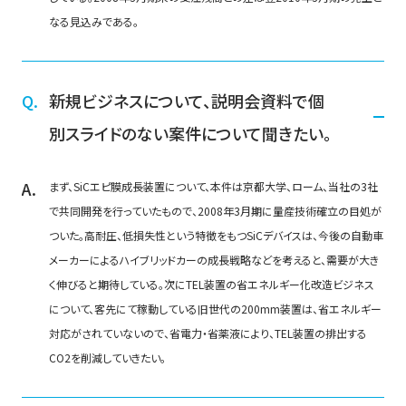
なる見込みである。
新規ビジネスについて、説明会資料で個
別スライドのない案件について聞きたい。
まず、SiCエピ膜成長装置について、本件は京都大学、ローム、当社の3社
で共同開発を行っていたもので、2008年3月期に量産技術確立の目処が
ついた。高耐圧、低損失性という特徴をもつSiCデバイスは、今後の自動車
メーカーによるハイブリッドカーの成長戦略などを考えると、需要が大き
く伸びると期待している。次にTEL装置の省エネルギー化改造ビジネス
について、客先にて稼動している旧世代の200mm装置は、省エネルギー
対応がされていないので、省電力・省薬液により、TEL装置の排出する
CO2を削減していきたい。