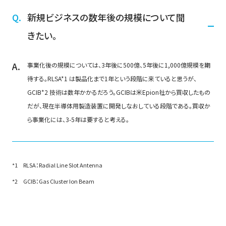
新規ビジネスの数年後の規模について聞
きたい。
事業化後の規模については、3年後に500億、5年後に1,000億規模を期
待する。RLSA*1 は製品化まで1年という段階に来ていると思うが、
GCIB*2 技術は数年かかるだろう。GCIBは米Epion社から買収したもの
だが、現在半導体用製造装置に開発しなおしている段階である。買収か
ら事業化には、3-5年は要すると考える。
RLSA：Radial Line Slot Antenna
GCIB：Gas Cluster Ion Beam