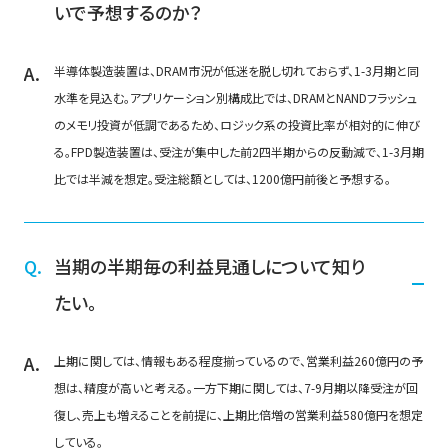
いで予想するのか？
半導体製造装置は、DRAM市況が低迷を脱し切れておらず、1-3月期と同
水準を見込む。アプリケーション別構成比では、DRAMとNANDフラッシュ
のメモリ投資が低調であるため、ロジック系の投資比率が相対的に伸び
る。FPD製造装置は、受注が集中した前2四半期からの反動減で、1-3月期
比では半減を想定。受注総額としては、1200億円前後と予想する。
当期の半期毎の利益見通しについて知り
たい。
上期に関しては、情報もある程度揃っているので、営業利益260億円の予
想は、精度が高いと考える。一方下期に関しては、7-9月期以降受注が回
復し、売上も増えることを前提に、上期比倍増の営業利益580億円を想定
している。