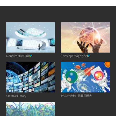
Nanotec Museum
Telescope Magazine
Creative Library
げんそ博士の元素周期表