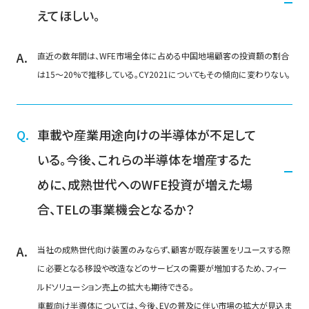
えてほしい。
直近の数年間は、WFE市場全体に占める中国地場顧客の投資額の割合
は15～20%で推移している。CY2021についてもその傾向に変わりない。
車載や産業用途向けの半導体が不足して
いる。今後、これらの半導体を増産するた
めに、成熟世代へのWFE投資が増えた場
合、TELの事業機会となるか？
当社の成熟世代向け装置のみならず、顧客が既存装置をリユースする際
に必要となる移設や改造などのサービスの需要が増加するため、フィー
ルドソリューション売上の拡大も期待できる。
車載向け半導体については、今後、EVの普及に伴い市場の拡大が見込ま