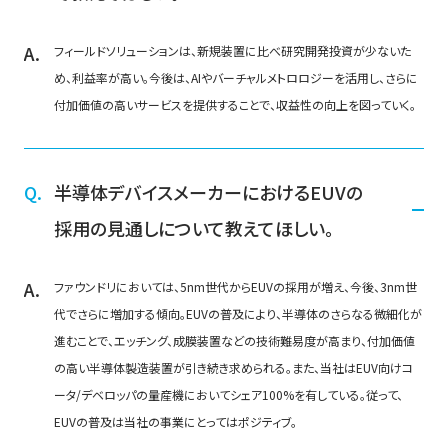
フィールドソリューションは、新規装置に比べ研究開発投資が少ないた
め、利益率が高い。今後は、AIやバーチャルメトロロジーを活用し、さらに
付加価値の高いサービスを提供することで、収益性の向上を図っていく。
半導体デバイスメーカーにおけるEUVの
採用の見通しについて教えてほしい。
ファウンドリにおいては、5nm世代からEUVの採用が増え、今後、3nm世
代でさらに増加する傾向。EUVの普及により、半導体のさらなる微細化が
進むことで、エッチング、成膜装置などの技術難易度が高まり、付加価値
の高い半導体製造装置が引き続き求められる。また、当社はEUV向けコ
ータ/デベロッパの量産機においてシェア100%を有している。従って、
EUVの普及は当社の事業にとってはポジティブ。