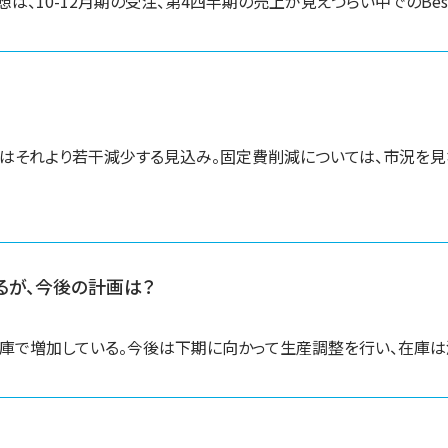
10-12月期の受注、第4四半期の売上が見えづらい中でのBest 
費はそれより若干減少する見込み。固定費削減については、市況を
いるが、今後の計画は？
庫で増加している。今後は下期に向かって生産調整を行い、在庫は