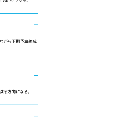
Guessである。
見ながら下期予算編成
減る方向になる。