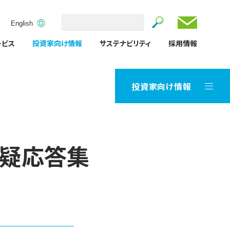
お問い合
Search
English
S
e
ービス
投資家向け情報
サステナビリティ
採用情報
a
r
c
h
投資家向け情報
質疑応答集