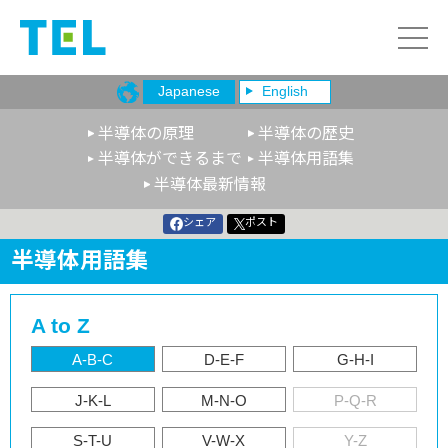
Japanese
English
半導体の原理
半導体の歴史
半導体ができるまで
半導体用語集
半導体最新情報
シェア
ポスト
半導体用語集
A to Z
A-B-C
D-E-F
G-H-I
J-K-L
M-N-O
P-Q-R
S-T-U
V-W-X
Y-Z