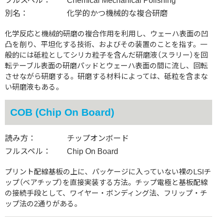
フルスペル：
Chemical Mechanical Polishing
別名：
化学的かつ機械的な複合研磨
化学反応と機械的研磨の複合作用を利用し、ウェーハ表面の凹
凸を削り、平坦化する技術、およびその装置のことを指す。一
般的には砥粒としてシリカ粒子を含んだ研磨液（スラリー）を回
転テーブル表面の研磨パッドとウェーハ表面の間に流し、回転
させながら研磨する。研磨する材料によっては、砥粒を含まな
い研磨液もある。
COB (Chip On Board)
読み方：
チップオンボード
フルスペル：
Chip On Board
プリント配線基板の上に、パッケージに入っていない裸のLSIチ
ップ（ベアチップ）を直接実装する方法。チップ電極と基板配線
の接続手段として、ワイヤー・ボンディング法、フリップ・チ
ップ法の2通りがある。