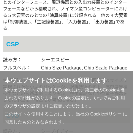
とのインターフェース、周辺機器との入出力装置とのインター
フェースなどから構成され、ノイマン型コンピューターにおけ
る５大要素のひとつの「演算装置」に分類される。他の４大要素
は「制御装置」、「主記憶装置」、「入力装置」、「出力装置」であ
る。
CSP
読み方：
シーエスピー
フルスペル：
Chip Size Package, Chip Scale Package
×
本ウェブサイトはCookieを利用します
集積回路のパッケージのうち、チップ単体と同程度のサイズで
実現された超小型のパッケージ。配線技術の向上、高密度集積
本ウェブサイトで利用するCookieには、第三者のCookieも含
技術などの技術革新により実現。携帯電話など小型電子機器を
まれる可能性があります。Cookieの設定は、いつでもご利用
さらに小型化・軽量化が可能になる。
のブラウザの設定よりご変更いただけます。
このサイトを使用することにより、当社の
Cookieポリシー
に
CVD
同意したものとみなされます。
読み方：
シーブイディー