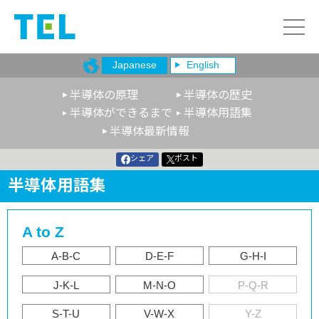
Japanese
English
半導体の原理
半導体の歴史
半導体ができるまで
半導体用語集
半導体最新情報
シェア
ポスト
半導体用語集
A to Z
A-B-C
D-E-F
G-H-I
J-K-L
M-N-O
P-Q-R
S-T-U
V-W-X
Y-Z