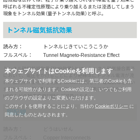
呼ばれる不確定性原理により乗り越えるまたは浸透してしまう
現象をトンネル効果（量子トンネル効果）と呼ぶ。
トンネル磁気抵抗効果
読み方：
トンネルじきていこうこうか
フルスペル：
Tunnel Magneto-Resistance Effect
トンネル磁気抵抗効果（TMR効果）とは、トンネル磁気接合素子
×
本ウェブサイトはCookieを利用します
において、電圧をかけることにより絶縁体にトンネル電流が流
本ウェブサイトで利用するCookieには、第三者のCookieも含
れ、抵抗値が変化する現象。MRAMに応用や、電磁誘導を用い
た磁気記録の読み取り方式に比べ、大幅な素子の微細化で、
まれる可能性があります。Cookieの設定は、いつでもご利用
HDDなどの超高密度記録化が可能になる。
のブラウザの設定よりご変更いただけます。
このサイトを使用することにより、当社の
Cookieポリシー
に
銅配線
同意したものとみなされます。
読み方：
どうはいせん
フルスペル：
Copper Interconnects