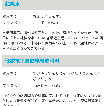
超純水
読み方：
ちょうじゅんすい
フルスペル：
Ultra-Pure Water
電気伝導度、固形微粒子数、生菌数、有機物などを極端に低い
値に抑えた純粋な水。LSIの各製造工程において、ウェーハの清
浄に用いられる。半導体の集積率の向上にあわせ超純水のグレ
ードも高くなってきている。
低誘電率層間絶縁膜材料
読み方：
ていゆうでんりつそうかんぜつえんまく
ざいりょう
フルスペル：
Low-K Materials
ロジックの配線間の絶縁膜に使われている。従来のシリコン酸
化膜より誘電率が低く、寄生容量が小さいため、配線間遅延を