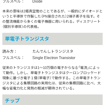
フルスペル：
Diode
本来の意味は2極真空管のことであるが、一般的にダイオードと
いうと半導体で作製した（PN接合された）2端子素子を指す。そ
の整流機能から多くの電子機器に用いられる。ディスクリート
（個別半導体）の代表格。
単電子トランジスタ
読み方：
たんでんしトランジスタ
フルスペル：
Single Electron Transistor
従来のトランジスタは1〜10万個の電子からなる「電流」によっ
て動作。しかし、単電子トランジスタはクーロンブロッケード
現象に基づき電子１個（単電子）で動作する。この単電子トラン
ジスタによる集積回路の実用化は、従来の集積回路に比べ、大
幅な省電力化と発熱の軽減が期待されている。
チップ