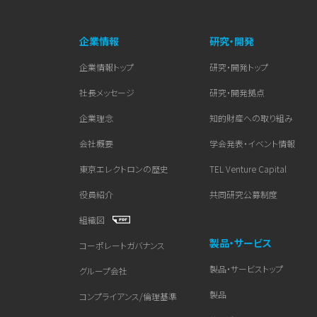
企業情報
研究・開発
企業情報トップ
研究・開発トップ
社長メッセージ
研究・開発拠点
企業理念
知的財産への取り組み
会社概要
学会発表・イベント情報
東京エレクトロンの歴史
TEL Venture Capital
役員紹介
共同研究公募制度
組織図
製品・サービス
コーポレートガバナンス
製品・サービストップ
グループ会社
製品
コンプライアンス/倫理基準