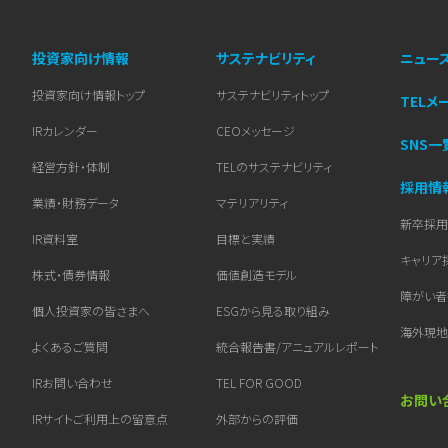
投資家向け情報
サステナビリティ
ニュー
投資家向け情報トップ
サステナビリティトップ
TELメ
IRカレンダー
CEOメッセージ
SNS一
経営方針・体制
TELのサステナビリティ
採用情
業績・財務データ
マテリアリティ
新卒採
IR資料室
目標と実績
キャリア
株式・債券情報
価値創造モデル
障がい
個人投資家の皆さまへ
ESGから見る取り組み​
海外現
よくあるご質問
統合報告書/アニュアルレポート
IRお問い合わせ
TEL FOR GOOD
お問い
IRサイトご利用上の留意点
外部からの評価