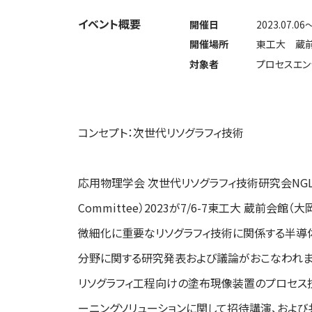
イベント概要
開催日
2023.07.06
開催場所
東工大 蔵前
対象者
プロセスエン
コンセプト：次世代リソグラフィ技術
応用物理学会 次世代リソグラフィ技術研究会NGL（Next Ge
Committee）2023が7/6-7東工大 蔵前会
微細化に重要なリソグラフィ技術に関係する半導
分野に関する研究発表および議論がおこなわれます
リソグラフィ工程向けの塗布現像装置のプロセス
ーニングソリューションに関して招待講演、およ