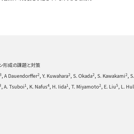
ーン形成の課題と対策
3
2
2
2
2
, A Dauendorffer
, Y. Kuwahara
, S. Okada
, S. Kawakami
, 
3
1
4
1
2
5
, A. Tsuboi
, K. Nafus
, H. Iida
, T. Miyamoto
, E. Liu
, L. Hul