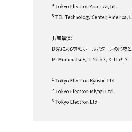
4
Tokyo Electron America, Inc.
5
TEL Technology Center, America, 
共著講演：
DSAによる微細ホールパターンの形成と
1
1
2
M. Muramatsu
, T. Nishi
, K. Ito
, Y.
1
Tokyo Electron Kyushu Ltd.
2
Tokyo Electron Miyagi Ltd.
3
Tokyo Electron Ltd.