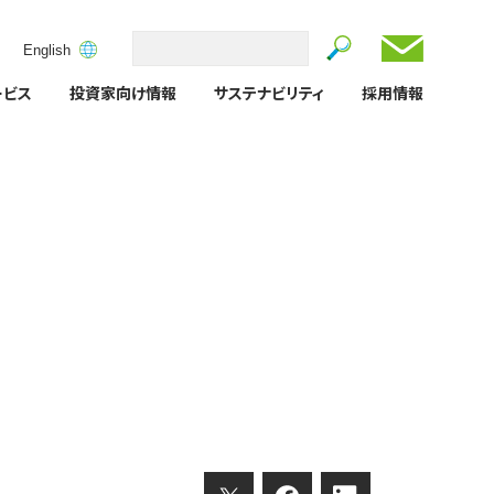
お問い合
Search
English
S
e
ービス
投資家向け情報
サステナビリティ
採用情報
a
r
c
h