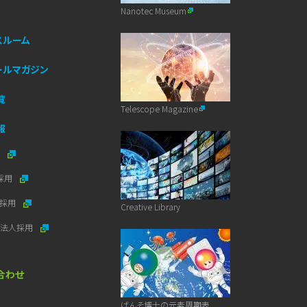
Nanotec Museum
スルーム
ールマガジン
覧
Telescope Magazine
報
用
採用
者採用
Creative Library
地法人採用
合わせ
げんそ博士の元素周期表