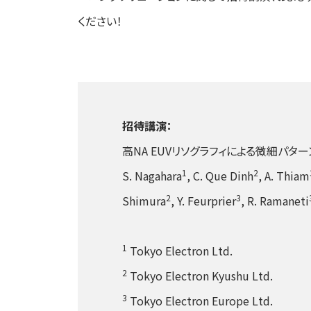
ください！
招待講演：
高NA EUVリソグラフィによる微細パタ
1
2
S. Nagahara
, C. Que Dinh
, A. Thiam
2
3
Shimura
, Y. Feurprier
, R. Ramaneti
1
Tokyo Electron Ltd.
2
Tokyo Electron Kyushu Ltd.
3
Tokyo Electron Europe Ltd.