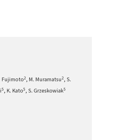
2
2
S. Fujimoto
, M. Muramatsu
, S.
5
5
5
i
, K. Kato
, S. Grzeskowiak