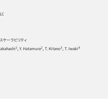
LLC
スケーラビリティ
2
2
3
4
 Takahashi
, Y. Hatamura
, T. Kitano
, T. Iwaki