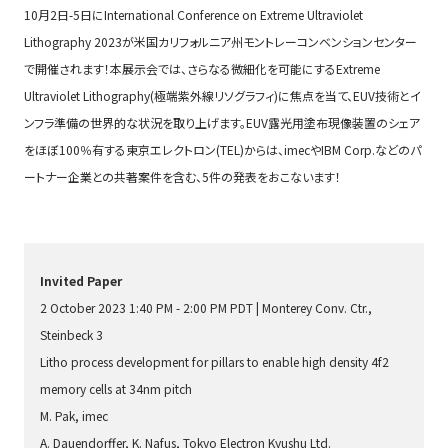
10月2日-5日にInternational Conference on Extreme Ultraviolet
Lithography 2023が米国カリフォルニア州モントレーコンベンションセンター
で開催されます！本展示会では、さらなる微細化を可能にするExtreme
Ultraviolet Lithography(極端紫外線リソグラフィ)に焦点を当て、EUV技術とイ
ンフラ準備の世界的な状況を取り上げます。EUV露光用塗布現像装置のシェア
をほぼ100％有する東京エレクトロン(TEL)からは、imecやIBM Corp.などのパ
ートナー企業との共著案件を含む、5件の発表をおこないます！
Invited Paper
2 October 2023 1:40 PM - 2:00 PM PDT | Monterey Conv. Ctr.,
Steinbeck 3
Litho process development for pillars to enable high density 4f2
memory cells at 34nm pitch
M. Pak, imec
A. Dauendorffer, K. Nafus, Tokyo Electron Kyushu Ltd.