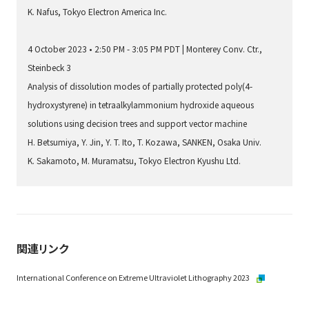
K. Nafus, Tokyo Electron America Inc.
4 October 2023 • 2:50 PM - 3:05 PM PDT | Monterey Conv. Ctr.,
Steinbeck 3
Analysis of dissolution modes of partially protected poly(4-
hydroxystyrene) in tetraalkylammonium hydroxide aqueous
solutions using decision trees and support vector machine
H. Betsumiya, Y. Jin, Y. T. Ito, T. Kozawa, SANKEN, Osaka Univ.
K. Sakamoto, M. Muramatsu, Tokyo Electron Kyushu Ltd.
関連リンク
International Conference on Extreme Ultraviolet Lithography 2023