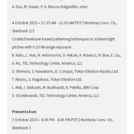
A. Das, M. Hasan, P. A. Rincon-Delgadillo, imec
4 October 2023 • 11:35 AM - 11:55 AM PDT | Monterey Conv. Ctr.,
Steinbeck 2/3
Coater/Developer-based patterning techniques to achieve tight
pitches with 0.33 NA single exposure
K. Kato, L. Huli, N. Antonovich, D. Hetzer, A. Krawicz, N. Bae, E. Liu,
A. Ko, TEL Technology Center, America, LLC
S. Shimura, S. Kawakami, D. Conque, Tokyo Electron Kyushu Ltd.
T. Kitano, S. Nagahara, Tokyo Electron Ltd.
L. Meli, I. Seshadri, M. Burkhardt, K. Petrillo, IBM Corp.
S. Grzeskowiak, TEL Technology Center, America, LLC
Presentation
2 October 2023 • 4:30 PM - 4:45 PM PDT | Monterey Conv. Ctr.,
Steinbeck 3