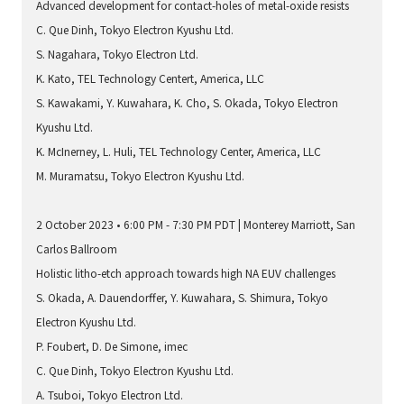
Advanced development for contact-holes of metal-oxide resists
C. Que Dinh, Tokyo Electron Kyushu Ltd.
S. Nagahara, Tokyo Electron Ltd.
K. Kato, TEL Technology Centert, America, LLC
S. Kawakami, Y. Kuwahara, K. Cho, S. Okada, Tokyo Electron
Kyushu Ltd.
K. McInerney, L. Huli, TEL Technology Center, America, LLC
M. Muramatsu, Tokyo Electron Kyushu Ltd.
2 October 2023 • 6:00 PM - 7:30 PM PDT | Monterey Marriott, San
Carlos Ballroom
Holistic litho-etch approach towards high NA EUV challenges
S. Okada, A. Dauendorffer, Y. Kuwahara, S. Shimura, Tokyo
Electron Kyushu Ltd.
P. Foubert, D. De Simone, imec
C. Que Dinh, Tokyo Electron Kyushu Ltd.
A. Tsuboi, Tokyo Electron Ltd.