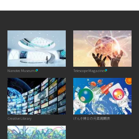
Nanotec Museum
Telescope Magazine
Creative Library
げんそ博士の元素周期表