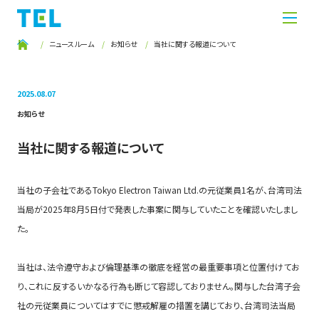
ニュースルーム
お知らせ
当社に関する報道について
2025.08.07
お知らせ
当社に関する報道について
当社の子会社であるTokyo Electron Taiwan Ltd.の元従業員1名が、台湾司法
当局が2025年8月5日付で発表した事案に関与していたことを確認いたしまし
た。
当社は、法令遵守および倫理基準の徹底を経営の最重要事項と位置付けてお
り、これに反するいかなる行為も断じて容認しておりません。関与した台湾子会
社の元従業員についてはすでに懲戒解雇の措置を講じており、台湾司法当局