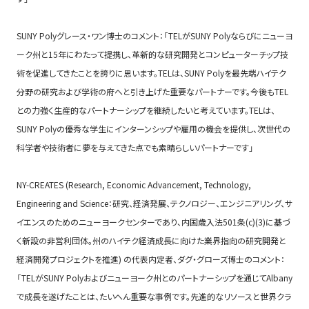
SUNY Polyグレース・ワン博士のコメント：「TELがSUNY Polyならびにニューヨ
ーク州と15年にわたって提携し、革新的な研究開発とコンピューターチップ技
術を促進してきたことを誇りに思います。TELは、SUNY Polyを最先端ハイテク
分野の研究および学術の府へと引き上げた重要なパートナーです。今後もTEL
との力強く生産的なパートナーシップを継続したいと考えています。TELは、
SUNY Polyの優秀な学生にインターンシップや雇用の機会を提供し、次世代の
科学者や技術者に夢を与えてきた点でも素晴らしいパートナーです」
NY-CREATES (Research, Economic Advancement, Technology,
Engineering and Science：研究、経済発展、テクノロジー、エンジニアリング、サ
イエンスのためのニューヨークセンターであり、内国歳入法501条(c)(3)に基づ
く新設の非営利団体。州のハイテク経済成長に向けた業界指向の研究開発と
経済開発プロジェクトを推進) の代表内定者、ダグ・グローズ博士のコメント：
「TELがSUNY Polyおよびニューヨーク州とのパートナーシップを通じてAlbany
で成長を遂げたことは、たいへん重要な事例です。先進的なリソースと世界クラ