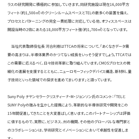
ラスの研究開発に積極的に参加していきます。同研究施設は現在16,000平方
フィート（約1,500㎡）のクリーンルームスペースとTELの数多くの装置を備え、
プロセスとパターニングの完全一貫処理に対応している他、オフィススペースは
開設当時の2倍にあたる18,000平方フィート強（約1,700㎡）となっています。
当社代表取締役社長 河合利樹はTTCAの将来について、「あくなきデータ需
要の高まりは、半導体業界のかつてない成長をいっそう促すでしょう。TTCAでは
この需要に応えるべく、日々技術革新に取り組んでいます。CMOSプロセスの微
細化の進展を支援するとともに、ニューロモーフィックデバイス構造、新材料、量
子技術といった領域での探求を進めてまいります」と語っています。
Suny Poly チヤンセラークリスティーナ・M・ジョンソン氏のコメント：「TELと
SUNY Polyの強みを生かした提携により、革新的な半導体研究や開発をこの
15年間促進してきたことを大変喜ばしく思います。このパートナーシップは評価
に値するもので、実際に、ビジネス、州の機関、その他のグローバルな専門家と
のコラボレーションは、学術研究とイノベーションにおいて卓越性を促進しま
す」