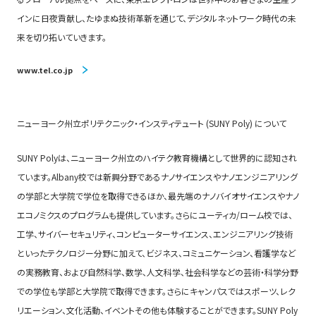
インに日夜貢献し、たゆまぬ技術革新を通じて、デジタルネットワーク時代の未
来を切り拓いていきます。
www.tel.co.jp
ニューヨーク州立ポリテクニック・インスティテュート (SUNY Poly) について
SUNY Polyは、ニューヨーク州立のハイテク教育機構として世界的に認知され
ています。Albany校では新興分野であるナノサイエンスやナノエンジニアリング
の学部と大学院で学位を取得できるほか、最先端のナノバイオサイエンスやナノ
エコノミクスのプログラムも提供しています。さらにユーティカ/ローム校では、
工学、サイバーセキュリティ、コンピューターサイエンス、エンジニアリング技術
といったテクノロジー分野に加えて、ビジネス、コミュニケーション、看護学など
の実務教育、および自然科学、数学、人文科学、社会科学などの芸術・科学分野
での学位も学部と大学院で取得できます。さらにキャンパスではスポーツ、レク
リエーション、文化活動、イベントその他も体験することができます。SUNY Poly