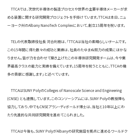
TTCAでは、次世代半導体の製造プロセスや世界の主要半導体メーカーが求
める装置に関する研究開発プロジェクトを手掛けています。TTCAは本日、ニュ
ーヨーク州のAlbany NanoTech Complexにおいて、創立15周年を祝います。
TELの代表取締役社長 河合利樹は、「TTCAは当社の素晴らしいチームです。
この15年間に得た数々の成功と業績は、社員のたゆまぬ努力の成果にほかな
りません。皆が力を合わせて築き上げたこの半導体研究開発チームは、今や業
界最高クラスの能力と実績を備えています。15周年を祝うとともに、TTCAの幾
多の貢献に感謝します」と述べています。
TTCAはSUNY PolyのColleges of Nanoscale Science and Engineering
(CNSE) とも連携しています。このコンソーシアムには、SUNY Polyの教授陣も
協力しており、中でもCNSEアラン・ディボールド博士は、当社と10年以上にわ
たり先進的な共同研究開発を進めてこられました。
TTCAは今後も、SUNY PolyがAlbanyの研究施設を拠点に進めるワールドク