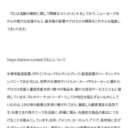
TELは活動の継続に関して明確なコミットメントをしており、ニューヨーク州
からの強力な支援のもと、最先端の装置やプロセスの開発をこれからも推進し
てまいります。
Tokyo Electron Limited (TEL) について
半導体製造装置、FPD (フラットパネルディスプレイ) 製造装置のリーディングカ
ンパニーであるTELは、世界の半導体デバイスメーカー・FPDメーカーに優れた
プロセス性能と量産性能を持つ数々の製品を、確かな技術サービスとともに提
供しています。TELのマーケットリーダーとしての地位を揺るぎないものにして
いるのは、1963年の創業以来受け継がれてきた、徹底した顧客満足の追及で
す。お客さまの真のニーズを迅速に、的確に掴み、先進的な製品の創出につな
げることを強みとしています。日本、アメリカ、ヨーロッパ、アジア、各地域に広が
るグローバル拠点をベースに、東京エレクトロンは世界中のお客さまの生産ラ