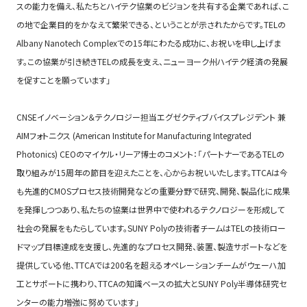
スの能力を備え、私たちとハイテク協業のビジョンを共有する企業であれば、こ
の地で企業目的をかなえて繁栄できる、ということが示されたからです。TELの
Albany Nanotech Complexでの15年にわたる成功に、お祝いを申し上げま
す。この協業が引き続きTELの成長を支え、ニューヨーク州ハイテク経済の発展
を促すことを願っています」
CNSEイノベーション＆テクノロジー担当エグゼクティブバイスプレジデント 兼
AIMフォトニクス (American Institute for Manufacturing Integrated
Photonics) CEOのマイケル・リーア博士のコメント：「パートナーであるTELの
取り組みが15周年の節目を迎えたことを、心からお祝いいたします。TTCAは今
も先進的CMOSプロセス技術開発などの重要分野で研究、開発、製品化に成果
を発揮しつつあり、私たちの協業は世界中で使われるテクノロジーを形成して
社会の発展をもたらしています。SUNY Polyの技術者チームはTELの技術ロー
ドマップ目標達成を支援し、先進的なプロセス開発、装置、製造サポートなどを
提供している他、TTCAでは200名を超えるオペレーションチームがウェーハ加
工とサポートに携わり、TTCAの知識ベースの拡大とSUNY Poly半導体研究セ
ンターの能力増強に努めています」