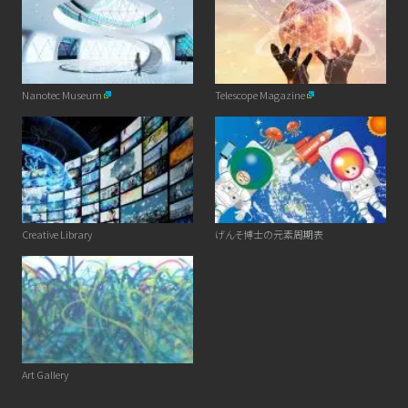
Nanotec Museum
Telescope Magazine
Creative Library
げんそ博士の元素周期表
Art Gallery