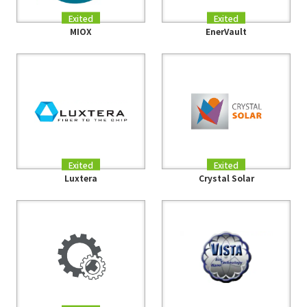
Exited
Exited
MIOX
EnerVault
Exited
Exited
Luxtera
Crystal Solar