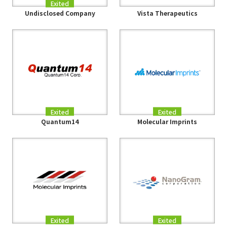
Exited
Undisclosed Company
Vista Therapeutics
Exited
Exited
Quantum14
Molecular Imprints
Exited
Exited