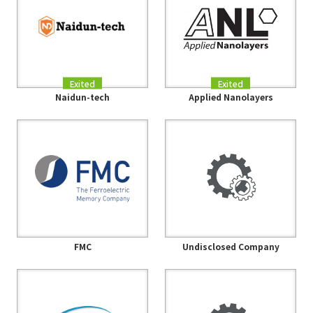
Exited
Exited
Naidun-tech
Applied Nanolayers
FMC
Undisclosed Company