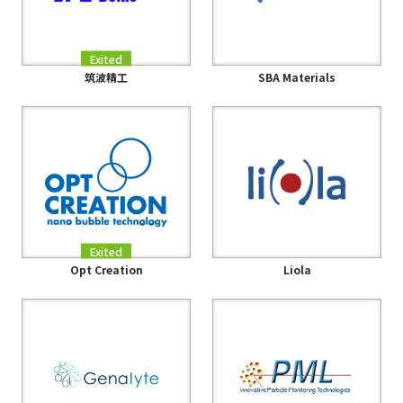
Exited
筑波精工
SBA Materials
Exited
Opt Creation
Liola