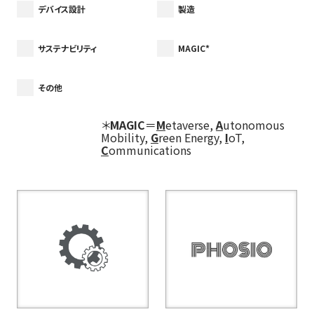
デバイス設計
製造
サステナビリティ
MAGIC*
その他
＊
MAGIC
＝
M
etaverse,
A
utonomous
Mobility,
G
reen Energy,
I
oT,
C
ommunications