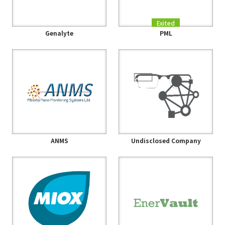
Exited
Genalyte
PML
ANMS
Undisclosed Company