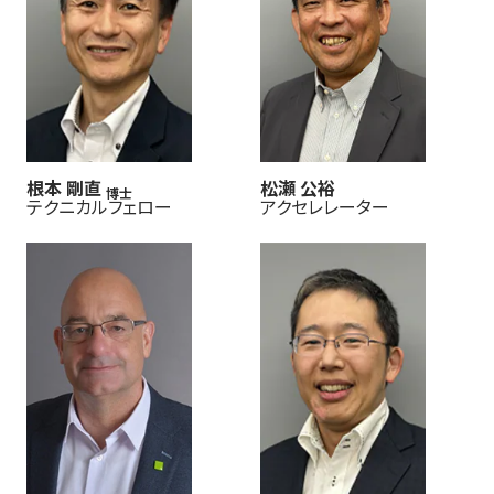
根本 剛直
松瀬 公裕
博士
テクニカルフェロー
アクセレレーター