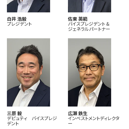
白井 浩毅
佐東 英範
プレジデント
バイスプレジデント &
ジェネラルパートナー
三原 毅
広瀬 鉄生
デピュティ バイスプレジ
インベストメントディレクタ
デント
ー