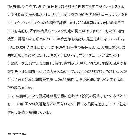
権・労働、安全衛生、環境、倫理およびそれらに関係するマネジメントシステム
に関する設問から構成され、リスクに対する取り組み状況を「ローリスク／ミド
ルリスク／ハイリスク」の３段階で評価します。2024年度は国内外の8拠点で
SAQを実施し、評価の結果ハイリスク判定の拠点はありませんでしたが、遵守
状況に課題のある項目については改善策を検討し、是正をおこなっています。
また、お取引先さまにおいては、RBA監査基準の要件に加え、人権に関する設
問を追加して策定した「TEL サステナビリティサプライチェーンアセスメント
（TSSA）」を2013年より展開し、毎年、資材系、人材系、物流系、施設管理系のお
取引先さまに調査へのご協力をお願いしています。2023年度は、704社のお取
引先さまを対象に調査を実施し、2024年度は、その結果に基づく是正活動に
取り組みました。
2025年度は、RBA行動規範の最新版に合わせて設問の見直しをおこなうとと
もに、人権、国や事業活動などの固有リスクに関する設問を追加して、714社を
対象に調査を展開しています。