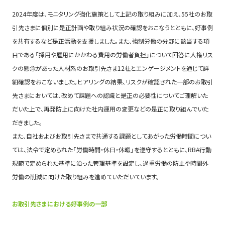
2024年度は、モニタリング強化施策として上記の取り組みに加え、55社のお取
引先さまに個別に是正計画や取り組み状況の確認をおこなうとともに、好事例
を共有するなど是正活動を支援しました。また、強制労働の分野に該当する項
目である「採用や雇用にかかわる費用の労働者負担」について回答に人権リス
クの懸念があった人材系のお取引先さま12社とエンゲージメントを通じて詳
細確認をおこないました。ヒアリングの結果、リスクが確認された一部のお取引
先さまにおいては、改めて課題への認識と是正の必要性についてご理解いた
だいた上で、再発防止に向けた社内運用の変更などの是正に取り組んでいた
だきました。
また、自社およびお取引先さまで共通する課題としてあがった労働時間につい
ては、法令で定められた「労働時間・休日・休暇」を遵守するとともに、RBA行動
規範で定められた基準に沿った管理基準を設定し、過重労働の防止や時間外
労働の削減に向けた取り組みを進めていただいています。
お取引先さまにおける好事例の一部