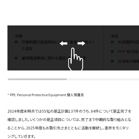
労働
安全
労働時間が超過傾向にある対象者へ警告メー
外部講師を招
ル送信
PPE*総点
雇用関連費用に関する規程・運用の変更
日没後の避
PPE: Personal Protective Equipment 個人保護具
2024年度末時点では55社の是正計画137件のうち、64件について是正完了を
確認しました。いくつかの是正項目については、完了まで中期的な取り組みとな
ることから、2025年度もお取引先さまとともに活動を継続し、進捗をモニタリ
ングしていきます。