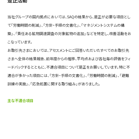
是正活動
当社グループの国内拠点においては、SAQの結果から、是正が必要な項目とし
て「労働時間の削減」、「方針・手順の文書化」、「マネジメントシステムの構
築」、「責任ある鉱物調達調査の対象鉱物の追加」などを特定し、改善活動をお
こなっています。
お取引先さまにおいては、アセスメントにご回答いただいたすべてのお取引先
さまへ全体の結果報告、前年度からの推移、平均点および各社毎の評価をフィ
ードバックするとともに、不適合項目について是正をお願いしています。特に不
適合が多かった項目には、「方針・手順の文書化」、「労働時間の削減」、「避難
訓練の実施」、「応急処置に関する取り組み」がありました。
主な不適合項目