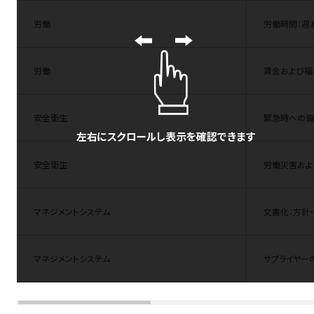
労働
労働時間：週
労働
賃金および福
安全衛生
緊急時への備
安全衛生
労働災害およ
マネジメントシステム
文書化：方針
マネジメントシステム
サプライヤー