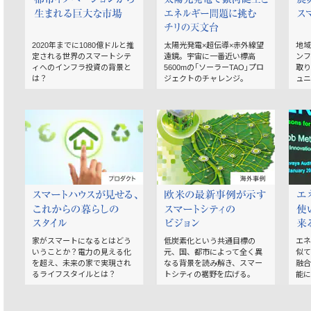
2020年までに1080億ドルと推
太陽光発電×超伝導×赤外線望
地域
定される世界のスマートシテ
遠鏡。宇宙に一番近い標高
ンフ
ィへのインフラ投資の背景と
5600mの「ソーラーTAO」プロ
取り
は？
ジェクトのチャレンジ。
ュニ
家がスマートになるとはどう
低炭素化という共通目標の
エネ
いうことか？電力の見える化
元、国、都市によって全く異
似て
を超え、未来の家で実現され
なる背景を読み解き、スマー
融合
るライフスタイルとは？
トシティの裾野を広げる。
能に