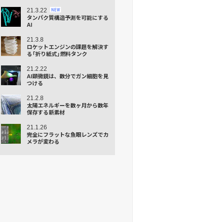
21.3.22
タンパク質構造予測を可能にする
AI
21.3.8
ロケットエンジンの課題を解決す
る「折り紙式」燃料タンク
21.2.22
AI顕微鏡は、数分でガン細胞を見
つける
21.2.8
太陽エネルギーを数ヶ月から数年
保存する新素材
21.1.26
完全にフラットな⿂眼レンズでカ
メラが変わる