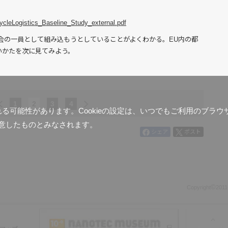
CycleLogistics_Baseline_Study_external.pdf
会の一員として組み込もうとしていることがよくわかる。EU内の都
いかたを次に見てみよう。
1
2
3
4
含まれる可能性があります。Cookieの設定は、いつでもご利用のブ
意したものとみなされます。
シェア
ポスト
©
Copyright
2011