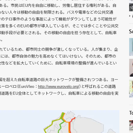
である。市民はEU内を自由に移動し、労働し居住する権利がある。自
わない人々は移動の自由を制限される。バスや電車などの公共交通
でのテロ事件のような事故によって機能がダウンしてしまう可能性が
政策を多くのEUの都市が導入しているが、そこでは歩くことや公共交
移動手段が必要とされる。その移動の自由を担う存在として、自転車
る。
されているため、都市同士の競争が激しくなっている。人が集まり、企
めには、都市自体の魅力を高めなくてはいけない。そのため、都市の
全性などを拡大していくために、自転車環境の整備が進んでいるとい
は国を超えた自転車道路の巨大ネットワークが整備されつつある。ヨー
ベロ（EuroVleo：
http://www.eurovelo.org/
）と呼ばれるこの道路
用道路をEU全体としてネットワークし、自転車による移動の自由を実