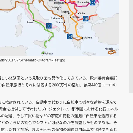
oads/2011/07/Schematic-Diagram-Test.jpg
新しい経済圏という見取り図も具体化してきている。欧州委員会委託
件の自転車旅行とそれに付随する2000万件の宿泊、結果440億ユーロの
的に検討されている。自動車の代わりに自転車で様々な荷物を運んで
が資金を提供して行われたプロジェクトで、都市圏における化石エネル
Bの配送、そして買い物などの家庭の荷物の運搬に自転車を活用する
にどのくらいの割合でシフトが可能なのかを調査したものである。そ
慮した数字だが、およそ50％の荷物の輸送は自転車で代替できると