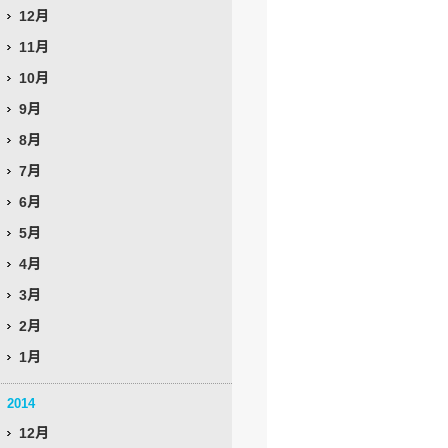
12月
11月
10月
9月
8月
7月
6月
5月
4月
3月
2月
1月
2014
12月