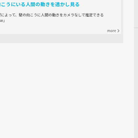
向こうにいる人間の動きを透かし見る
習によって、壁の向こうに人間の動きをカメラなしで推定できる
se」