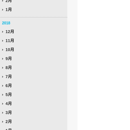
2月
1月
2018
12月
11月
10月
9月
8月
7月
6月
5月
4月
3月
2月