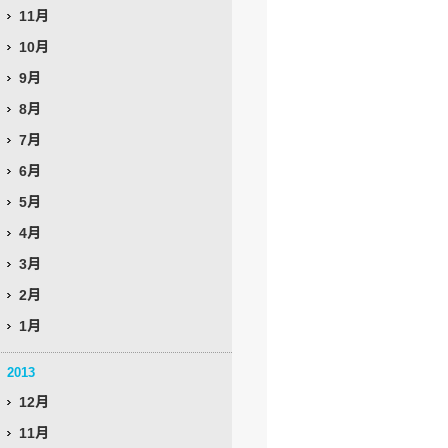
11月
10月
9月
8月
7月
6月
5月
4月
3月
2月
1月
2013
12月
11月