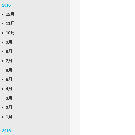
2016
12月
11月
10月
9月
8月
7月
6月
5月
4月
3月
2月
1月
2015