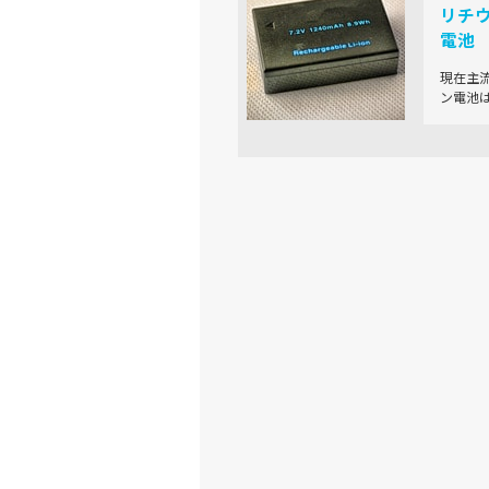
リチ
電池
現在主
ン電池