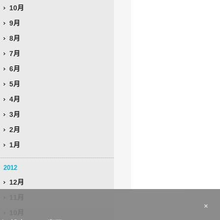
10月
9月
8月
7月
6月
5月
4月
3月
2月
1月
2012
12月
11月
×
10月