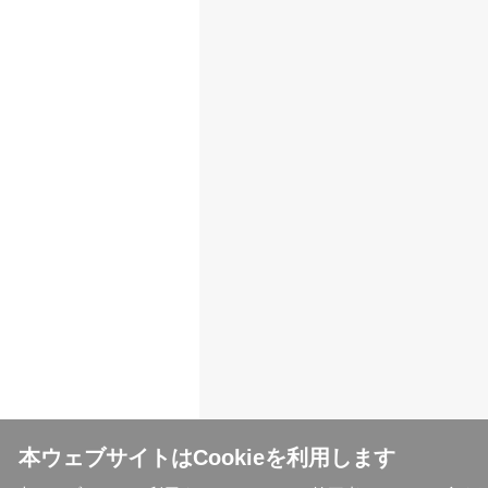
本ウェブサイトはCookieを利用します