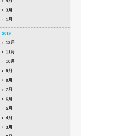
4月
3月
1月
2019
12月
11月
10月
9月
8月
7月
6月
5月
4月
3月