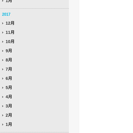
1月
2017
12月
11月
10月
9月
8月
7月
6月
5月
4月
3月
2月
1月