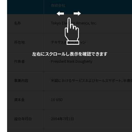
存続会社
名称
Tokyo Electron America, Inc.
所在地
テキサス州オースティン
代表者
President
Mark Dougherty
事業内容
米国におけるサービスおよびセールスサポート、半導
資本金
10 USD
設立年月日
2004
年
7
月
1
日