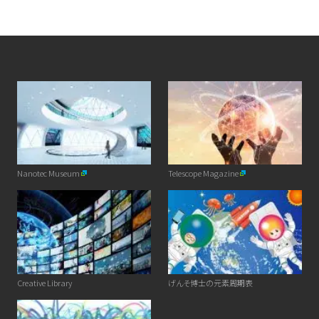
Nanotec Museum
Telescope Magazine
Creative Library
げんそ博士の元素周期表