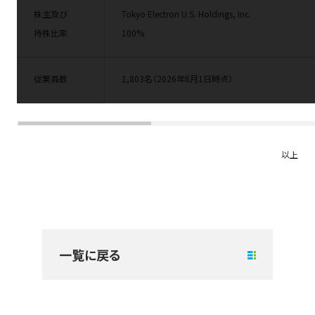
株主及び
Tokyo Electron U.S. Holdings, Inc.
100%
持株比率
従業員数
1,803
名
（
2026
年
6
月
1
日時点）
以上
一覧に戻る