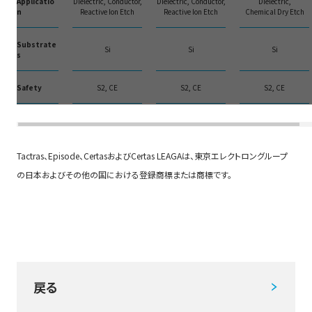
Applicatio
Dielectric, Conductor,
Dielectric, Conductor,
Dielectric,
n
Reactive Ion Etch
Reactive Ion Etch
Chemical Dry Etch
Substrate
Si
Si
Si
s
Safety
S2, CE
S2, CE
S2, CE
Tactras、Episode、CertasおよびCertas LEAGAは、東京エレクトロングループ
の日本およびその他の国における登録商標または商標です。
戻る