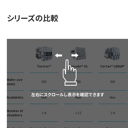
対応すべく、Tactras™はエッチングの用途に応じ、高アスペクト比エッチング、マ
スク＆絶縁膜エッチング、BEOL 絶縁膜エッチング向けに、それぞれカスタマイ
シリーズの比較
ズされた仕様を提供します。また、ベース設計を共有しているため、改造により
用途を切り替えることが可能なフレキシビリティを持つことが特徴のひとつで
す。さらに、デバイス構造がより複雑に多工程化しているなかにおいても歩留ま
り向上は必要不可欠となっており、Tactras™に搭載可能なエッチングチャンバ
ーはプロファイル形成時のウェーハ面内均一性確保、ウェーハ間バラツキ抑
制、高選択比などを実現すべく、アプリケーションが求めるエッチング要求と高
エッチングレートの両立を実現しながら高い生産性を確保するための最適な設
Tactras™
Episode™ UL
Certas™ LEAGA™
計技術を盛り込んでいます。Tactras™には各アプリケーションに対応可能な最
大6つのエッチングチャンバーの搭載が可能で、装置間・チャンバー間の機差を
Wafer size
300
300
300
(mm)
極小化するロバスト設計、パーティクル低減技術、ユニット検査組立の採用、自
動化による省人化など、生産技術ノウハウを集結した装置運用の提供によりお
Availability
New
New
New
客さまの生産性向上に貢献しています。
Number of
1-6
1-12
1-6
chambers