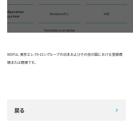
Operation
Windows+PLC
VME
system
*Available as an option
WDFは、東京エレクトロングループの日本およびその他の国における登録商
標または商標です。
戻る