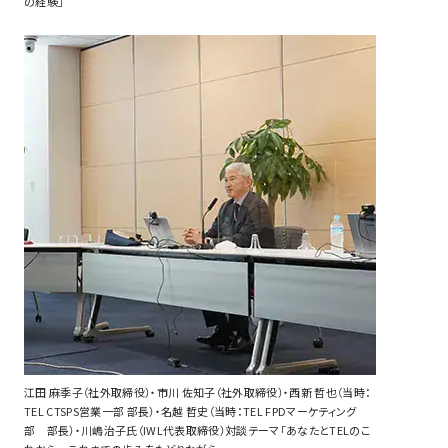
の経験」
江田 麻季子（社外取締役）・市川 佐知子（社外取締役）・西新 哲也（当時：
TEL CTSPS営業一部 部長）・名越 哲史（当時：TEL FPDマーケティング
部 部長）・川嶋治子氏（IWL代表取締役）対談テーマ「あなたとTELのこ