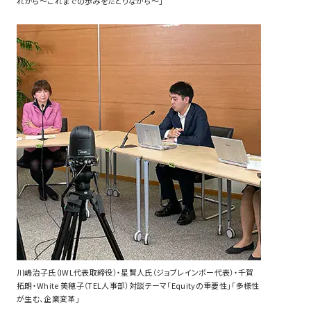
れから～これまでの歩みをたどりながら～」
川嶋治子氏（IWL代表取締役）・星賢人氏（ジョブレインボー代表）・千賀
拓朗・White 美穂子（TEL人事部）対談テーマ「Equityの重要性」「多様性
が生む、企業変革」