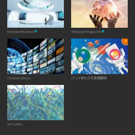
Nanotec Museum
Telescope Magazine
Creative Library
げんそ博士の元素周期表
Art Gallery