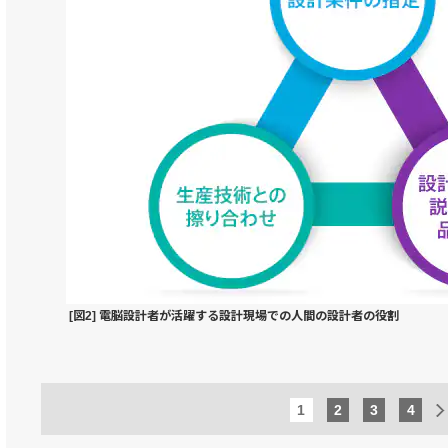
[図2] 電脳設計者が活躍する設計現場での人間の設計者の役割
1
2
3
4