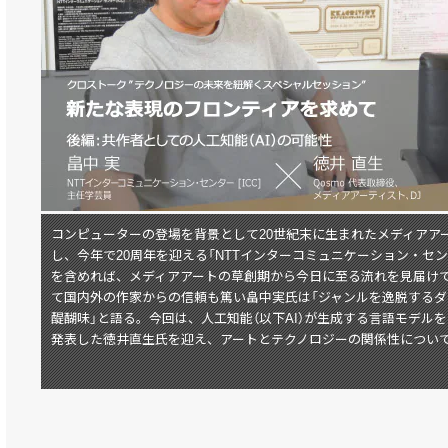
コンピューターの登場を背景として20世紀末に生まれたメディアアー
し、今年で20周年を迎える「NTTインターコミュニケーション・センタ
を含めれば、メディアアートの草創期から今日に至る流れを見届けて
て国内外の作家からの信頼も篤い畠中実氏は「ジャンルを逸脱する
醍醐味」と語る。今回は、人工知能（以下AI）が生成する言語モデルを
発表した徳井直生氏を迎え、アートとテクノロジーの関係性につい