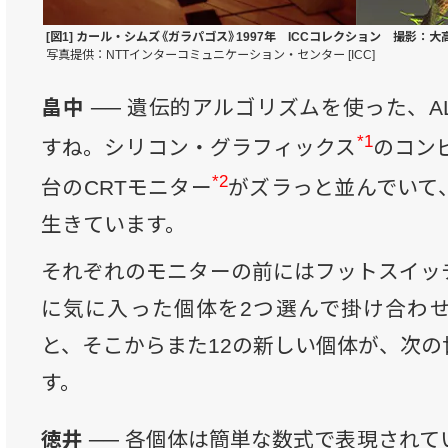
[図1] カール・シムズ《ガラパゴス》1997年 ICCコレクション 撮影：大
写真提供：NTTインターコミュニケーション・センター [ICC]
畠中 ──
遺伝的アルゴリズムを使った、ALi
*1
すね。シリコン・グラフィックス
のコン
*2
台のCRTモニター
がズラっと並んでいて、
生きています。
それぞれのモニターの前にはフットスイッ
に気に入った個体を2つ選んで掛け合わ
と、そこからまた12の新しい個体が、次の
す。
徳井 ──
各個体は簡単な数式で表現されて