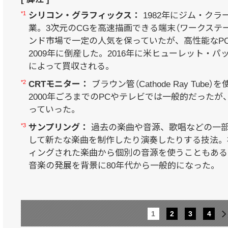
*1
シリコン・グラフィックス：
1982年にジム・ク
業。3次元のCGを高速描画できる端末（ワークステ
ンド市場で一定の人気を保っていたが、高性能なP
2009年に倒産した。2016年に米ヒューレット・
によって買収される。
*2
CRTモニター：
ブラウン管（Cathode Ray Tub
2000年ごろまでのPCやテレビでは一般的だった
っていった。
*3
サンプリング：
過去の楽曲や音源、歌唱などの一
して新たな楽曲を制作したり演奏したりする技法。
ィングされた楽曲から個別の音源を使うこともある
音楽の発展を背景に80年代から一般的になった。
1
2
3
4