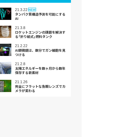
21.3.22
タンパク質構造予測を可能にする
AI
21.3.8
ロケットエンジンの課題を解決す
る「折り紙式」燃料タンク
21.2.22
AI顕微鏡は、数分でガン細胞を見
つける
21.2.8
太陽エネルギーを数ヶ月から数年
保存する新素材
21.1.26
完全にフラットな⿂眼レンズでカ
メラが変わる