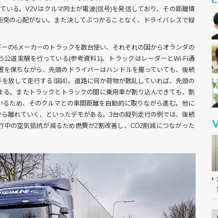
ばれている。V2Vはクルマ同士が電波(信号)を発信しており、その距離情
衝突の心配がない。また決してぶつかることなく、ドライバレスで縦
。
ギーの6メーカーのトラックを数台使い、それぞれの国からオランダの
公道実験を行っている(参考資料1)。トラックはレーダーとWi-Fi通
位置を保ちながら、先頭のドライバーはハンドルを握っていても、後続
を放して走行する（図4）。道路に何か荷物が散乱していれば、先頭の
まる。またトラックとトラックの間に乗用車が割り込んできても、割
いるため、そのクルマとの車間距離を自動的に取りながら進む。他に
から離れていく、といったデモがある。3台の縦列走行の例では、後続
行中の空気抵抗が減るため燃費が2割改善し、CO2削減につながった