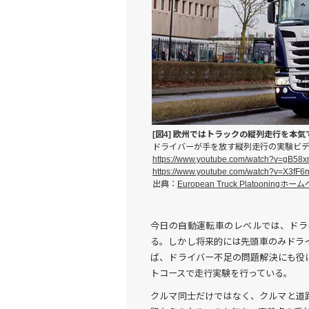
[図4] 欧州ではトラックの縦列走行を本
ドライバーが手を放す縦列走行の実験ビデ
https://www.youtube.com/watch?v=gB58
https://www.youtube.com/watch?v=X3fF
出典：
European Truck Platooningホ
今日の自動運転車のレベルでは、ドラ
る。しかし将来的には先頭車のみドラ
ば、ドライバー不足の問題解決にも役
トコースで走行実験を行っている。
クルマ同士だけではなく、クルマと道路