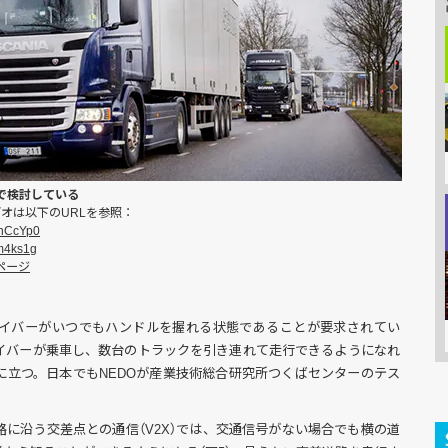
気で検討している
オは以下のURLを参照：
xnCcYp0
6m4ks1g
ームページ
イバーがいつでもハンドルを握れる状態であることが要求されてい
イバーが乗車し、数台のトラックを引き連れて走行できるようになれ
に立つ。日本でもNEDOが産業技術総合研究所つくばセンターのテス
に沿う交差点との通信（V2X）では、交通信号がない場合でも横の道