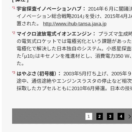
*1
宇宙探査イノベーションハブ：
2014年６月に閣
イノベーション総合戦略2014」を受け、2015年4月
置された。
http://www.ihub-tansa.jaxa.jp
*2
マイクロ波放電式イオンエンジン：
プラズマ生成
の電気式ロケットでは電極劣化という課題があった
電極化で解決した日本独自のシステム。小惑星探査機
た「μ10」はキセノンを推進材とし、消費電力350 
た。
*3
はやぶさ（初号機）：
2003年5月打ち上げ、2005
途中、通信途絶やエンジンスラスタの停止など相次
採取したカプセルともに2010年6月帰還。日本の
1
2
3
4