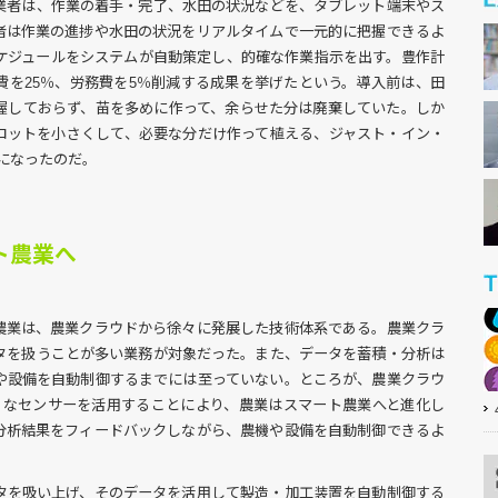
業者は、作業の着手・完了、水田の状況などを、タブレット端末やス
者は作業の進捗や水田の状況をリアルタイムで一元的に把握できるよ
ケジュールをシステムが自動策定し、的確な作業指示を出す。豊作計
費を25％、労務費を5％削減する成果を挙げたという。導入前は、田
握しておらず、苗を多めに作って、余らせた分は廃棄していた。しか
ロットを小さくして、必要な分だけ作って植える、ジャスト・イン・
うになったのだ。
ト農業へ
農業は、農業クラウドから徐々に発展した技術体系である。農業クラ
タを扱うことが多い業務が対象だった。また、データを蓄積・分析は
や設備を自動制御するまでには至っていない。ところが、農業クラウ
ざまなセンサーを活用することにより、農業はスマート農業へと進化し
分析結果をフィードバックしながら、農機や設備を自動制御できるよ
タを吸い上げ、そのデータを活用して製造・加工装置を自動制御する