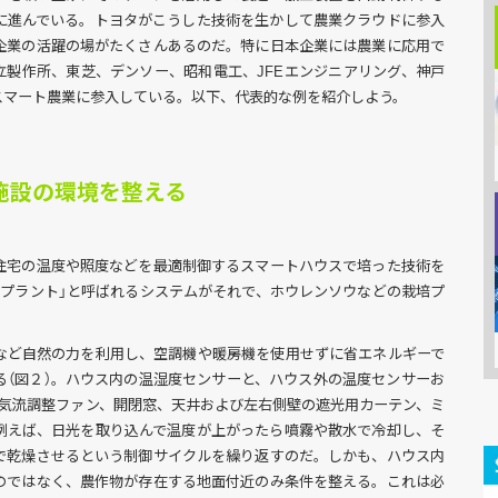
に進んでいる。トヨタがこうした技術を生かして農業クラウドに参入
企業の活躍の場がたくさんあるのだ。特に日本企業には農業に応用で
立製作所、東芝、デンソー、昭和電工、JFEエンジニアリング、神戸
スマート農業に参入している。以下、代表的な例を紹介しよう。
施設の環境を整える
住宅の温度や照度などを最適制御するスマートハウスで培った技術を
業プラント」と呼ばれるシステムがそれで、ホウレンソウなどの栽培プ
など自然の力を利用し、空調機や暖房機を使用せずに省エネルギーで
る（図２）。ハウス内の温湿度センサーと、ハウス外の温度センサーお
の気流調整ファン、開閉窓、天井および左右側壁の遮光用カーテン、ミ
例えば、日光を取り込んで温度が上がったら噴霧や散水で冷却し、そ
で乾燥させるという制御サイクルを繰り返すのだ。しかも、ハウス内
のではなく、農作物が存在する地面付近のみ条件を整える。これは必