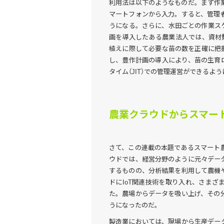
利用法は以下のようなものだ。まず作
マートフォンから入力。すると、管理
うになる。さらに、水田ごとの作業ス
画を導入したある農業法人では、資材
植えに際して必要な苗の数を正確に把
し、豊作計画の導入により、苗の生育
タイム（JIT）での管理運営ができるよ
農業クラウドからスマー
さて、この連載の本題であるスマート
ウドでは、経営分野のように元々デー
するものの、分析結果を利用して農機
ドにIoT関連技術を取り入れ、さま
た。農場からデータを吸い上げ、その
うになったのだ。
製造業においては、現場から生産デー