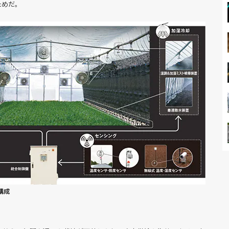
ためだ。
構成