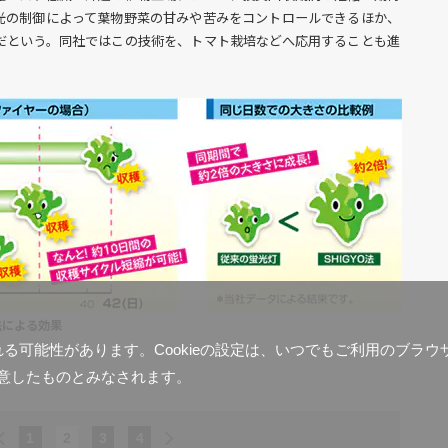
光の制御によって葉物野菜の甘みや苦みをコントロールできるほか、
だという。同社ではこの技術を、トマト栽培などへ応用することも進
法による効果
含まれる可能性があります。Cookieの設定は、いつでもご利用のブ
意したものとみなされます。
1
2
3
4