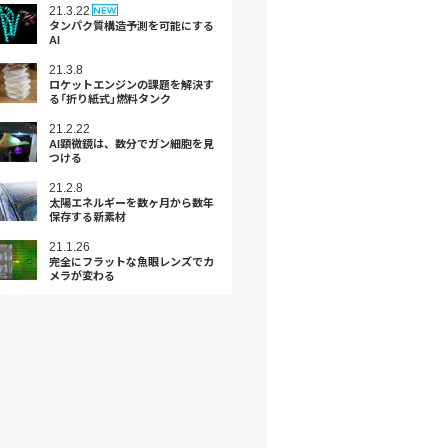
21.3.22
タンパク質構造予測を可能にする
AI
21.3.8
ロケットエンジンの課題を解決す
る「折り紙式」燃料タンク
21.2.22
AI顕微鏡は、数分でガン細胞を見
つける
21.2.8
太陽エネルギーを数ヶ月から数年
保存する新素材
21.1.26
完全にフラットな⿂眼レンズでカ
メラが変わる