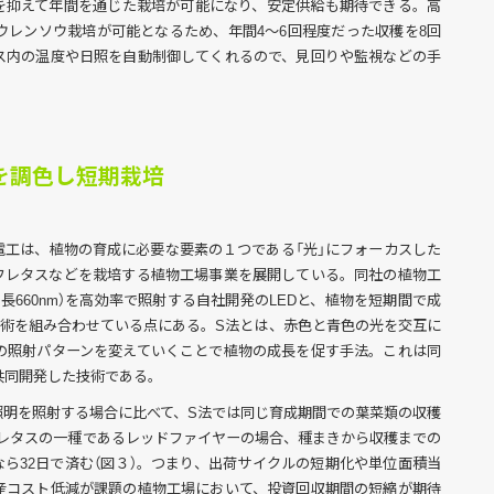
を抑えて年間を通じた栽培が可能になり、安定供給も期待できる。高
ウレンソウ栽培が可能となるため、年間4～6回程度だった収穫を8回
ス内の温度や日照を自動制御してくれるので、見回りや監視などの手
を調色し短期栽培
電工は、植物の育成に必要な要素の１つである「光」にフォーカスした
ーフレタスなどを栽培する植物工場事業を展開している。同社の植物工
長660nm）を高効率で照射する自社開発のLEDと、植物を短期間で成
栽培技術を組み合わせている点にある。S法とは、赤色と青色の光を交互に
の照射パターンを変えていくことで植物の成長を促す手法。これは同
共同開発した技術である。
照明を照射する場合に比べて、S法では同じ育成期間での葉菜類の収穫
フレタスの一種であるレッドファイヤーの場合、種まきから収穫までの
なら32日で済む（図３）。つまり、出荷サイクルの短期化や単位面積当
産コスト低減が課題の植物工場において、投資回収期間の短縮が期待