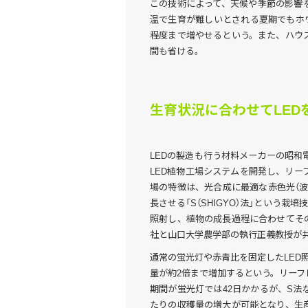
この技術によって、天候や季節の影響
温で生育が難しいとされる夏期でもホ
程度まで増やせるという。また、ハウ
間も省ける。
生育状況に合わせてLED
LEDの製造も行う材料メーカーの昭和
LED植物工場システムを開発し、リ
場の特徴は、光合成に最適な赤色光（波
長させる「S（SHIGYO）法」という
照射し、植物の成長過程に合わせてそ
社と山口大学農学部の執行正義教授が
通常の蛍光灯や赤青比を固定したLED
量が約2倍まで増加するという。リー
期間が蛍光灯では42日かかるが、S法
たりの収穫量の増大が可能となり、生