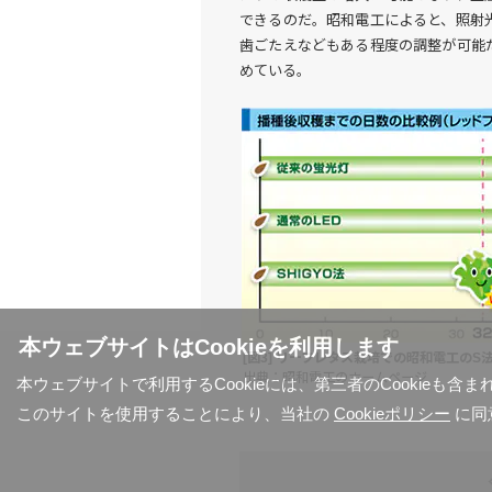
できるのだ。昭和電工によると、照射
歯ごたえなどもある程度の調整が可能
めている。
本ウェブサイトはCookieを利用します
[図3] リーフレタス栽培での昭和電工のS
出典：昭和電工のホームページ
本ウェブサイトで利用するCookieには、第三者のCookieも
このサイトを使用することにより、当社の
Cookieポリシー
に同