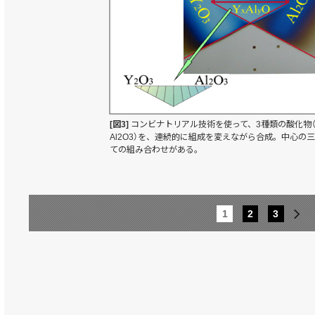
[図3]
コンビナトリアル技術を使って、3種類の酸化物（Y2
Al2O3）を、連続的に組成を変えながら合成。中心の
ての組み合わせがある。
1
2
3