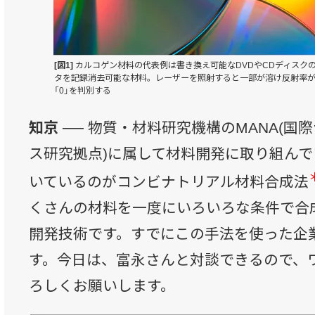
[図1]
カルコゲン材料の代表例は書き換え可能なDVDやCDディスク
タを記録消去可能な材料。レーザーを照射すると一部が溶け反射率が
「0」を判別する
知京 ──
物質・材料研究機構のMANA(国
ス研究拠点)に属して材料開発に取り組ん
いているのがコンビナトリアル材料合成法
くさんの材料を一度にいろいろな条件で合
開発技術です。すでにこの手法を使った企
す。今日は、富永さんと対談できるので、
ろしくお願いします。