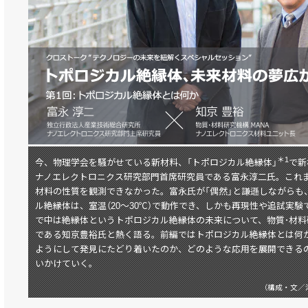
＊1
今、物理学会を騒がせている新材料、「トポロジカル絶縁体」
で新
ナノエレクトロニクス研究部門首席研究員である富永淳二氏。これ
材料の性質を観測できなかった。富永氏が「偶然」と謙遜しながらも
ル絶縁体は、室温（20〜30℃）で動作でき、しかも再現性や追試実
で中は絶縁体というトポロジカル絶縁体の未来について、物質･材
である知京豊裕氏と熱く語る。前編ではトポロジカル絶縁体とは何
ようにして発見にたどり着いたのか、どのような応用を展開できる
いかけていく。
（構成・文／