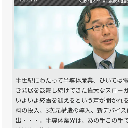
2015.02.27
佐藤 信太郎
（富士通研究所 基盤
半世紀にわたって半導体産業、ひいては
き発展を鼓舞し続けてきた偉大なスローガ
いよいよ終焉を迎えるという声が聞かれ
料の投入、3次元構造の導入、新デバイス
出・・・。半導体業界は、あの手この手