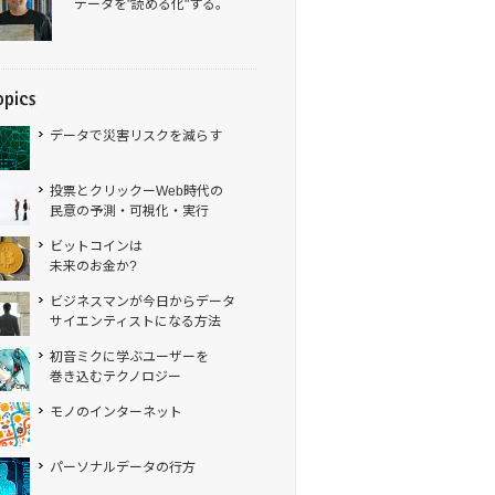
データを"読める化"する。
データで災害リスクを減らす
投票とクリックーWeb時代の
民意の予測・可視化・実行
ビットコインは
未来のお金か?
ビジネスマンが今日からデータ
サイエンティストになる方法
初音ミクに学ぶユーザーを
巻き込むテクノロジー
モノのインターネット
パーソナルデータの行方