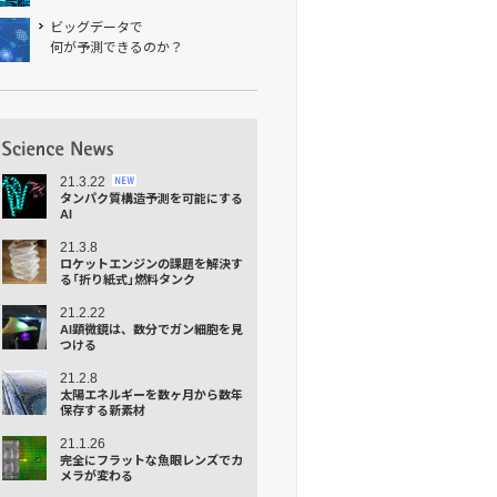
ビッグデータで
何が予測できるのか？
21.3.22
タンパク質構造予測を可能にする
AI
21.3.8
ロケットエンジンの課題を解決す
る「折り紙式」燃料タンク
21.2.22
AI顕微鏡は、数分でガン細胞を見
つける
21.2.8
太陽エネルギーを数ヶ月から数年
保存する新素材
21.1.26
完全にフラットな⿂眼レンズでカ
メラが変わる