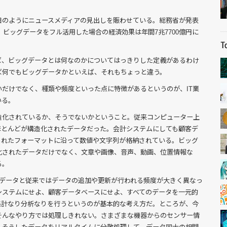
日のようにニュースメディアの見出しを賑わせている。総務省が発表
、ビッグデータをフル活用した場合の経済効果は年間7兆7700億円に
ば、ビッグデータとは何なのかについてはっきりした定義があるわけ
ば何でもビッグデータかといえば、それもちょっと違う。
だけでなく、種類や頻度といった点に特徴があるというのが、IT業
いる。
造化されているか、そうでないかということ。従来コンピューター上
ほとんどが構造化されたデータだった。会計システムにしても顧客デ
られたフォーマットに沿って数値や文字列が格納されている。ビッグ
化されたデータだけでなく、文章や画像、音声、動画、位置情報な
る。
グデータと従来ではデータの追加や更新が行われる頻度が大きく異なっ
システムにせよ、顧客データベースにせよ、すべてのデータを一元的
集計なり分析なりを行うというのが基本的な考え方だ。ところが、今
そんなやり方では処理しきれない。さまざまな機器からのセンサー情