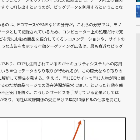
、そうしたデータをリアルタイムに分散処理して、データ同士の相関
をすぐに打ち出すというのが、ビッグデータを利用するということな
るのは、EコマースやSNSなどの分野だ。これらの分野では、モノ
データとして記録されているため、コンピューター上の処理だけで完
などを元にお勧め商品を紹介してくるレコメンデーションや、サイトの
そうな広告を表示する行動ターゲティング広告は、最も身近なビッグ
んでおり、中でも注目されているのがセキュリティシステムへの応用
という単位でデータのやり取りが行われるが、この膨大なやり取りの
に解析して警告を発する。例えば、同じECサイトで同じ人物が同じ商
するのだが商品ページでの滞在時間が異常に短い、といった行動を瞬
の不正使用を防ぐ。こうしたサービスを手がけている企業としては
antirがあり、同社は政府関係の受注だけで年間10億ドルの仕事を受注し