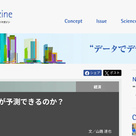
シェア
ポスト
が予測できるのか？
文／山路 達也