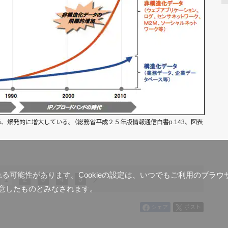
、爆発的に増大している。（総務省平成２５年版情報通信白書p.143、図表
含まれる可能性があります。Cookieの設定は、いつでもご利用のブ
1
2
3
4
5
意したものとみなされます。
シェア
ポスト