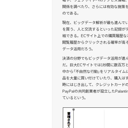
報や、ウェブサイトへのアクセス情報
関係を調べたり、さらには有効な施策
のである。
現在、ビッグデータ解析が最も進んでい
を買う、人と交流するといった記録が
結できる。ECサイト上での購買履歴
閲覧履歴からクリックされる確率が高
データ活用だろう。
決済の分野でもビッグデータ活用が進
だ。巨大ECサイトでは1秒間に数百万
中から「不自然な行動」をリアルタイム
品を大量に買い付けていたり、購入は
時にはじき出して、クレジットカード
PayPalの共同創業者が設立したPal
ているという。