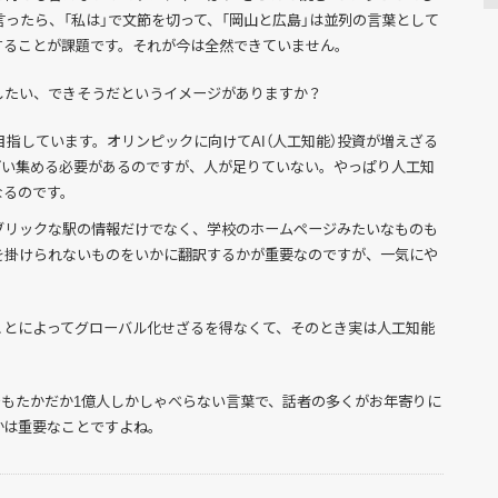
言ったら、「私は」で文節を切って、「岡山と広島」は並列の言葉として
することが課題です。それが今は全然できていません。
したい、できそうだというイメージがありますか？
を目指しています。オリンピックに向けてAI（人工知能）投資が増えざる
ぱい集める必要があるのですが、人が足りていない。やっぱり人工知
なるのです。
ブリックな駅の情報だけでなく、学校のホームページみたいなものも
を掛けられないものをいかに翻訳するかが重要なのですが、一気にや
ことによってグローバル化せざるを得なくて、そのとき実は人工知能
でもたかだか1億人しかしゃべらない言葉で、話者の多くがお年寄りに
かは重要なことですよね。