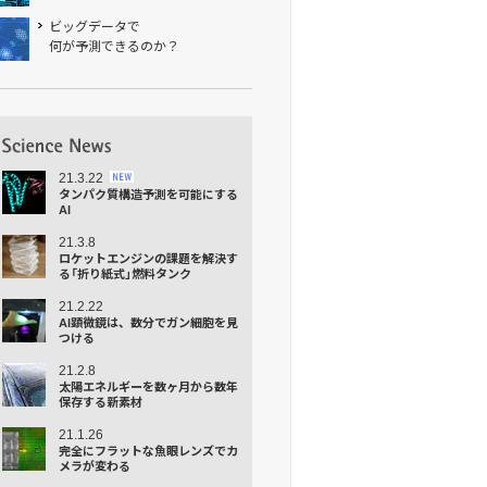
ビッグデータで
何が予測できるのか？
21.3.22
タンパク質構造予測を可能にする
AI
21.3.8
ロケットエンジンの課題を解決す
る「折り紙式」燃料タンク
21.2.22
AI顕微鏡は、数分でガン細胞を見
つける
21.2.8
太陽エネルギーを数ヶ月から数年
保存する新素材
21.1.26
完全にフラットな⿂眼レンズでカ
メラが変わる