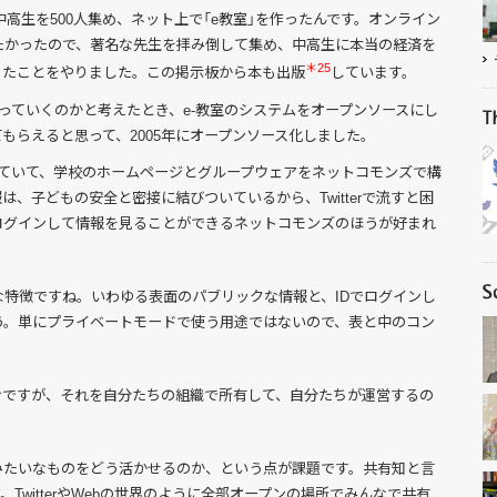
中高生を500人集め、ネット上で「e教室」を作ったんです。オンライン
たかったので、著名な先生を拝み倒して集め、中高生に本当の経済を
＊25
ったことをやりました。この掲示板から本も出版
しています。
っていくのかと考えたとき、e-教室のシステムをオープンソースにし
もらえると思って、2005年にオープンソース化しました。
用していて、学校のホームページとグループウェアをネットコモンズで構
、子どもの安全と密接に結びついているから、Twitterで流すと困
ログインして情報を見ることができるネットコモンズのほうが好まれ
特徴ですね。いわゆる表面のパブリックな情報と、IDでログインし
う。単にプライベートモードで使う用途ではないので、表と中のコン
わけですが、それを自分たちの組織で所有して、自分たちが運営するの
みたいなものをどう活かせるのか、という点が課題です。共有知と言
TwitterやWebの世界のように全部オープンの場所でみんなで共有