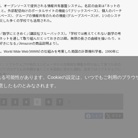
発、オープンソースで提供される情報共有基盤システム。名前の由来は「ネットの
こと。外部配信向けのポータルサイトの機能（パブリックスペース）、個人のバーチ
ペース）、グループの情報共有のための機能（グループスペース）が、1つのシステ
災した多くの学校でも活用された。
れた『数学にときめく』（講談社ブルーバックス）。「学校では教えてくれない数学の考
ネットを通して取り組んだとっておきの15題。無限の長さの曲線を描いたり、π
になる」（Amazonの商品説明より）。
れ。World Wide Web（WWW）の仕組みを考案した英国の計算機科学者。1990年に
）
： ソフトウェアが他のコンピュータから汎用的な機能を呼び出して使うための
ってプログラムの手間を省くことを目的に定めた規約。近年ではソフトウェアに
も多い。
含まれる可能性があります。Cookieの設定は、いつでもご利用のブ
意したものとみなされます。
2
3
4
5
6
7
シェア
ポスト