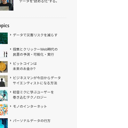
データを"読める化"する。
データで災害リスクを減らす
投票とクリックーWeb時代の
民意の予測・可視化・実行
ビットコインは
未来のお金か?
ビジネスマンが今日からデータ
サイエンティストになる方法
初音ミクに学ぶユーザーを
巻き込むテクノロジー
モノのインターネット
パーソナルデータの行方