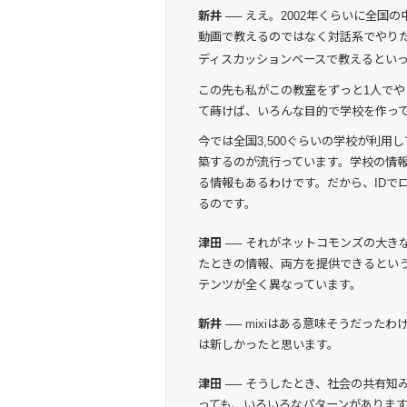
新井 ──
ええ。2002年くらいに全国の
動画で教えるのではなく対話系でやり
ディスカッションベースで教えるとい
この先も私がこの教室をずっと1人でや
て蒔けば、いろんな目的で学校を作って
今では全国3,500ぐらいの学校が利
築するのが流行っています。学校の情報は
る情報もあるわけです。だから、IDで
るのです。
津田 ──
それがネットコモンズの大きな
たときの情報、両方を提供できるとい
テンツが全く異なっています。
新井 ──
mixiはある意味そうだった
は新しかったと思います。
津田 ──
そうしたとき、社会の共有知
っても、いろいろなパターンがあります。