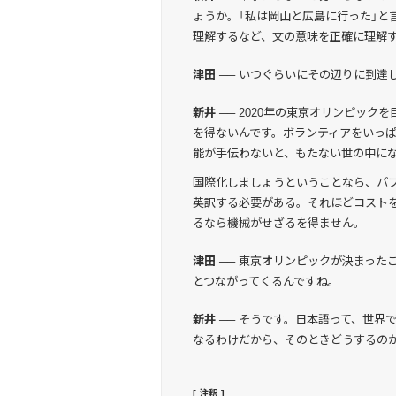
ょうか。「私は岡山と広島に行った」と
理解するなど、文の意味を正確に理解
津田 ──
いつぐらいにその辺りに到達
新井 ──
2020年の東京オリンピック
を得ないんです。ボランティアをいっ
能が手伝わないと、もたない世の中に
国際化しましょうということなら、パ
英訳する必要がある。それほどコスト
るなら機械がせざるを得ません。
津田 ──
東京オリンピックが決まった
とつながってくるんですね。
新井 ──
そうです。日本語って、世界
なるわけだから、そのときどうするの
[ 注釈 ]