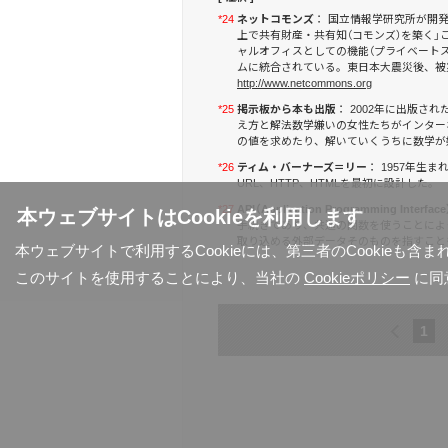
*24
ネットコモンズ
： 国立情報学研究所が開
上で共有財産・共有知（コモンズ）を築く」
ャルオフィスとしての機能（プライベートス
ムに統合されている。東日本大震災後、被
http://www.netcommons.org
*25
掲示板から本も出版
： 2002年に出版さ
え方と解法数学嫌いの女性たちがインター
の値を求めたり、解いていくうちに数学が好き
*26
ティム・バーナーズ＝リー
： 1957年生ま
URL、HTTP、HTMLを最初に設計した。
*27
API（Application Programming Interface
本ウェブサイトはCookieを利用します
手続きであり、共通の関数を使うことによ
取り込める外部データそのものを指すこと
本ウェブサイトで利用するCookieには、第三者のCookieも
このサイトを使用することにより、当社の
Cookieポリシー
に同
1