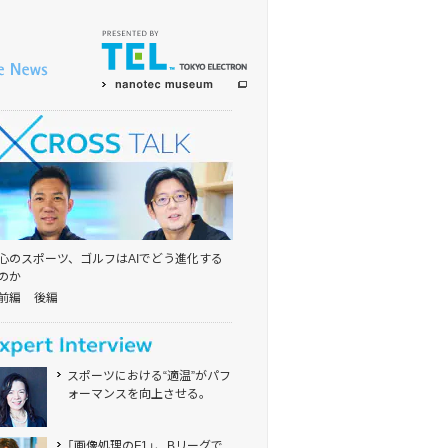
心のスポーツ、ゴルフはAIでどう進化する
のか
前編
後編
スポーツにおける“適温”がパフ
ォーマンスを向上させる。
「画像処理の
F1」、
Bリーグで