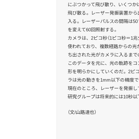
にぶつかって飛び散り、いくつか
飛び散る。レーザー発振装置から
入る。レーザーパルスの間隔は50フ
を変えて60回照射する。
カメラは、2ピコ秒（1ピコ秒＝1
使われており、複数経路からの光
ち出された光がカメラに入るまで
このデータを元に、光の軌跡をコ
形を明らかにしていくのだ。2ピコ
ラは光の動きを1mm以下の精度
現在のところ、レーザーを発振し
研究グループは将来的には10秒
（文/山路達也）