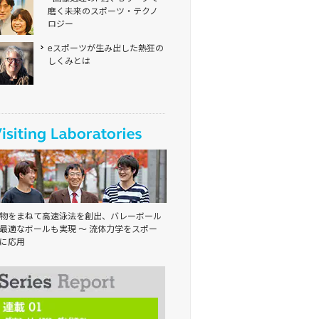
磨く
未来の
スポーツ・
テクノ
ロジー
eスポーツが
生み出した
熱狂の
しくみとは
物をまねて
高速泳法を
創出、
バレーボール
最適なボールも
実現
～ 流体力学を
スポー
に応用