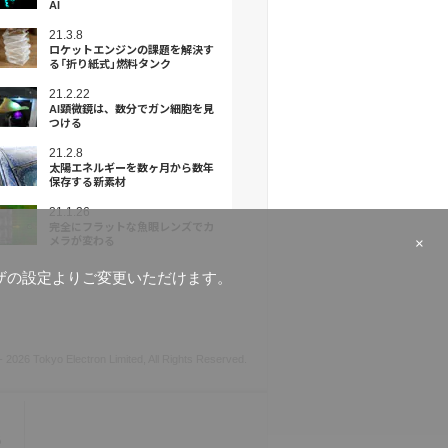
AI
21.3.8
ロケットエンジンの課題を解決す
る「折り紙式」燃料タンク
21.2.22
AI顕微鏡は、数分でガン細胞を見
つける
21.2.8
太陽エネルギーを数ヶ月から数年
保存する新素材
21.1.26
完全にフラットな⿂眼レンズでカ
×
メラが変わる
ラウザの設定よりご変更いただけます。
-
2026 Tokyo Electron Limited, All Rights Reserved.