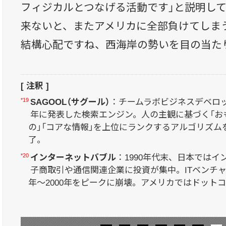
フィジカルとつなげる活動です」と説明し
来ないと、またアメリカに全部負けてしま
結構心配ですね、西海岸の勢いを目の当た
[ 注釈 ]
*19
SAGOOL（サグール）
：チームラボビジネスデベロッ
年に発表した検索エンジン。人の主観に基づく「お
の」「コアな情報」を上位にランクするアルゴリズム
了。
*20
インターネットバブル
：1990年代末、日本では
子商取引や通信関連企業に投資が集中。ITベンチャ
年〜2000年をピークに崩壊。アメリカではドット