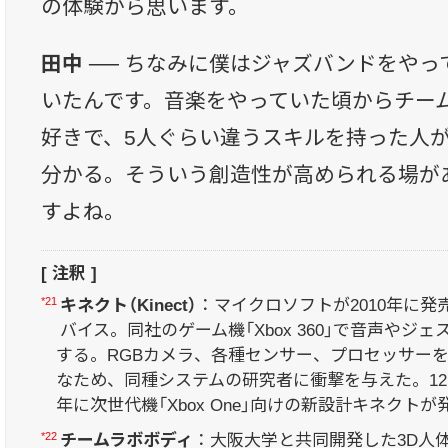
の体験から思います。
田中 ──
ちなみに僕はジャズバンドをやっ
いたんです。音楽をやっていた頃からチー
好きで、5人ぐらい違うスキルを持った人
分かる。そういう創造性が高められる場が
すよね。
[ 注釈 ]
*21
キネクト（Kinect）
：マイクロソフトが2010年に
バイス。同社のゲーム機「Xbox 360」で音声やジ
する。RGBカメラ、各種センサー、プロセッサー
なため、同種システムの研究者に衝撃を与えた。12年に
年に次世代機「Xbox One」向けの新設計キネクト
*22
チームラボボディ
：大阪大学と共同開発した3D人体