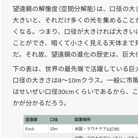
望遠鏡の解像度（空間分解能）は、口径の大
大きいと、それだけ多くの光を集めること
くなる。つまり、口径が大きければ大きい
ことができ、暗くて小さく見える天体まで
だ。それ故、望遠鏡の進化の歴史は、巨大
下の表は、世界の最先端で活躍している巨
口径の大きさは8〜10mクラス。一般に市
はせいぜい口径30cmくらいであるから、
かが分かるだろう。
望遠鏡
口径
設置場所
Keck
10m
米国・マウナケア山(2台)