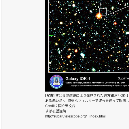
[写真]
すばる望遠鏡により発見された遠方銀河「IOK-
ある赤い点）。特殊なフィルターで波長を絞って観測
Credit：国立天文台
すばる望遠鏡
http://subarutelescope.org/j_index.html