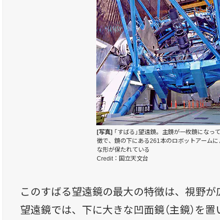
[写真]
「すばる」望遠鏡。主鏡が一枚鏡になっ
徴で、鏡の下にある261本のロボットアーム
な形が保たれている
Credit：国立天文台
このすばる望遠鏡の最大の特徴は、視野が
望遠鏡では、下に大きな凹面鏡（主鏡）を置