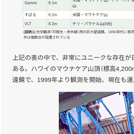
米国・マウナケア山／チリ・パチ
Gemini
8.1m
山
すばる
8.2m
米国・マウナケア山
VLT
8.2m
チリ・パラナル山(4台)
[図表1]
光学観測（可視光・赤外線）用の巨大望遠鏡。1990年代に相
外は複数台が設置されている
上記の表の中で、非常にユニークな存在が日
ある。ハワイのマウナケア山頂（標高4,200
遠鏡で、1999年より観測を開始、現在も