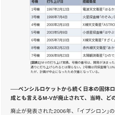
号機
打ち上げ日
搭載衛星
1号機
1997年2月12日
電波天文衛星「はるか」（
3号機
1998年7月4日
火星探査機「のぞみ」（PL
4号機
2000年2月10日
X線天文衛星「ASTRO
5号機
2003年5月9日
小惑星探査機「はやぶさ」
6号機
2005年7月10日
X線天文衛星「すざく」（
8号機
2006年2月22日
赤外線天文衛星「あかり」
7号機
2006年9月23日
太陽観測衛星「ひので」（
[図表1]
M-Vの打ち上げ実績。号機の番号は、開発が決まっ
通りに打ち上げられるとは限らない。2号機は月探査機「LUNA
たが、計画が中止になったため欠番となっている。
──ペンシルロケットから続く日本の固体
成とも言えるM-Vが廃止されて、当時、ど
廃止が発表された2006年、「イプシロン」