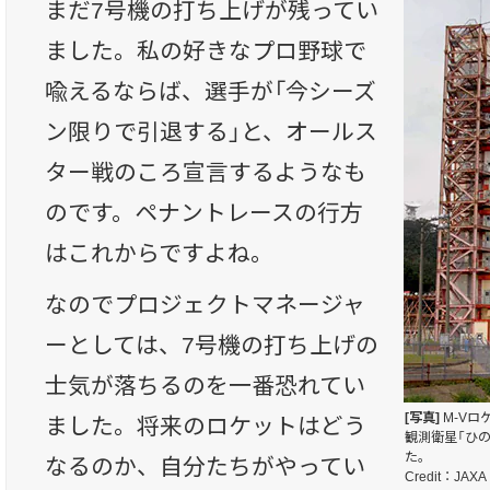
まだ7号機の打ち上げが残ってい
ました。私の好きなプロ野球で
喩えるならば、選手が「今シーズ
ン限りで引退する」と、オールス
ター戦のころ宣言するようなも
のです。ペナントレースの行方
はこれからですよね。
なのでプロジェクトマネージャ
ーとしては、7号機の打ち上げの
士気が落ちるのを一番恐れてい
[写真]
M-Vロ
ました。将来のロケットはどう
観測衛星「ひの
た。
なるのか、自分たちがやってい
Credit：JAXA